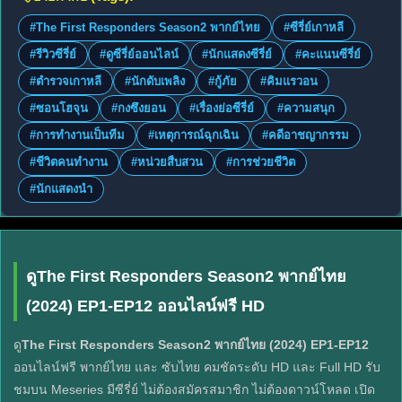
#The First Responders Season2 พากย์ไทย
#ซีรี่ย์เกาหลี
#รีวิวซีรี่ย์
#ดูซีรี่ย์ออนไลน์
#นักแสดงซีรี่ย์
#คะแนนซีรี่ย์
#ตำรวจเกาหลี
#นักดับเพลิง
#กู้ภัย
#คิมแรวอน
#ซอนโฮจุน
#กงซึงยอน
#เรื่องย่อซีรี่ย์
#ความสนุก
#การทำงานเป็นทีม
#เหตุการณ์ฉุกเฉิน
#คดีอาชญากรรม
#ชีวิตคนทำงาน
#หน่วยสืบสวน
#การช่วยชีวิต
#นักแสดงนำ
ดูThe First Responders Season2 พากย์ไทย
(2024) EP1-EP12 ออนไลน์ฟรี HD
ดู
The First Responders Season2 พากย์ไทย (2024) EP1-EP12
ออนไลน์ฟรี พากย์ไทย และ ซับไทย คมชัดระดับ HD และ Full HD รับ
ชมบน Meseries มีซีรี่ย์ ไม่ต้องสมัครสมาชิก ไม่ต้องดาวน์โหลด เปิด