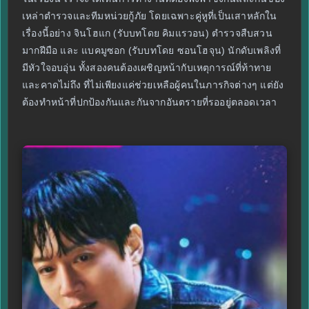
เหล่าตำรวจและทีมหน่วยกู้ภัย โดยเฉพาะคู่หูที่เป็นเสาหลักใน
เรื่องนี้อย่าง จินโฮแก (รับบทโดย คิมแรวอน) ตำรวจสืบสวน
มากฝีมือ และ แบคมูซอก (รับบทโดย ซอนโฮจุน) นักดับเพลิงที่
มีหัวใจอบอุ่น ทั้งสองคนต้องเผชิญหน้ากับเหตุการณ์ที่ท้าทาย
และคาดไม่ถึง ที่ไม่เพียงแค่ช่วยเหลือผู้คนในภารกิจต่างๆ แต่ยัง
ต้องทำหน้าที่ปกป้องกันและกันจากอันตรายที่รออยู่ตลอดเวลา