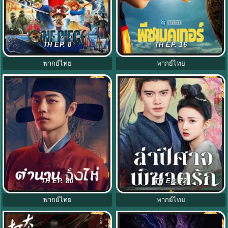
ดูซีรี่ย์ ONE PIECE Season 2 (2026)
Peacemaker Season2 พากย์ไทย
TH EP. 8
TH EP. 16
พากย์ไทย EP1-8 เต็มเรื่อง HD
(2025) พีซเมคเกอร์ ซีซั่น2 EP1-8
พากย์ไทย
พากย์ไทย
พากย์ไทย
พากย์ไท
8.0
7.0
ตำนานจั้งไห่ (2025) Legend of Zang
ล่าปีศาจพิฆาตรัก The Demon
TH EP. 80
TH EP. 72
Hai พากย์ไทย EP1-40 (จบ)
Hunter’s Romance พากย์ไทย EP1-
36
พากย์ไทย
พากย์ไทย
พากย์ไทย
พากย์ไท
7.0
7.0