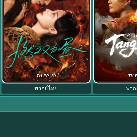
Twin Fire Dawn ซับไทย (2026) กลรัก
The Tang Mist S1 
TH EP. 30
TH E
เพลิงทิวา EP.1-30 (จบ)
ปริศนาแห่งรา
พากย์ไทย
พาก