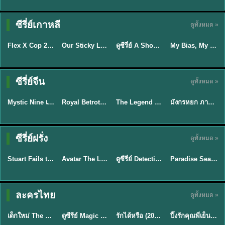
TH EP. 16
ซีรี่ย์เกาหลี
ดูทั้งหมด »
ซับไทย
ซับไทย
พากย์ไทย
ซับไทย
EP.16
Flex X Cop 2 คุณชายสายสืบ ซีซั่น 2 (2026) พากย์ไทย ซับไทย EP.1-14
Our Sticky Love รักติดหนึบ (2026) พากย์ไทย ซับไทย EP.1-12
ดูซีรี่ย์ A Shop for Killers 2 ร้านลับนักฆ่า ซีซัน 2 (2026) ซับไทย-พากย์ไทย
My Bias, My Boss เมื่อเมนฉันเป็นประธานบริษัท (2026) พากย์ไทย ซับไทย EP.1-12
★
8
★
6
★
8
พากย์ไทย/ซับ
ซีรี่ย์จีน
ดูทั้งหมด »
ไทย
ซับไทย
พากย์ไทย
พากย์ไทย
Mystic Nine เก้าสกุล (2026) พากย์ไทย ซับไทย EP.1-30
Royal Betrothal (2026) สัญญาวิวาห์แห่งราชวงศ์ พากย์ไทย ซับไทย EP1-32
The Legend of ShenLi ปฐพีไร้พ่าย (2024) พากย์ไทย ซับไทย EP.1-39
มังกรหยก ภาคมารบูรพาและพิษประจิม Duel on Mount Hua พากย์ไทย
★
9
★
9
★
8.5
★
8
TH EP. 7
TH EP. 9
TH EP. 8
ซีรี่ย์ฝรั่ง
ดูทั้งหมด »
พากย์ไทย
พากย์ไทย
พากย์ไทย
พากย์ไทย
EP.7
EP.9
EP.8
Stuart Fails to Save the Universe สจ๊วตล่มแผนกู้จักรวาล (2026) พากย์ไทย ซับไทย EP.1-10
Avatar The Last Airbender 2 เณรน้อยเจ้าอภินิหาร พากย์ไทย
ดูซีรี่ย์ Detective Hole (2026) พากย์ไทย HD ฟรี อัปเดตล่าสุด Netflix
Paradise Season 2 (2026) พากย์ไทย EP1-8 ดูซีรี่ย์ฝรั่ง HD ครบทุกตอน
★
9.3
★
7.8
TH EP. 6
ละครไทย
ดูทั้งหมด »
พากย์ไทย
Thai
พากย์ไทย
พากย์ไทย
EP.6
เด็กใหม่ The Reset 2026 EP1-6 พากย์ไทย ดูซีรี่ย์ Netflix ล่าสุด HD
ดูซีรีย์ Magic Move (2026) ทำนายทายรัก Thai EP.1-10 HD
รักได้หรือ (2026) YOUNG Let's Begin Again พากย์ไทย EP.1-19
ปิ๊งรักคุณพี่เย็นชา (2026) Frozen Valentine EP.1-10 (จบ)
★
8
★
8