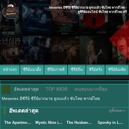
Meseries มีซีรี่ย์ ซีรี่ย์มากมาย ดูจบแล้ว ซับไทย พากย์ไทย -
ดูซีรีย์ออนไลน์ ซับไทย พากย์ไทย ฟรี
หน้าแรก
ซีรีย์แนวตั้ง
ซีรี่ย์เกาหลี
ซีรี่ย์จีน
ซีรี่ย์ฝรั่ง
ซีรี่ย์อินเดีย
อัพเดทล่าสุด
TOP IMDB
คนชอบมากที่สุด
Meseries มีซีรี่ย์ ซีรี่ย์มากมาย ดูจบแล้ว ซับไทย พากย์ไทย
พากย์ไทย/ซับ
อัพเดตล่าสุด
ดูทั้งหมด »
พากย์ไทย
ไทย
พากย์ไทย
ซับไทย
The Apartment Job (2026) ท่านประธานกำมะลอ พากย์ไทย ซับไทย EP1-12
Mystic Nine เก้าสกุล (2026) พากย์ไทย ซับไทย EP.1-30
The Husband (2026) คืนล่าก่อนหย่า พากย์ไทย EP1-12 (จบ)
Spooky in Love (2026) สะดุดรักกุ๊กกุ๊กกู๋ พากย์ไทย ซับไทย EP1-12
★
5.3
★
9
★
8