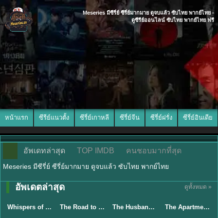
Meseries มีซีรี่ย์ ซีรี่ย์มากมาย ดูจบแล้ว ซับไทย พากย์ไทย -
ดูซีรีย์ออนไลน์ ซับไทย พากย์ไทย ฟรี
หน้าแรก
ซีรีย์แนวตั้ง
ซีรี่ย์เกาหลี
ซีรี่ย์จีน
ซีรี่ย์ฝรั่ง
ซีรี่ย์อินเดีย
อัพเดทล่าสุด
TOP IMDB
คนชอบมากที่สุด
Meseries มีซีรี่ย์ ซีรี่ย์มากมาย ดูจบแล้ว ซับไทย พากย์ไทย
อัพเดตล่าสุด
ดูทั้งหมด »
ซับไทย
ซับไทย
พากย์ไทย
พากย์ไทย
Whispers of Southern Song ศึกชิงหยกพิศวง (2026) ซับไทย EP.1-24 (จบ)
The Road to Splendor พราวพร่างบุปผาตระการ (2026) พากย์ไทย ซับไทย EP.1-36
The Husband (2026) คืนล่าก่อนหย่า พากย์ไทย EP1-12 (จบ)
The Apartment Job (2026) ท่านประธานกำมะลอ พากย์ไทย ซับไทย EP1-12
★
8.5
★
8
★
5.3