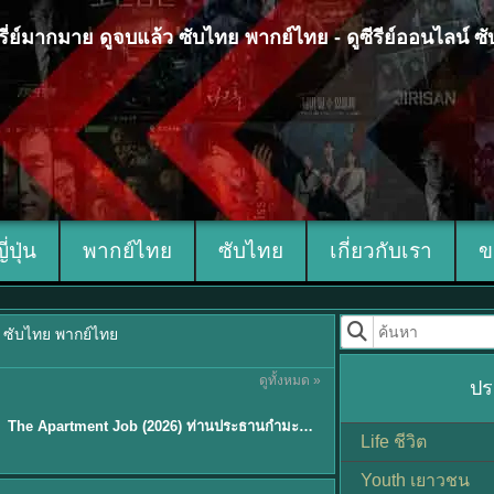
 ซีรี่ย์มากมาย ดูจบแล้ว ซับไทย พากย์ไทย - ดูซีรีย์ออนไลน์ 
ญี่ปุ่น
พากย์ไทย
ซับไทย
เกี่ยวกับเรา
ข
้ว ซับไทย พากย์ไทย
ดูทั้งหมด »
ปร
พากย์ไทย
The Apartment Job (2026) ท่านประธานกำมะลอ พากย์ไทย ซับไทย EP1-12
★
5.3
Life ชีวิต
Youth เยาวชน