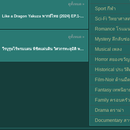
ดูทั้งหมด »
พากย์ไทย
Sport กีฬา
EP.6
Like a Dragon Yakuza พากย์ไทย (2024) EP.1-6 (จบ)
★
7
Sci-Fi วิทยาศาสต
Romance โรแมน
TH EP. 1
ดูทั้งหมด »
Mystery ลึกลับซ่อ
พากย์ไทย
EP.1
วีรบุรุษไร้พรมแดน พิชิตแผ่นดิน วิศวกรทะลุมิติ พลิกแผ่นดิน
Musical เพลง
Horror สยองขวัญ
Historical ประวัต
Film-Noir ด้านม
Fantasy เทพนิยา
Family ครอบครัว
Drama ดราม่า
Documentary สา