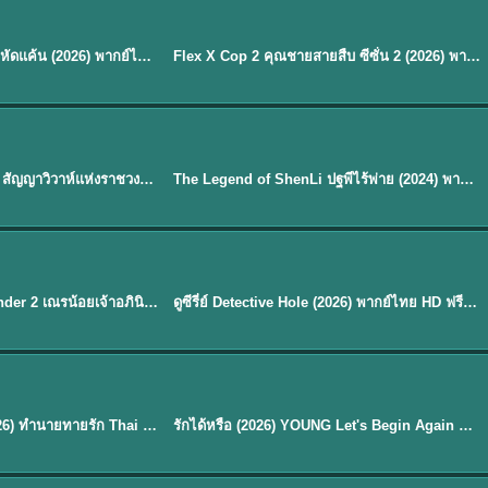
ซับไทย
Reborn Rookie มือใหม่หัดแค้น (2026) พากย์ไทย ซับไทย EP.1-12
Flex X Cop 2 คุณชายสายสืบ ซีซั่น 2 (2026) พากย์ไทย ซับไทย EP.1-14
★
8
พากย์ไทย
Royal Betrothal (2026) สัญญาวิวาห์แห่งราชวงศ์ พากย์ไทย ซับไทย EP1-32
The Legend of ShenLi ปฐพีไร้พ่าย (2024) พากย์ไทย ซับไทย EP.1-39
★
8.5
EP. 7
TH EP. 9
พากย์ไทย
EP.7
EP.9
Avatar The Last Airbender 2 เณรน้อยเจ้าอภินิหาร พากย์ไทย
ดูซีรี่ย์ Detective Hole (2026) พากย์ไทย HD ฟรี อัปเดตล่าสุด Netflix
พากย์ไทย
ดูซีรีย์ Magic Move (2026) ทำนายทายรัก Thai EP.1-10 HD
รักได้หรือ (2026) YOUNG Let's Begin Again พากย์ไทย EP.1-19
EP. 8
TH EP. 6