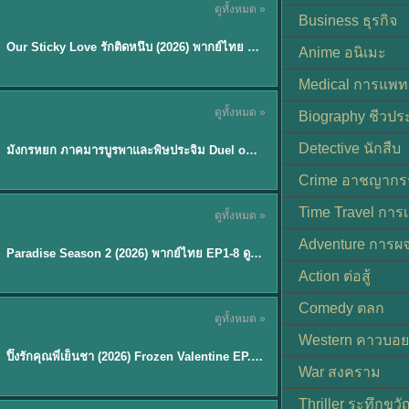
ดูทั้งหมด »
ซับไทย
Business ธุรกิจ
Our Sticky Love รักติดหนึบ (2026) พากย์ไทย ซับไทย EP.1-12
★
6
Anime อนิเมะ
Medical การแพทย
ดูทั้งหมด »
Biography ชีวประ
พากย์ไทย
Detective นักสืบ
มังกรหยก ภาคมารบูรพาและพิษประจิม Duel on Mount Hua พากย์ไทย
★
8
Crime อาชญากร
TH EP. 8
Time Travel การ
ดูทั้งหมด »
พากย์ไทย
Adventure การผ
EP.8
Paradise Season 2 (2026) พากย์ไทย EP1-8 ดูซีรี่ย์ฝรั่ง HD ครบทุกตอน
Action ต่อสู้
Comedy ตลก
ดูทั้งหมด »
พากย์ไทย
Western คาวบอย
ปิ๊งรักคุณพี่เย็นชา (2026) Frozen Valentine EP.1-10 (จบ)
★
8
War สงคราม
Thriller ระทึกขวั
TH EP. 6