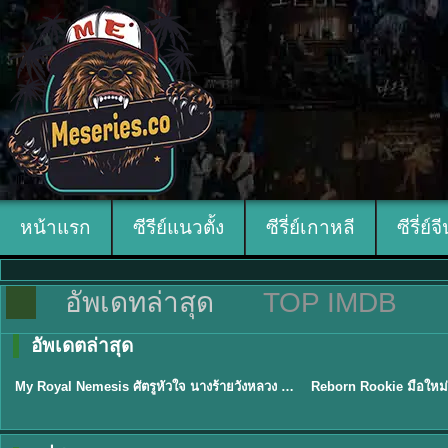
หน้าแรก
ซีรีย์แนวตั้ง
ซีรี่ย์เกาหลี
ซีรี่ย์จ
อัพเดทล่าสุด
TOP IMDB
อัพเดตล่าสุด
ซับไทย
พากย์ไทย
My Royal Nemesis ศัตรูหัวใจ นางร้ายวังหลวง (2026) พากย์ไทย ซับไทย EP.1-14
★
8.9
★
8.1