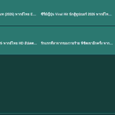
พากย์ไทย
EP.8
EP.6
ดูซีรี่ย์ Soul Mate โซล เมท (2026) พากย์ไทย EP.1-8 (จบ)
ซีรี่ย์ญี่ปุ่น Viral Hit นักสู้ทูปเบอร์ 2026 พากย์ไทย EP.1-6
★
7.9
EP. 1
TH EP. 1
พากย์ไทย
EP.1
EP.1
องค์ชายสี่เจ้าสำราญ 2026 พากย์ไทย HD อัปเดตล่าสุด ดูออนไลน์
รักแรกที่ลาจากของวายร้าย พิชิตเขาอีกครั้ง พากย์ไทย