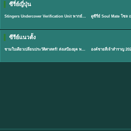
ซีรี่ย์ญี่ปุ่น
พากย์ไทย
พากย์ไทย
EP.11
Stingers Undercover Verification Unit พากย์ไทย EP1-11 HD ฟรี
★
8
TH EP. 1
TH 
ซีรีย์แนวตั้ง
พากย์ไทย
พากย์ไทย
EP.1
ชามใบเดียวเปลี่ยนประวัติศาสตร์! ส่งเสบียงยุค พากย์ไทย