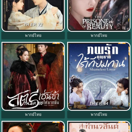
ลวงเล่ห์เสน่ห์ดอกท้อ (2025) The
ปรปักษ์จำนน (2025) The Prisoner of
TH EP. 72
TH EP. 72
Princess‘s Gambit พากย์ไทย
Beauty พากย์ไทย EP.1-36
พากย์ไทย
พากย์ไทย
พากย์ไทย
พากย์ไท
7.0
7.0
สตรีเช่นข้าหาได้ยากยิ่ง (2025) The
ภพรักคุณชายไร้เทียมทาน (2024)
TH EP. 60
TH EP. 64
Glory พากย์ไทย EP1-30 จบ
Shameless Lover พากย์ไทย EP1-32
พากย์ไทย
พากย์ไทย
พากย์ไทย
พากย์ไท
7.0
7.0