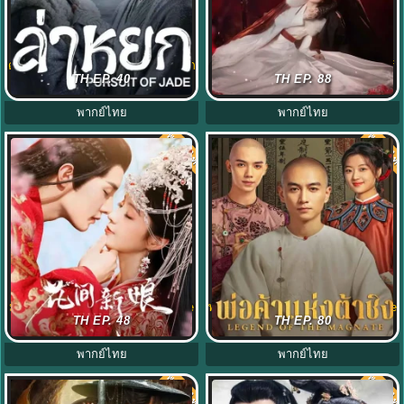
ดูซีรีย์ Pursuit of Jade (2026) ล่าหยก
เปลี่ยนชะตาราชินี (2025) Echoes of
TH EP. 40
TH EP. 88
พากย์ไทย EP.1-40 (จบ) HD
the Self พากย์ไทย EP.1-44
พากย์ไทย
พากย์ไทย
พากย์ไทย
พากย์ไท
8.0
8.0
มนต์รักเกาะฮวาเจียน (2022) Believe
พ่อค้าแห่งต้าชิง (2025) Legend of the
TH EP. 48
TH EP. 80
in Love พากย์ไทย EP.1-24
Magnate พากย์ไทย E1-40
พากย์ไทย
พากย์ไทย
พากย์ไทย
พากย์ไท
8.0
8.0