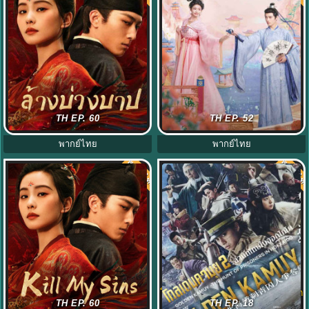
ล้างบ่วงบาป Kill My Sins พากย์ไทย
Les Belles ซับไทย (2025) บุปผา
TH EP. 60
TH EP. 52
EP.1-30 (จบ)
สะท้านวสันต์ EP.1-26
พากย์ไทย
พากย์ไทย
พากย์ไทย
พากย์ไท
7.0
7.0
Kill My Sins ซับไทย (2025) ล้างบ่วง
โกลเดนคามุย ล่านักโทษในฮอกไกโด
TH EP. 60
TH EP. 18
บาป EP.1-30 (จบ)
Golden Kamuy2 พากย์ไทย EP.1-9