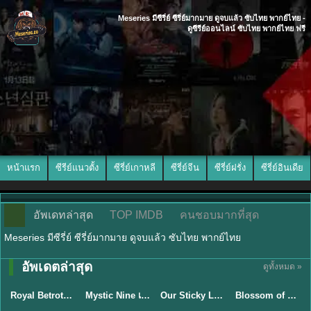
Meseries มีซีรี่ย์ ซีรี่ย์มากมาย ดูจบแล้ว ซับไทย พากย์ไทย -
ดูซีรีย์ออนไลน์ ซับไทย พากย์ไทย ฟรี
หน้าแรก
ซีรีย์แนวตั้ง
ซีรี่ย์เกาหลี
ซีรี่ย์จีน
ซีรี่ย์ฝรั่ง
ซีรี่ย์อินเดีย
อัพเดทล่าสุด
TOP IMDB
คนชอบมากที่สุด
Meseries มีซีรี่ย์ ซีรี่ย์มากมาย ดูจบแล้ว ซับไทย พากย์ไทย
พากย์ไทย/ซับ
อัพเดตล่าสุด
ดูทั้งหมด »
ซับไทย
ไทย
ซับไทย
ซับไทย
Royal Betrothal (2026) สัญญาวิวาห์แห่งราชวงศ์ พากย์ไทย ซับไทย EP1-32
Mystic Nine เก้าสกุล (2026) พากย์ไทย ซับไทย EP.1-30
Our Sticky Love รักติดหนึบ (2026) พากย์ไทย ซับไทย EP.1-12
Blossom of Power (2026) บุหงาซ่อนคม พากย์ไทย ซับไทย EP1-36
★
9
★
9
★
6