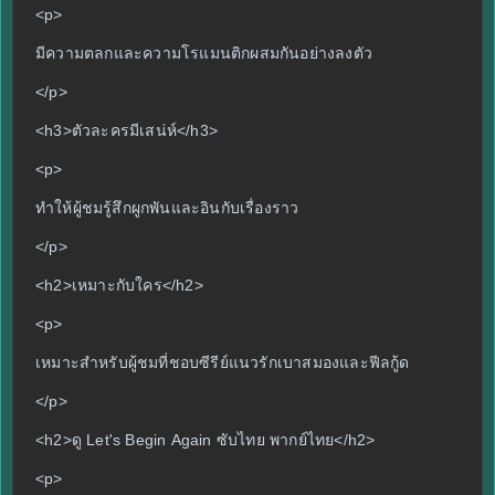
<p>
มีความตลกและความโรแมนติกผสมกันอย่างลงตัว
</p>
<h3>ตัวละครมีเสน่ห์</h3>
<p>
ทำให้ผู้ชมรู้สึกผูกพันและอินกับเรื่องราว
</p>
<h2>เหมาะกับใคร</h2>
<p>
เหมาะสำหรับผู้ชมที่ชอบซีรีย์แนวรักเบาสมองและฟีลกู้ด
</p>
<h2>ดู Let's Begin Again ซับไทย พากย์ไทย</h2>
<p>