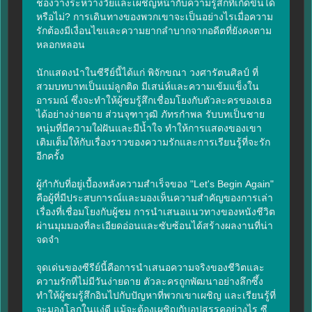
ช่องว่างระหว่างวัยและเผชิญหน้ากับความรู้สึกที่เกิดขึ้นได้
หรือไม่? การเดินทางของพวกเขาจะเป็นอย่างไรเมื่อความ
รักต้องมีเงื่อนไขและความยากลำบากจากอดีตที่ยังคงตาม
หลอกหลอน

นักแสดงนำในซีรีย์นี้ได้แก่ พิจักขณา วงศารัตนศิลป์ ที่
สวมบทบาทเป็นแม่ลูกติด มีเสน่ห์และความเข้มแข็งใน
อารมณ์ ซึ่งจะทำให้ผู้ชมรู้สึกเชื่อมโยงกับตัวละครของเธอ
ได้อย่างง่ายดาย ส่วนจุฑาวุฒิ ภัทรกำพล รับบทเป็นชาย
หนุ่มที่มีความใฝ่ฝันและมีน้ำใจ ทำให้การแสดงของเขา
เติมเต็มให้กับเรื่องราวของความรักและการเรียนรู้ที่จะรัก
อีกครั้ง

ผู้กำกับที่อยู่เบื้องหลังความสำเร็จของ "Let's Begin Again" 
คือผู้ที่มีประสบการณ์และมองเห็นความสำคัญของการเล่า
เรื่องที่เชื่อมโยงกับผู้ชม การนำเสนอแนวทางของหนังชีวิต
ผ่านมุมมองที่ละเอียดอ่อนและซับซ้อนได้สร้างผลงานที่น่า
จดจำ

จุดเด่นของซีรีย์นี้คือการนำเสนอความจริงของชีวิตและ
ความรักที่ไม่มีวันง่ายดาย ตัวละครถูกพัฒนาอย่างลึกซึ้ง 
ทำให้ผู้ชมรู้สึกอินไปกับปัญหาที่พวกเขาเผชิญ และเรียนรู้ที่
จะมองโลกในแง่ดี แม้จะต้องเผชิญกับอุปสรรคอย่างไร ซี