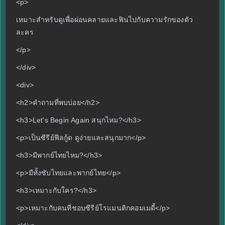
<p>
เหมาะสำหรับดูเพื่อผ่อนคลายและฟินไปกับความรักของตัว
ละคร
</p>
</div>
<div>
<h2>คำถามที่พบบ่อย</h2>
<h3>Let's Begin Again สนุกไหม?</h3>
<p>เป็นซีรีย์ฟีลกู้ด ดูง่ายและสนุกมาก</p>
<h3>มีพากย์ไทยไหม?</h3>
<p>มีทั้งซับไทยและพากย์ไทย</p>
<h3>เหมาะกับใคร?</h3>
<p>เหมาะกับคนที่ชอบซีรีย์โรแมนติกคอมเมดี้</p>