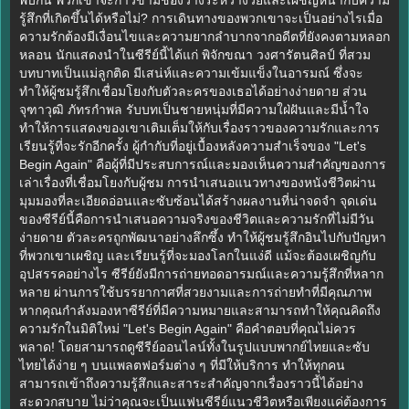
รู้สึกที่เกิดขึ้นได้หรือไม่? การเดินทางของพวกเขาจะเป็นอย่างไรเมื่อ
ความรักต้องมีเงื่อนไขและความยากลำบากจากอดีตที่ยังคงตามหลอก
หลอน นักแสดงนำในซีรีย์นี้ได้แก่ พิจักขณา วงศารัตนศิลป์ ที่สวม
บทบาทเป็นแม่ลูกติด มีเสน่ห์และความเข้มแข็งในอารมณ์ ซึ่งจะ
ทำให้ผู้ชมรู้สึกเชื่อมโยงกับตัวละครของเธอได้อย่างง่ายดาย ส่วน
จุฑาวุฒิ ภัทรกำพล รับบทเป็นชายหนุ่มที่มีความใฝ่ฝันและมีน้ำใจ
ทำให้การแสดงของเขาเติมเต็มให้กับเรื่องราวของความรักและการ
เรียนรู้ที่จะรักอีกครั้ง ผู้กำกับที่อยู่เบื้องหลังความสำเร็จของ "Let's
Begin Again" คือผู้ที่มีประสบการณ์และมองเห็นความสำคัญของการ
เล่าเรื่องที่เชื่อมโยงกับผู้ชม การนำเสนอแนวทางของหนังชีวิตผ่าน
มุมมองที่ละเอียดอ่อนและซับซ้อนได้สร้างผลงานที่น่าจดจำ จุดเด่น
ของซีรีย์นี้คือการนำเสนอความจริงของชีวิตและความรักที่ไม่มีวัน
ง่ายดาย ตัวละครถูกพัฒนาอย่างลึกซึ้ง ทำให้ผู้ชมรู้สึกอินไปกับปัญหา
ที่พวกเขาเผชิญ และเรียนรู้ที่จะมองโลกในแง่ดี แม้จะต้องเผชิญกับ
อุปสรรคอย่างไร ซีรีย์ยังมีการถ่ายทอดอารมณ์และความรู้สึกที่หลาก
หลาย ผ่านการใช้บรรยากาศที่สวยงามและการถ่ายทำที่มีคุณภาพ
หากคุณกำลังมองหาซีรีย์ที่มีความหมายและสามารถทำให้คุณคิดถึง
ความรักในมิติใหม่ "Let's Begin Again" คือคำตอบที่คุณไม่ควร
พลาด! โดยสามารถดูซีรีย์ออนไลน์ทั้งในรูปแบบพากย์ไทยและซับ
ไทยได้ง่าย ๆ บนแพลตฟอร์มต่าง ๆ ที่มีให้บริการ ทำให้ทุกคน
สามารถเข้าถึงความรู้สึกและสาระสำคัญจากเรื่องราวนี้ได้อย่าง
สะดวกสบาย ไม่ว่าคุณจะเป็นแฟนซีรีย์แนวชีวิตหรือเพียงแค่ต้องการ