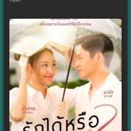
</div>