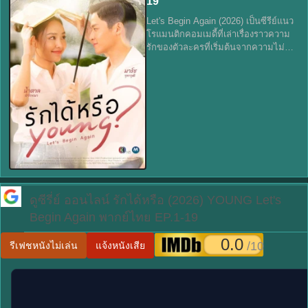
19
Let's Begin Again (2026) เป็นซีรีย์แนว
โรแมนติกคอมเมดี้ที่เล่าเรื่องราวความ
รักของตัวละครที่เริ่มต้นจากความไม่
ลงตัว แต่กลับพัฒนาเป็นความสัมพันธ์ที่
อบอุ่นและน่าประทับใจ เหมาะสำหรับ
แฟน ซีรี่ย์จีน และ
ดูซีรี่ย์ ออนไลน์
รักได้หรือ (2026) YOUNG Let's
Begin Again พากย์ไทย EP.1-19
0.0
/10
รีเฟชหนังไม่เล่น
แจ้งหนังเสีย