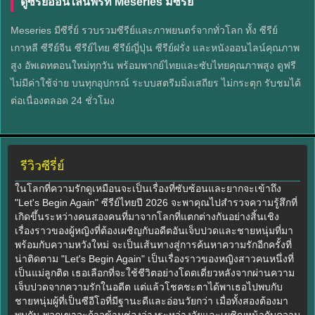
ดูซีรีย์ออนไลน์ฟรีที่ Meseries มีซีรี่ย์
Meseries มีซีรี่ย์ รวบรวมซีรีย์และภาพยนตร์จากทั่วโลก ทั้ง ซีรีย์
เกาหลี ซีรีย์จีน ซีรีย์ไทย ซีรีย์ญี่ปุ่น ซีรีย์ฝรั่ง และหนังออนไลน์คุณภาพ
สูง อัพเดทตอนใหม่ทุกวัน พร้อมพากย์ไทยและซับไทยคุณภาพสูง ดูฟรี
ไม่มีค่าใช้จ่าย บนทุกอุปกรณ์ ระบบสตรีมมิ่งเสถียร ไม่กระตุก รับชมได้
ต่อเนื่องตลอด 24 ชั่วโมง
รีวิวซีรี่ย์
ในโลกที่ความรักดูเหมือนจะเป็นเรื่องที่ซับซ้อนและยากจะเข้าถึง
"Let's Begin Again" ซีรีย์ไทยปี 2026 จะพาคุณไปสำรวจความรู้สึกที่
เกิดขึ้นระหว่างคนสองคนที่มาจากโลกที่แตกต่างกันอย่างสิ้นเชิง
เรื่องราวของผู้หญิงที่ต้องเผชิญกับอดีตอันเจ็บปวดและชายหนุ่มที่มา
พร้อมกับความหวังใหม่ จะเป็นเส้นทางสู่การค้นหาความรักอีกครั้งที่
น่าติดตาม "Let's Begin Again" เป็นเรื่องราวของหญิงสาวคนหนึ่งที่
เป็นแม่ลูกติด เธอเลือกที่จะใช้ชีวิตอย่างโดดเดี่ยวหลังจากผ่านความ
เจ็บปวดจากความรักในอดีต แต่แล้วโชคชะตาได้พาเธอไปพบกับ
ชายหนุ่มผู้ที่เป็นซีอีโอที่มีฐานะดีและอ่อนวัยกว่า เมื่อทั้งสองต้องมา
พบกัน พวกเขาจะก้าวข้ามช่องว่างระหว่างวัยและเผชิญหน้ากับความ