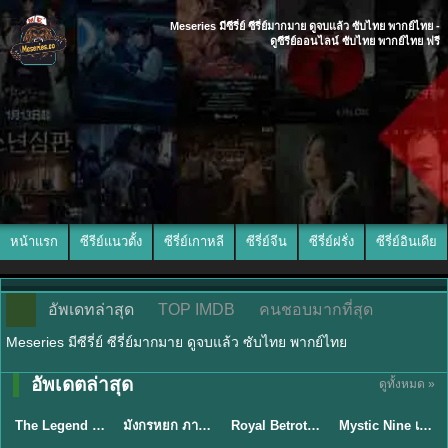
Meseries มีซีรี่ย์ ซีรี่ย์มากมาย ดูจบแล้ว ซับไทย พากย์ไทย -
ดูซีรีย์ออนไลน์ ซับไทย พากย์ไทย ฟรี
หน้าแรก
ซีรีย์แนวตั้ง
ซีรี่ย์เกาหลี
ซีรี่ย์จีน
ซีรี่ย์ฝรั่ง
ซีรี่ย์อินเดีย
อัพเดทล่าสุด
TOP IMDB
คนชอบมากที่สุด
Meseries มีซีรี่ย์ ซีรี่ย์มากมาย ดูจบแล้ว ซับไทย พากย์ไทย
พากย์ไทย/ซับ
อัพเดตล่าสุด
ดูทั้งหมด »
พากย์ไทย
พากย์ไทย
ซับไทย
ไทย
The Legend of ShenLi ปฐพีไร้พ่าย (2024) พากย์ไทย ซับไทย EP.1-39
มังกรหยก ภาคมารบูรพาและพิษประจิม Duel on Mount Hua พากย์ไทย
Royal Betrothal (2026) สัญญาวิวาห์แห่งราชวงศ์ พากย์ไทย ซับไทย EP1-32
Mystic Nine เก้าสกุล (2026) พากย์ไทย ซับไทย EP.1-30
★
8.5
★
8
★
9
★
9