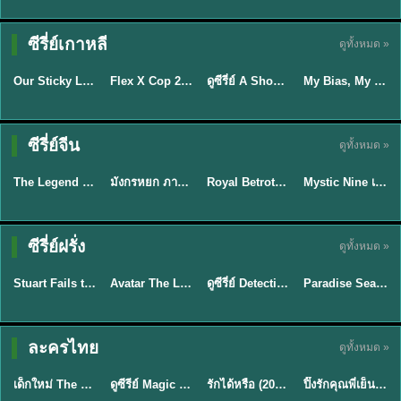
TH EP. 16
ซีรี่ย์เกาหลี
ดูทั้งหมด »
ซับไทย
ซับไทย
พากย์ไทย
ซับไทย
EP.16
Our Sticky Love รักติดหนึบ (2026) พากย์ไทย ซับไทย EP.1-12
Flex X Cop 2 คุณชายสายสืบ ซีซั่น 2 (2026) พากย์ไทย ซับไทย EP.1-14
ดูซีรี่ย์ A Shop for Killers 2 ร้านลับนักฆ่า ซีซัน 2 (2026) ซับไทย-พากย์ไทย
My Bias, My Boss เมื่อเมนฉันเป็นประธานบริษัท (2026) พากย์ไทย ซับไทย EP.1-12
★
6
★
8
★
8
พากย์ไทย/ซับ
ซีรี่ย์จีน
ดูทั้งหมด »
พากย์ไทย
พากย์ไทย
ซับไทย
ไทย
The Legend of ShenLi ปฐพีไร้พ่าย (2024) พากย์ไทย ซับไทย EP.1-39
มังกรหยก ภาคมารบูรพาและพิษประจิม Duel on Mount Hua พากย์ไทย
Royal Betrothal (2026) สัญญาวิวาห์แห่งราชวงศ์ พากย์ไทย ซับไทย EP1-32
Mystic Nine เก้าสกุล (2026) พากย์ไทย ซับไทย EP.1-30
★
8.5
★
8
★
9
★
9
TH EP. 7
TH EP. 9
TH EP. 8
ซีรี่ย์ฝรั่ง
ดูทั้งหมด »
พากย์ไทย
พากย์ไทย
พากย์ไทย
พากย์ไทย
EP.7
EP.9
EP.8
Stuart Fails to Save the Universe สจ๊วตล่มแผนกู้จักรวาล (2026) พากย์ไทย ซับไทย EP.1-10
Avatar The Last Airbender 2 เณรน้อยเจ้าอภินิหาร พากย์ไทย
ดูซีรี่ย์ Detective Hole (2026) พากย์ไทย HD ฟรี อัปเดตล่าสุด Netflix
Paradise Season 2 (2026) พากย์ไทย EP1-8 ดูซีรี่ย์ฝรั่ง HD ครบทุกตอน
★
9.3
★
7.8
TH EP. 6
ละครไทย
ดูทั้งหมด »
พากย์ไทย
Thai
พากย์ไทย
พากย์ไทย
EP.6
เด็กใหม่ The Reset 2026 EP1-6 พากย์ไทย ดูซีรี่ย์ Netflix ล่าสุด HD
ดูซีรีย์ Magic Move (2026) ทำนายทายรัก Thai EP.1-10 HD
รักได้หรือ (2026) YOUNG Let's Begin Again พากย์ไทย EP.1-19
ปิ๊งรักคุณพี่เย็นชา (2026) Frozen Valentine EP.1-10 (จบ)
★
8
★
8