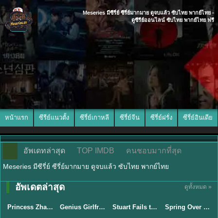
Meseries มีซีรี่ย์ ซีรี่ย์มากมาย ดูจบแล้ว ซับไทย พากย์ไทย -
ดูซีรีย์ออนไลน์ ซับไทย พากย์ไทย ฟรี
หน้าแรก
ซีรีย์แนวตั้ง
ซีรี่ย์เกาหลี
ซีรี่ย์จีน
ซีรี่ย์ฝรั่ง
ซีรี่ย์อินเดีย
อัพเดทล่าสุด
TOP IMDB
คนชอบมากที่สุด
Meseries มีซีรี่ย์ ซีรี่ย์มากมาย ดูจบแล้ว ซับไทย พากย์ไทย
พากย์ไทย/ซับ
พากย์ไทย/ซับ
อัพเดตล่าสุด
ดูทั้งหมด »
ไทย
ไทย
พากย์ไทย
ซับไทย
Princess Zhaoyang องค์หญิงเจาหยาง (2026) พากย์ไทย ซับไทย EP.1-18
Genius Girlfriend แฟนสาวอัจฉริยะ (2026) พากย์ไทย ซับไทย EP.1-28
Stuart Fails to Save the Universe สจ๊วตล่มแผนกู้จักรวาล (2026) พากย์ไทย ซับไทย EP.1-10
Spring Over Phoenix Pond (2026) หงส์คืนบัลลังก์แค้น พากย์ไทย ซับไทย EP1-21
★
8
★
9
★
9.3