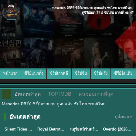
Meseries มีซีรี่ย์ ซีรี่ย์มากมาย ดูจบแล้ว ซับไทย พากย์ไทย -
ดูซีรีย์ออนไลน์ ซับไทย พากย์ไทย ฟรี
หน้าแรก
ซีรีย์แนวตั้ง
ซีรี่ย์เกาหลี
ซีรี่ย์จีน
ซีรี่ย์ฝรั่ง
ซีรี่ย์อินเดีย
อัพเดทล่าสุด
TOP IMDB
คนชอบมากที่สุด
Meseries มีซีรี่ย์ ซีรี่ย์มากมาย ดูจบแล้ว ซับไทย พากย์ไทย
อัพเดตล่าสุด
ดูทั้งหมด »
พากย์ไทย
ซับไทย
พากย์ไทย
ซับไทย
Silent Tides คลื่นลมลวง (2025) พากย์ไทย ซับไทย EP.1-31
Royal Betrothal (2026) สัญญาวิวาห์แห่งราชวงศ์ พากย์ไทย ซับไทย EP1-32
ฤดูร้อนนิรันดร์ (2026) Never-Ending Summer พากย์ไทย EP.1-29
Overdo (2026) รักเกินแค้น พากย์ไทย ซับไทย EP1-33 (จบ)
★
9.5
★
9
★
8.8