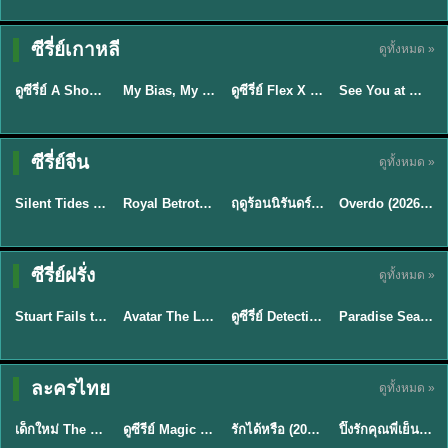
Sub EP. 16 | TH
Sub EP. 8 | TH
TH EP. 16
EP. 16
EP. 8
ซับไทย | พากย์
ซับไทย | พากย์
ซีรี่ย์เกาหลี
ดูทั้งหมด »
พากย์ไทย
ซับไทย
ไทย
ไทย
EP.16
EP.16
EP.8
ดูซีรี่ย์ A Shop for Killers 2 ร้านลับนักฆ่า ซีซัน 2 (2026) ซับไทย-พากย์ไทย
My Bias, My Boss เมื่อเมนฉันเป็นประธานบริษัท (2026) พากย์ไทย ซับไทย EP.1-12
ดูซีรี่ย์ Flex X Cop คุณชายสายสืบ (2024) พากย์ไทย-ซับไทย EP.1-16 (จบ)
See You at Work Tomorrow! เจอกันที่ออฟฟิศพรุ่งนี้นะ พากย์ไทย
★
8
★
8
★
9
ซีรี่ย์จีน
ดูทั้งหมด »
พากย์ไทย
ซับไทย
พากย์ไทย
ซับไทย
Silent Tides คลื่นลมลวง (2025) พากย์ไทย ซับไทย EP.1-31
Royal Betrothal (2026) สัญญาวิวาห์แห่งราชวงศ์ พากย์ไทย ซับไทย EP1-32
ฤดูร้อนนิรันดร์ (2026) Never-Ending Summer พากย์ไทย EP.1-29
Overdo (2026) รักเกินแค้น พากย์ไทย ซับไทย EP1-33 (จบ)
★
9.5
★
9
★
8.8
TH EP. 2
TH EP. 7
TH EP. 9
TH EP. 8
ซีรี่ย์ฝรั่ง
ดูทั้งหมด »
พากย์ไทย
พากย์ไทย
พากย์ไทย
พากย์ไทย
EP.2
EP.7
EP.9
EP.8
Stuart Fails to Save the Universe (2026) สจ๊วตล่มแผนกู้จักรวาล พากย์ไทย EP1-10
Avatar The Last Airbender 2 เณรน้อยเจ้าอภินิหาร พากย์ไทย
ดูซีรี่ย์ Detective Hole (2026) พากย์ไทย HD ฟรี อัปเดตล่าสุด Netflix
Paradise Season 2 (2026) พากย์ไทย EP1-8 ดูซีรี่ย์ฝรั่ง HD ครบทุกตอน
★
8.8
★
7.8
TH EP. 6
ละครไทย
ดูทั้งหมด »
พากย์ไทย
Thai
พากย์ไทย
พากย์ไทย
EP.6
เด็กใหม่ The Reset 2026 EP1-6 พากย์ไทย ดูซีรี่ย์ Netflix ล่าสุด HD
ดูซีรีย์ Magic Move (2026) ทำนายทายรัก Thai EP.1-10 HD
รักได้หรือ (2026) YOUNG Let's Begin Again พากย์ไทย EP.1-19
ปิ๊งรักคุณพี่เย็นชา (2026) Frozen Valentine EP.1-10 (จบ)
★
8
★
8