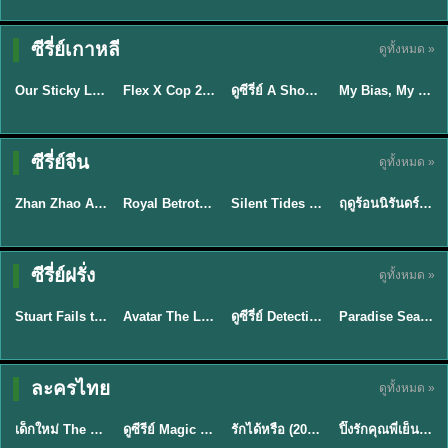
TH EP. 16
ซีรี่ย์เกาหลี
ดูทั้งหมด »
ซับไทย
ซับไทย
พากย์ไทย
ซับไทย
EP.16
Our Sticky Love รักติดหนึบ (2026) พากย์ไทย ซับไทย EP.1-12
Flex X Cop 2 คุณชายสายสืบ ซีซั่น 2 (2026) พากย์ไทย ซับไทย EP.1-14
ดูซีรี่ย์ A Shop for Killers 2 ร้านลับนักฆ่า ซีซัน 2 (2026) ซับไทย-พากย์ไทย
My Bias, My Boss เมื่อเมนฉันเป็นประธานบริษัท (2026) พากย์ไทย ซับไทย EP.1-12
★
6
★
8
★
8
ซีรี่ย์จีน
ดูทั้งหมด »
พากย์ไทย
ซับไทย
พากย์ไทย
พากย์ไทย
Zhan Zhao Adventures จั่นเจาตะลุยยุทธภพ (2026) พากย์ไทย ซับไทย EP.1-37 (จบ)
Royal Betrothal (2026) สัญญาวิวาห์แห่งราชวงศ์ พากย์ไทย ซับไทย EP1-32
Silent Tides คลื่นลมลวง (2025) พากย์ไทย ซับไทย EP.1-31
ฤดูร้อนนิรันดร์ (2026) Never-Ending Summer พากย์ไทย EP.1-29
★
5
★
9
★
9.5
★
8.8
TH EP. 7
TH EP. 9
TH EP. 8
ซีรี่ย์ฝรั่ง
ดูทั้งหมด »
พากย์ไทย
พากย์ไทย
พากย์ไทย
พากย์ไทย
EP.7
EP.9
EP.8
Stuart Fails to Save the Universe สจ๊วตล่มแผนกู้จักรวาล (2026) พากย์ไทย ซับไทย EP.1-10
Avatar The Last Airbender 2 เณรน้อยเจ้าอภินิหาร พากย์ไทย
ดูซีรี่ย์ Detective Hole (2026) พากย์ไทย HD ฟรี อัปเดตล่าสุด Netflix
Paradise Season 2 (2026) พากย์ไทย EP1-8 ดูซีรี่ย์ฝรั่ง HD ครบทุกตอน
★
9.3
★
7.8
TH EP. 6
ละครไทย
ดูทั้งหมด »
พากย์ไทย
Thai
พากย์ไทย
พากย์ไทย
EP.6
เด็กใหม่ The Reset 2026 EP1-6 พากย์ไทย ดูซีรี่ย์ Netflix ล่าสุด HD
ดูซีรีย์ Magic Move (2026) ทำนายทายรัก Thai EP.1-10 HD
รักได้หรือ (2026) YOUNG Let's Begin Again พากย์ไทย EP.1-19
ปิ๊งรักคุณพี่เย็นชา (2026) Frozen Valentine EP.1-10 (จบ)
★
8
★
8