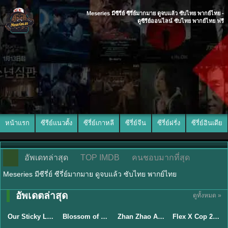
Meseries มีซีรี่ย์ ซีรี่ย์มากมาย ดูจบแล้ว ซับไทย พากย์ไทย -
ดูซีรีย์ออนไลน์ ซับไทย พากย์ไทย ฟรี
หน้าแรก
ซีรีย์แนวตั้ง
ซีรี่ย์เกาหลี
ซีรี่ย์จีน
ซีรี่ย์ฝรั่ง
ซีรี่ย์อินเดีย
อัพเดทล่าสุด
TOP IMDB
คนชอบมากที่สุด
Meseries มีซีรี่ย์ ซีรี่ย์มากมาย ดูจบแล้ว ซับไทย พากย์ไทย
อัพเดตล่าสุด
ดูทั้งหมด »
ซับไทย
ซับไทย
พากย์ไทย
ซับไทย
Our Sticky Love รักติดหนึบ (2026) พากย์ไทย ซับไทย EP.1-12
Blossom of Power (2026) บุหงาซ่อนคม พากย์ไทย ซับไทย EP1-36
Zhan Zhao Adventures จั่นเจาตะลุยยุทธภพ (2026) พากย์ไทย ซับไทย EP.1-37 (จบ)
Flex X Cop 2 คุณชายสายสืบ ซีซั่น 2 (2026) พากย์ไทย ซับไทย EP.1-14
★
6
★
5
★
8