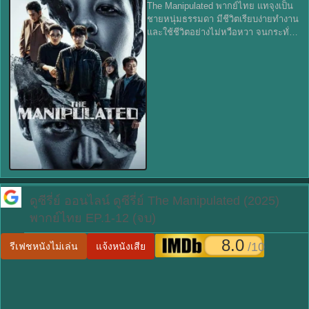
The Manipulated พากย์ไทย แทจุงเป็น
ชายหนุ่มธรรมดา มีชีวิตเรียบง่ายทำงาน
และใช้ชีวิตอย่างไม่หวือหวา จนกระทั่ง
วันหนึ่งชีวิตของเขาถูกล้างบางอย่าง
ไม่ทันตั้งตัว เมื่อเขาถูกกล่าวหาในคดี
รุนแรง – คดีฆาตกรรม/ข่ม
ดูซีรี่ย์ ออนไลน์
ดูซีรี่ย์ The Manipulated (2025)
พากย์ไทย EP.1-12 (จบ)
8.0
/10
รีเฟชหนังไม่เล่น
แจ้งหนังเสีย