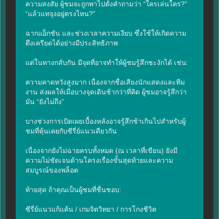
ความสงสัย ผู้ชมจะถูกพาไปตั้งคำถามว่า “ใครเล่นใคร?” 
“แล้วแทจุงอยู่ตรงไหน?”

ฉากแอ็กชัน และช่วงเวลาความเงียบ ซึ่งใช้ให้เกิดความ
ตึงเครียดได้อย่างมีประสิทธิภาพ

แต่ในทางกลับกัน มีจุดที่อาจทำให้ผู้ชมรู้สึกชะงักได้ เช่น:

ความคาดหวังสูงมาก เนื่องจากชื่อเสียงนักแสดงและทีม
งาน ส่งผลให้เมื่อบางจุดเดินช้ากว่าที่คิด ผู้ชมอาจรู้สึกว่า
มัน “ยังไม่ถึง”

บางช่วงการเปิดเผยเบื้องหลังอาจรู้สึกช้าเกินไปสำหรับผู้
ชมที่คุ้นเคยกับซีรี่ย์แนวเดียวกัน

เนื่องจากยังไม่ฉายครบทั้งหมด (ณ เวลาที่เขียน) ยังมี
ความไม่ชัดเจนด้านโครงเรื่องขั้นสุดท้ายและความ
สมบูรณ์ของพล็อต

ท้ายสุด ถ้าคุณเป็นผู้ชมที่ชื่นชอบ:

ซีรี่ย์แนวแก้แค้น / เกมจิตวิทยา / การโกงชีวิต
