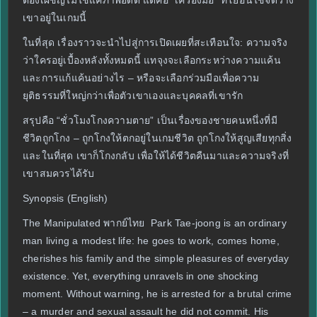
ต้องเผชิญไม่ใช่แค่ภาพอดีต แต่คือ “เครื่องมือ” ที่โยฮันใช้จัดวาง
เขาอยู่ในเกมนี้
ในที่สุด เรื่องราวจะนำไปสู่การเปิดเผยที่สะเทือนใจ: ความจริง
ว่าใครอยู่เบื้องหลังทั้งหมดนี้ แทจุงจะเลือกระหว่างความแค้น
และการแก้แค้นอย่างไร – หรือจะเลือกร่วมมือเพื่อความ
ยุติธรรมที่ใหญ่กว่าเพื่อตัวเขาเองและบุคคลที่เขารัก
สรุปคือ “ชั่วโมงโกงความตาย” เป็นเรื่องของชายคนหนึ่งที่มี
ชีวิตถูกโกง – ถูกโกงให้ตกอยู่ในเกมชีวิต ถูกโกงให้สูญเสียทุกสิ่ง
และในที่สุด เขาก็โกงกลับ เพื่อให้ได้ชีวิตคืนมาและความจริงที่
เขาสมควรได้รับ
Synopsis (English)
The Manipulated พากย์ไทย Park Tae-joong is an ordinary
man living a modest life: he goes to work, comes home,
cherishes his family and the simple pleasures of everyday
existence. Yet, everything unravels in one shocking
moment. Without warning, he is arrested for a brutal crime
– a murder and sexual assault he did not commit. His