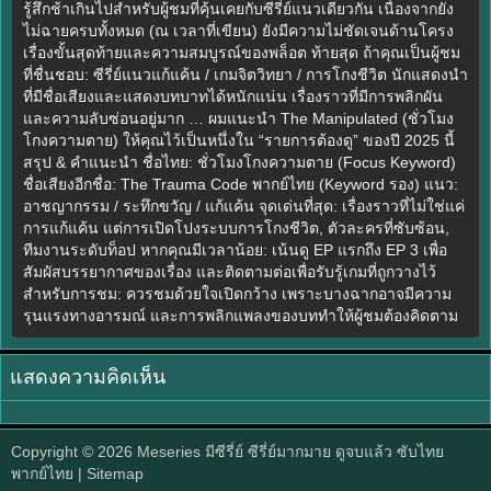
รู้สึกช้าเกินไปสำหรับผู้ชมที่คุ้นเคยกับซีรี่ย์แนวเดียวกัน เนื่องจากยัง
ไม่ฉายครบทั้งหมด (ณ เวลาที่เขียน) ยังมีความไม่ชัดเจนด้านโครง
เรื่องขั้นสุดท้ายและความสมบูรณ์ของพล็อต ท้ายสุด ถ้าคุณเป็นผู้ชม
ที่ชื่นชอบ: ซีรี่ย์แนวแก้แค้น / เกมจิตวิทยา / การโกงชีวิต นักแสดงนำ
ที่มีชื่อเสียงและแสดงบทบาทได้หนักแน่น เรื่องราวที่มีการพลิกผัน
และความลับซ่อนอยู่มาก … ผมแนะนำ The Manipulated (ชั่วโมง
โกงความตาย) ให้คุณไว้เป็นหนึ่งใน “รายการต้องดู” ของปี 2025 นี้
สรุป & คำแนะนำ ชื่อไทย: ชั่วโมงโกงความตาย (Focus Keyword)
ชื่อเสียงอีกชื่อ: The Trauma Code พากย์ไทย (Keyword รอง) แนว:
อาชญากรรม / ระทึกขวัญ / แก้แค้น จุดเด่นที่สุด: เรื่องราวที่ไม่ใช่แค่
การแก้แค้น แต่การเปิดโปงระบบการโกงชีวิต, ตัวละครที่ซับซ้อน,
ทีมงานระดับท็อป หากคุณมีเวลาน้อย: เน้นดู EP แรกถึง EP 3 เพื่อ
สัมผัสบรรยากาศของเรื่อง และติดตามต่อเพื่อรับรู้เกมที่ถูกวางไว้
สำหรับการชม: ควรชมด้วยใจเปิดกว้าง เพราะบางฉากอาจมีความ
รุนแรงทางอารมณ์ และการพลิกแพลงของบททำให้ผู้ชมต้องคิดตาม
แสดงความคิดเห็น
Copyright © 2026
Meseries มีซีรี่ย์ ซีรี่ย์มากมาย ดูจบแล้ว ซับไทย
พากย์ไทย
| Sitemap