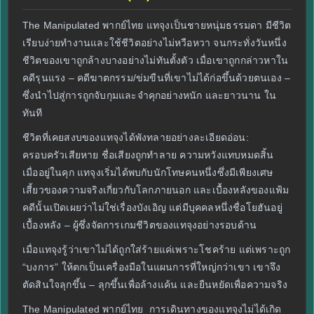
The Manipulated พากย์ไทย แทจุงเป็นชายหนุ่มธรรมดา มีชีวิต
เรียบง่ายทำงานและใช้ชีวิตอย่างไม่หวือหวา จนกระทั่งวันหนึ่ง
ชีวิตของเขาถูกล้างบางอย่างไม่ทันตั้งตัว เมื่อเขาถูกกล่าวหาใน
คดีรุนแรง – คดีฆาตกรรม/ข่มขืนที่เขาไม่ได้ก่อขึ้นด้วยตนเอง –
ซึ่งนำไปสู่การถูกจับกุมและจำคุกอย่างหนัก และยาวนาน ใน
ทันที
ชีวิตที่เคยสงบของแทจุงได้พังทลายอย่างละเอียดอ่อน:
ครอบครัวเสียหาย ชื่อเสียงถูกทำลาย ความหวังแทบหมดสิ้น
เมื่ออยู่ในคุก แทจุงเริ่มได้พบกับนักโทษคนหนึ่งซึ่งมีเพียงเศษ
เสี้ยวของความจริงเกี่ยวกับโลกภายนอก และเบื้องหลังของแฟ้ม
คดีนั้นเปิดเผยว่าไม่ใช่เรื่องบังเอิญ แต่มีบุคคลหนึ่งชื่อโยฮันอยู่
เบื้องหลัง – ผู้ซึ่งจัดการเกมชีวิตของแทจุงอย่างรอบด้าน
เมื่อแทจุงรู้ว่าเขาไม่ได้ถูกใส่ร้ายแค่เพราะโชคร้าย แต่เพราะถูก
“บงการ” ให้ตกเป็นเครื่องมือในแผนการที่ใหญ่กว่าเขา เขาจึง
ตัดสินใจลุกขึ้น – ลุกขึ้นเพื่อล้างแค้น และยืนหยัดเพื่อความจริง
The Manipulated พากย์ไทย การเดินทางของแทจุงไม่ได้เกิด