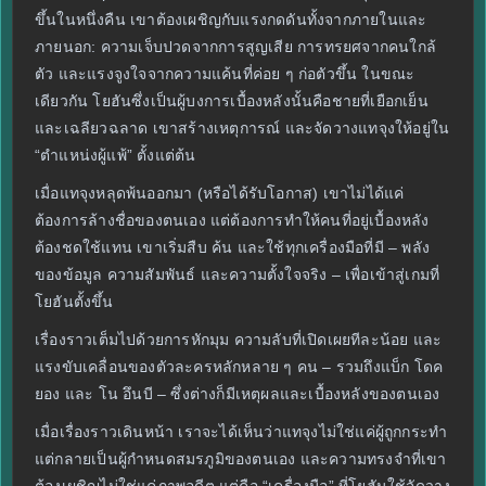
ขึ้นในหนึ่งคืน เขาต้องเผชิญกับแรงกดดันทั้งจากภายในและ
ภายนอก: ความเจ็บปวดจากการสูญเสีย การทรยศจากคนใกล้
ตัว และแรงจูงใจจากความแค้นที่ค่อย ๆ ก่อตัวขึ้น ในขณะ
เดียวกัน โยฮันซึ่งเป็นผู้บงการเบื้องหลังนั้นคือชายที่เยือกเย็น
และเฉลียวฉลาด เขาสร้างเหตุการณ์ และจัดวางแทจุงให้อยู่ใน
“ตำแหน่งผู้แพ้” ตั้งแต่ต้น
เมื่อแทจุงหลุดพ้นออกมา (หรือได้รับโอกาส) เขาไม่ได้แค่
ต้องการล้างชื่อของตนเอง แต่ต้องการทำให้คนที่อยู่เบื้องหลัง
ต้องชดใช้แทน เขาเริ่มสืบ ค้น และใช้ทุกเครื่องมือที่มี – พลัง
ของข้อมูล ความสัมพันธ์ และความตั้งใจจริง – เพื่อเข้าสู่เกมที่
โยฮันตั้งขึ้น
เรื่องราวเต็มไปด้วยการหักมุม ความลับที่เปิดเผยทีละน้อย และ
แรงขับเคลื่อนของตัวละครหลักหลาย ๆ คน – รวมถึงแบ็ก โดค
ยอง และ โน อึนบี – ซึ่งต่างก็มีเหตุผลและเบื้องหลังของตนเอง
เมื่อเรื่องราวเดินหน้า เราจะได้เห็นว่าแทจุงไม่ใช่แค่ผู้ถูกกระทำ
แต่กลายเป็นผู้กำหนดสมรภูมิของตนเอง และความทรงจำที่เขา