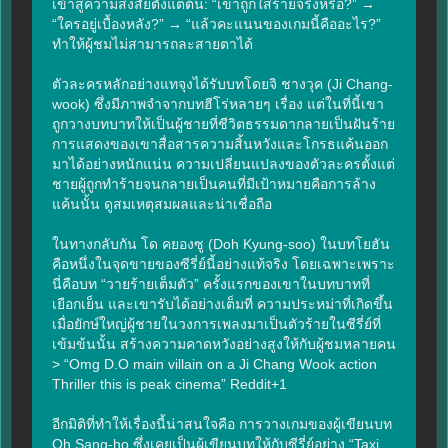
เข้าสู่ความสงสัยตั้งแต่ต้น: “เขาถูกใส่ร้ายจริงหรือ?” → 
“ใครอยู่เบื้องหลัง?” → “แล้วคะแนนของเกมนี้คืออะไร?” 
ทำให้ผู้ชมไม่สามารถละสายตาได้

ตัวละครหลักอย่างแทจุงได้รับบทโดยจิ ชางวุค (Ji Chang-
wook) ซึ่งมีภาพจำจากบทฮีโร่หลายๆ เรื่อง แต่ในที่นี้เขา
ถูกวางบทบาทให้เป็นผู้ชายที่ชีวิตธรรมดากลายเป็นฝันร้าย 
การแสดงของเขาสื่อสารความสิ้นหวังและโกรธแค้นออก
มาได้อย่างหนักแน่น ความเปลี่ยนแปลงของตัวละครตั้งแต่
ชายผู้ถูกทำร้ายจนกลายเป็นคนที่มีเป้าหมายคือการล้าง
แค้นนั้น ดูสมเหตุสมผลและน่าเชื่อถือ

ในทางกลับกัน โด คยองซู (Doh Kyung-soo) ในบทโยฮัน 
คือหนึ่งในจุดขายของซีรี่ย์นี้อย่างแท้จริง โดยเฉพาะเพราะ
นี่คือบท “วายร้ายเต็มตัว” ครั้งแรกของเขาในบทบาทที่
เยือกเย็น และเขารับได้อย่างเต็มที่ ความประหม่าที่เกิดขึ้น
เมื่อยักษ์ใหญ่ผู้ชายในวงการเพลงมาเป็นตัวร้ายในซีรี่ย์ที่
เข้มข้นนั้น สร้างความคาดหวังอย่างสูงให้กับผู้ชมหลายคน 
> “Omg D.O main villain on a Ji Chang Wook action 
Thriller this is peak cinema” Reddit+1

อีกมิติที่ทำให้เรื่องนี้น่าสนใจคือ การวางเกมของผู้เขียนบท 
Oh Sang‑ho ซึ่งเคยเป็นผู้เขียนบทให้กับซีรี่ย์อย่าง “Taxi 