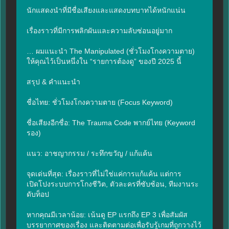
นักแสดงนำที่มีชื่อเสียงและแสดงบทบาทได้หนักแน่น

เรื่องราวที่มีการพลิกผันและความลับซ่อนอยู่มาก

… ผมแนะนำ The Manipulated (ชั่วโมงโกงความตาย) 
ให้คุณไว้เป็นหนึ่งใน “รายการต้องดู” ของปี 2025 นี้

สรุป & คำแนะนำ

ชื่อไทย: ชั่วโมงโกงความตาย (Focus Keyword)

ชื่อเสียงอีกชื่อ: The Trauma Code พากย์ไทย (Keyword 
รอง)

แนว: อาชญากรรม / ระทึกขวัญ / แก้แค้น

จุดเด่นที่สุด: เรื่องราวที่ไม่ใช่แค่การแก้แค้น แต่การ
เปิดโปงระบบการโกงชีวิต, ตัวละครที่ซับซ้อน, ทีมงานระ
ดับท็อป

หากคุณมีเวลาน้อย: เน้นดู EP แรกถึง EP 3 เพื่อสัมผัส
บรรยากาศของเรื่อง และติดตามต่อเพื่อรับรู้เกมที่ถูกวางไว้
