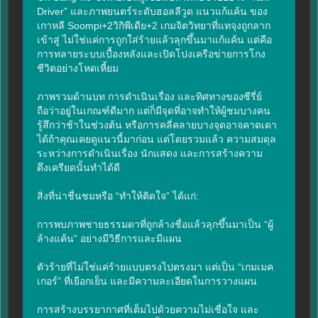
Driver” และภาพยนตร์ระดับฮอลลีวูด แนวแก้แค้น ของ
เกาหลี Soompi+2วิกิพีเดีย+2 เกมจิตวิทยาที่แทจุงถูกลาก
เข้าสู่ ไม่ใช่แค่การถูกใส่ร้ายแล้วลุกขึ้นมาแก้แค้น แต่คือ
การทลายระบบเบื้องหลังและเปิดโปงเครือข่ายการโกง
ชีวิตอย่างโหดเหี้ยม

ภาพรวมด้านบท การดำเนินเรื่อง และทิศทางของซีรี่ย์
ถือว่าอยู่ในเกณฑ์ดีมาก แต่ก็มีจุดที่อาจทำให้ผู้ชมบางคน
รู้สึกว่าช้าในช่วงต้น หรือการคลี่คลายบางจุดอาจคาดเดา
ได้ถ้าคุณเคยดูแนวนี้มาก่อน แต่โดยรวมแล้ว ความสมดุล
ระหว่างการดำเนินเรื่อง นักแสดง และการสร้างความ
ตึงเครียดนั้นทำได้ดี

สิ่งที่น่าชื่นชมหรือ “ทำให้ติดใจ” ได้แก่:

การพบภาพชายธรรมดาที่ถูกล้างชื่อแล้วลุกขึ้นมาเป็น “ผู้
ล้างแค้น” อย่างมีวิธีการและมีแผน

ตัวร้ายที่ไม่ใช่แค่ร้ายแบบตรงไปตรงมา แต่เป็น “เกมเมค
เกอร์” ที่เยือกเย็น และมีความละเอียดในการวางแผน

การสร้างบรรยากาศที่เต็มไปด้วยความไม่เชื่อใจ และ