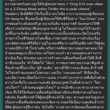
ความคาดหวังอย่างสูงให้กับผู้ชมหลายคน > “Omg D.O main villain
on a Ji Chang Wook action Thriller this is peak cinema”
Reddit+1 อีกมิติที่ทำให้เรื่องนี้น่าสนใจคือ การวางเกมของผู้เขียนบท
Oh Sang‑ho ซึ่งเคยเป็นผู้เขียนบทให้กับซีรี่ย์อย่าง “Taxi Driver” และ
ภาพยนตร์ระดับฮอลลีวูด แนวแก้แค้น ของเกาหลี Soompi+2วิกิพี
เดีย+2 เกมจิตวิทยาที่แทจุงถูกลากเข้าสู่ ไม่ใช่แค่การถูกใส่ร้ายแล้ว
ลุกขึ้นมาแก้แค้น แต่คือการทลายระบบเบื้องหลังและเปิดโปงเครือ
ข่ายการโกงชีวิตอย่างโหดเหี้ยม ภาพรวมด้านบท การดำเนินเรื่อง
และทิศทางของซีรี่ย์ถือว่าอยู่ในเกณฑ์ดีมาก แต่ก็มีจุดที่อาจทำให้ผู้ชม
บางคนรู้สึกว่าช้าในช่วงต้น หรือการคลี่คลายบางจุดอาจคาดเดาได้
ถ้าคุณเคยดูแนวนี้มาก่อน แต่โดยรวมแล้ว ความสมดุลระหว่างการ
ดำเนินเรื่อง นักแสดง และการสร้างความตึงเครียดนั้นทำได้ดี สิ่งที่
น่าชื่นชมหรือ “ทำให้ติดใจ” ได้แก่: การพบภาพชายธรรมดาที่ถูกล้าง
ชื่อแล้วลุกขึ้นมาเป็น “ผู้ล้างแค้น” อย่างมีวิธีการและมีแผน ตัวร้ายที่
ไม่ใช่แค่ร้ายแบบตรงไปตรงมา แต่เป็น “เกมเมคเกอร์” ที่เยือกเย็น
และมีความละเอียดในการวางแผน การสร้างบรรยากาศที่เต็มไปด้วย
ความไม่เชื่อใจ และความสงสัย ผู้ชมจะถูกพาไปตั้งคำถามว่า “ใคร
เล่นใคร?” “แล้วแทจุงอยู่ตรงไหน?” ฉากแอ็กชัน และช่วงเวลาความ
เงียบ ซึ่งใช้ให้เกิดความตึงเครียดได้อย่างมีประสิทธิภาพ แต่ในทาง
กลับกัน มีจุดที่อาจทำให้ผู้ชมรู้สึกชะงักได้ เช่น: ความคาดหวังสูงมาก
เนื่องจากชื่อเสียงนักแสดงและทีมงาน ส่งผลให้เมื่อบางจุดเดินช้ากว่า
ที่คิด ผู้ชมอาจรู้สึกว่ามัน “ยังไม่ถึง” บางช่วงการเปิดเผยเบื้องหลังอาจ