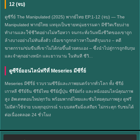
12 (จบ)
ดูซีรี่ย์ The Manipulated (2025) พากย์ไทย EP.1-12 (จบ) — The
Manipulated พากย์ไทย แทจุงเป็นชายหนุ่มธรรมดา มีชีวิตเรียบง่าย
ทำงานและใช้ชีวิตอย่างไม่หวือหวา จนกระทั่งวันหนึ่งชีวิตของเขาถูก
ล้างบางอย่างไม่ทันตั้งตัว เมื่อเขาถูกกล่าวหาในคดีรุนแรง – คดี
ฆาตกรรม/ข่มขืนที่เขาไม่ได้ก่อขึ้นด้วยตนเอง – ซึ่งนำไปสู่การถูกจับกุม
และจำคุกอย่างหนัก และยาวนาน ในทันที ชีวิ...
ดูซีรีย์ออนไลน์ฟรีที่ Meseries มีซีรี่ย์
Meseries มีซีรี่ย์ รวบรวมซีรีย์และภาพยนตร์จากทั่วโลก ทั้ง ซีรีย์
เกาหลี ซีรีย์จีน ซีรีย์ไทย ซีรีย์ญี่ปุ่น ซีรีย์ฝรั่ง และหนังออนไลน์คุณภาพ
สูง อัพเดทตอนใหม่ทุกวัน พร้อมพากย์ไทยและซับไทยคุณภาพสูง ดูฟรี
ไม่มีค่าใช้จ่าย บนทุกอุปกรณ์ ระบบสตรีมมิ่งเสถียร ไม่กระตุก รับชมได้
ต่อเนื่องตลอด 24 ชั่วโมง