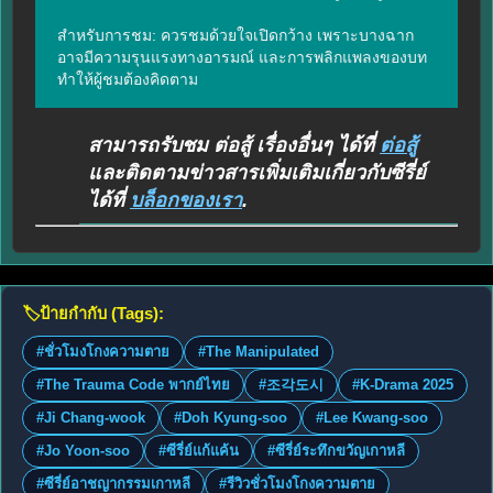
สำหรับการชม: ควรชมด้วยใจเปิดกว้าง เพราะบางฉาก
อาจมีความรุนแรงทางอารมณ์ และการพลิกแพลงของบท
ทำให้ผู้ชมต้องคิดตาม
สามารถรับชม ต่อสู้ เรื่องอื่นๆ ได้ที่
ต่อสู้
และติดตามข่าวสารเพิ่มเติมเกี่ยวกับซีรี่ย์
ได้ที่
บล็อกของเรา
.
🏷️
ป้ายกำกับ (Tags):
#ชั่วโมงโกงความตาย
#The Manipulated
#The Trauma Code พากย์ไทย
#조각도시
#K-Drama 2025
#Ji Chang-wook
#Doh Kyung-soo
#Lee Kwang-soo
#Jo Yoon-soo
#ซีรี่ย์แก้แค้น
#ซีรี่ย์ระทึกขวัญเกาหลี
#ซีรี่ย์อาชญากรรมเกาหลี
#รีวิวชั่วโมงโกงความตาย