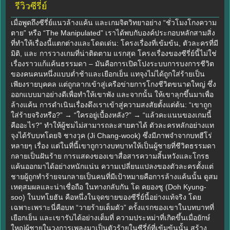
รีวิวซีรี่ย์
เมื่อพูดถึงซีรี่ย์แนวล้างแค้น และเกมจิตวิทยาอย่าง “ชั่วโมงโกงความ
ตาย” หรือ “The Manipulated” เราได้พบกับองค์ประกอบหลักสามสิ่ง
ที่ทำให้เรื่องนี้แตกต่างและโดดเด่น: โครงเรื่องที่เข้มข้น, ตัวละครที่มี
มิติ, และ การวางเกมที่น่าติดตาม แรกสุด โครงเรื่องของซีรี่ย์นี้ไม่ใช่
เรื่องราวแก้แค้นธรรมดา – มันคือการเปิดโปงระบบการบงการชีวิต
ของคนคนหนึ่งแบบต่ำช้าและเยือกเย็น แทจุงไม่ได้ถูกใส่ร้ายเป็น
เพียงรายบุคคล แต่ถูกลากเข้าสู่เครือข่ายการโกงชีวิตขนาดใหญ่ ซึ่ง
ออกแบบมาอย่างดีเพื่อทำให้เขาพัง และจากนั้น ให้เขาลุกขึ้นมาเพื่อ
ล้างแค้น การดำเนินเรื่องดึงเราเข้าสู่ความสงสัยตั้งแต่ต้น: “เขาถูก
ใส่ร้ายจริงหรือ?” → “ใครอยู่เบื้องหลัง?” → “แล้วคะแนนของเกมนี้
คืออะไร?” ทำให้ผู้ชมไม่สามารถละสายตาได้ ตัวละครหลักอย่างแท
จุงได้รับบทโดยจิ ชางวุค (Ji Chang-wook) ซึ่งมีภาพจำจากบทฮีโร่
หลายๆ เรื่อง แต่ในที่นี้เขาถูกวางบทบาทให้เป็นผู้ชายที่ชีวิตธรรมดา
กลายเป็นฝันร้าย การแสดงของเขาสื่อสารความสิ้นหวังและโกรธ
แค้นออกมาได้อย่างหนักแน่น ความเปลี่ยนแปลงของตัวละครตั้งแต่
ชายผู้ถูกทำร้ายจนกลายเป็นคนที่มีเป้าหมายคือการล้างแค้นนั้น ดูสม
เหตุสมผลและน่าเชื่อถือ ในทางกลับกัน โด คยองซู (Doh Kyung-
soo) ในบทโยฮัน คือหนึ่งในจุดขายของซีรี่ย์นี้อย่างแท้จริง โดย
เฉพาะเพราะนี่คือบท “วายร้ายเต็มตัว” ครั้งแรกของเขาในบทบาทที่
เยือกเย็น และเขารับได้อย่างเต็มที่ ความประหม่าที่เกิดขึ้นเมื่อยักษ์
ใหญ่ผู้ชายในวงการเพลงมาเป็นตัวร้ายในซีรี่ย์ที่เข้มข้นนั้น สร้าง