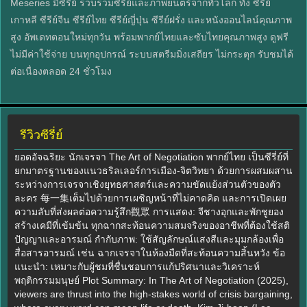
Meseries มีซีรี่ย์ รวบรวมซีรีย์และภาพยนตร์จากทั่วโลก ทั้ง ซีรีย์
เกาหลี ซีรีย์จีน ซีรีย์ไทย ซีรีย์ญี่ปุ่น ซีรีย์ฝรั่ง และหนังออนไลน์คุณภาพ
สูง อัพเดทตอนใหม่ทุกวัน พร้อมพากย์ไทยและซับไทยคุณภาพสูง ดูฟรี
ไม่มีค่าใช้จ่าย บนทุกอุปกรณ์ ระบบสตรีมมิ่งเสถียร ไม่กระตุก รับชมได้
ต่อเนื่องตลอด 24 ชั่วโมง
รีวิวซีรี่ย์
ยอดอัจฉริยะ นักเจรจา The Art of Negotiation พากย์ไทย เป็นซีรี่ย์ที่
ยกมาตรฐานของแนวธริลเลอร์การเมือง-จิตวิทยา ด้วยการผสมผสาน
ระหว่างการเจรจาเชิงยุทธศาสตร์และความขัดแย้งส่วนตัวของตัว
ละคร 每一集เต็มไปด้วยการเผชิญหน้าที่ไม่คาดคิด และการเปิดเผย
ความลับที่ส่งผลต่อความรู้สึก觀眾 การแสดง: จีชางอุกและพักชูยอง
สร้างเคมีที่เข้มข้น ทุกฉากสะท้อนความสมจริงของอาชีพที่ต้องใช้สติ
ปัญญาและอารมณ์ กำกับภาพ: ใช้สัญลักษณ์แสงสีและมุมกล้องเพื่อ
สื่อสารอารมณ์ เช่น ฉากเจรจาในห้องมืดที่สะท้อนความสิ้นหวัง ข้อ
แนะนำ: เหมาะกับผู้ชมที่ชื่นชอบการแก้ปริศนาและวิเคราะห์
พฤติกรรมมนุษย์ Plot Summary: In The Art of Negotiation (2025),
viewers are thrust into the high-stakes world of crisis bargaining,