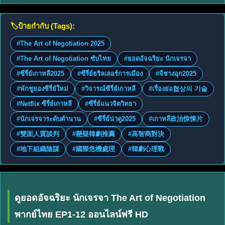
🏷️
ป้ายกำกับ (Tags):
#The Art of Negotiation 2025
#The Art of Negotiation ซับไทย
#ยอดอัจฉริยะ นักเจรจา
#ซีรี่ย์เกาหลี2025
#ซีรี่ย์ธริลเลอร์การเมือง
#จีชางอุก2025
#พักชูยองซีรี่ย์ใหม่
#วิจารณ์ซีรี่ย์เกาหลี
#เรื่องย่อ협상의 기술
#Netflix ซีรี่ย์เกาหลี
#ซีรี่ย์แนวจิตวิทยา
#นักเจรจาระดับตำนาน
#ซีรี่ย์น่าดู2025
#เกาหลี政治惊悚片
#雙面人質談判
#懸疑韓劇推薦
#高智商對決
#地下組織陰謀
#國際危機處理
#韓劇心理戰
ดูยอดอัจฉริยะ นักเจรจา The Art of Negotiation
พากย์ไทย EP1-12 ออนไลน์ฟรี HD