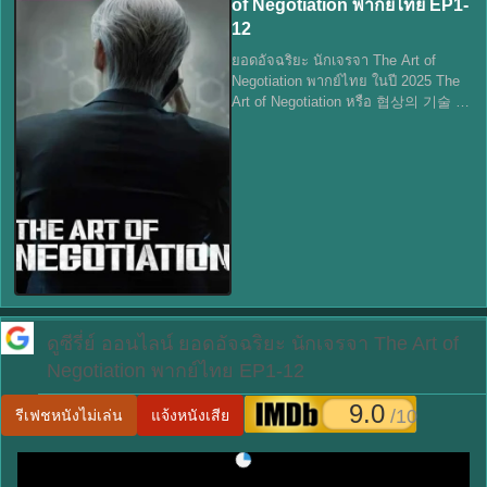
of Negotiation พากย์ไทย EP1-
12
ยอดอัจฉริยะ นักเจรจา The Art of
Negotiation พากย์ไทย ในปี 2025 The
Art of Negotiation หรือ 협상의 기술 นำ
เสนอเรื่องราวของ คัง มินโฮ (รับบท
โดย จีชางอุก) อัจฉริยะนักเจรจาผู้
เชี่ยวชาญในการแก้ไขวิกฤตระดับโลก ด
ดูซีรี่ย์ ออนไลน์
ยอดอัจฉริยะ นักเจรจา The Art of
Negotiation พากย์ไทย EP1-12
9.0
/10
รีเฟชหนังไม่เล่น
แจ้งหนังเสีย