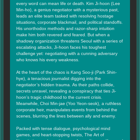
every word can mean life or death. Kim Ji-hoon (Lee 
Min-ho), a genius negotiator with a mysterious past, 
leads an elite team tasked with resolving hostage 
situations, corporate blackmail, and political standoffs. 
His unorthodox methods and razor-sharp intuition 
make him both revered and feared. But when a 
shadowy organization threatens Seoul with a series of 
escalating attacks, Ji-hoon faces his toughest 
challenge yet: negotiating with a cunning adversary 
who knows his every weakness.

At the heart of the chaos is Kang Soo-ji (Park Shin-
hye), a tenacious journalist digging into the 
negotiator’s hidden trauma. As their paths collide, 
secrets unravel, revealing a conspiracy that ties Ji-
hoon’s tragic childhood to the current crisis. 
Meanwhile, Choi Min-jae (Yoo Yeon-seok), a ruthless 
corporate heir, manipulates events from behind the 
scenes, blurring the lines between ally and enemy.

Packed with tense dialogue, psychological mind 
games, and heart-stopping twists, The Art of 