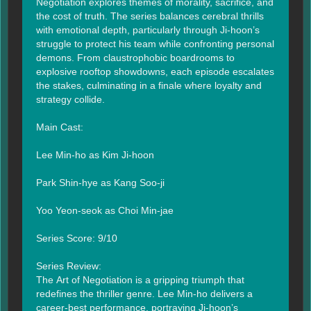
Negotiation explores themes of morality, sacrifice, and 
the cost of truth. The series balances cerebral thrills 
with emotional depth, particularly through Ji-hoon’s 
struggle to protect his team while confronting personal 
demons. From claustrophobic boardrooms to 
explosive rooftop showdowns, each episode escalates 
the stakes, culminating in a finale where loyalty and 
strategy collide.

Main Cast:

Lee Min-ho as Kim Ji-hoon

Park Shin-hye as Kang Soo-ji

Yoo Yeon-seok as Choi Min-jae

Series Score: 9/10

Series Review:

The Art of Negotiation is a gripping triumph that 
redefines the thriller genre. Lee Min-ho delivers a 
career-best performance, portraying Ji-hoon’s 