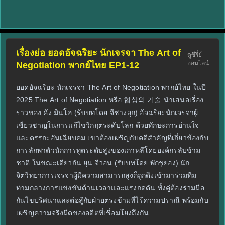
เรื่องย่อ ยอดอัจฉริยะ นักเจรจา The Art of
ดูซีรี่ย์
ออนไลน์
Negotiation พากย์ไทย EP1-12
ยอดอัจฉริยะ นักเจรจา The Art of Negotiation พากย์ไทย ในปี
2025 The Art of Negotiation หรือ 협상의 기술 นำเสนอเรื่อง
ราวของ คัง มินโฮ (รับบทโดย จีชางอุก) อัจฉริยะนักเจรจาผู้
เชี่ยวชาญในการแก้ไขวิกฤตระดับโลก ด้วยทักษะการอ่านใจ
และตรรกะอันเฉียบคม เขาต้องเผชิญกับคดีสำคัญที่เกี่ยวข้องกับ
การลักพาตัวนักการทูตระดับสูงของเกาหลีโดยองค์กรลับข้าม
ชาติ ในขณะเดียวกัน ยุน จีวอน (รับบทโดย พักชูยอง) นัก
จิตวิทยาการเจรจาผู้มีความสามารถสูงก็ถูกดึงเข้ามาร่วมทีม
ท่ามกลางการแข่งขันด้านเวลาและแรงกดดัน ทั้งคู่ต้องร่วมมือ
กันไขปริศนาและต่อสู้กับฝ่ายตรงข้ามที่ไร้ความปราณี พร้อมกับ
เผชิญความจริงมืดของอดีตที่เชื่อมโยงถึงกัน