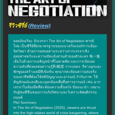
รีวิวซีรี่ย์
(Review)
ยอดอัจฉริยะ นักเจรจา The Art of Negotiation พากย์
ไทย เป็นซีรี่ย์ที่ยกมาตรฐานของแนวธริลเลอร์การเมือง-
จิตวิทยา ด้วยการผสมผสานระหว่างการเจรจาเชิง
ยุทธศาสตร์และความขัดแย้งส่วนตัวของตัวละคร 每一集
เต็มไปด้วยการเผชิญหน้าที่ไม่คาดคิด และการเปิดเผย
ความลับที่ส่งผลต่อความรู้สึก觀眾 การแสดง: จีชางอุกและ
พักชูยองสร้างเคมีที่เข้มข้น ทุกฉากสะท้อนความสมจริง
ของอาชีพที่ต้องใช้สติปัญญาและอารมณ์ กำกับภาพ: ใช้
สัญลักษณ์แสงสีและมุมกล้องเพื่อสื่อสารอารมณ์ เช่น ฉาก
เจรจาในห้องมืดที่สะท้อนความสิ้นหวัง ข้อแนะนำ: เหมาะ
กับผู้ชมที่ชื่นชอบการแก้ปริศนาและวิเคราะห์พฤติกรรม
มนุษย์

Plot Summary:

In The Art of Negotiation (2025), viewers are thrust 
into the high-stakes world of crisis bargaining, where 