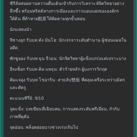
ซีรีส์ผสมผสานความตื่นเต้นเข้ากับการวิเคราะห์จิตวิทยาอย่าง
ลึกซึ้ง พร้อมทริสต์ทางการเมืองและการแอบแฝงขององค์กร
ใต้ดิน ที่ท้าทาย觀眾ให้คิดตามทุกขั้นตอน
นักแสดงนำ
จีชางอุก รับบท คัง มินโฮ: นักเจรจาระดับตำนาน ผู้ซ่อนแผลใน
อดีต
พักชูยอง รับบท ยุน จีวอน: นักจิตวิทยาผู้แข็งแกร่งแต่เปราะบาง
อีจงซ็อก รับบท คิม แทจุน: ตัวร้ายหลัก ผู้บงการวิกฤต
คิมแจอุง รับบท โชอาริน: สายลับ雙面 ที่คลุมเครือระหว่างมิตร
และศัตรู
คะแนนซีรี่ย์: 9/10
จุดแข็ง: บทเขียนที่เฉียบคม, การแสดงระดับพรีเมียม, กำกับ
ภาพที่ดุดัน
จุดอ่อน: พล็อตย่อยบางช่วงเร่งเกินไป