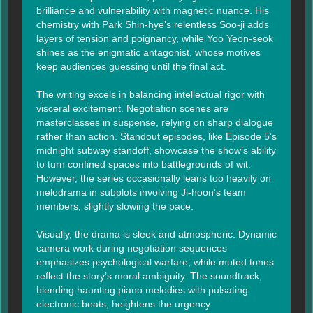
brilliance and vulnerability with magnetic nuance. His 
chemistry with Park Shin-hye’s relentless Soo-ji adds 
layers of tension and poignancy, while Yoo Yeon-seok 
shines as the enigmatic antagonist, whose motives 
keep audiences guessing until the final act.

The writing excels in balancing intellectual rigor with 
visceral excitement. Negotiation scenes are 
masterclasses in suspense, relying on sharp dialogue 
rather than action. Standout episodes, like Episode 5’s 
midnight subway standoff, showcase the show’s ability 
to turn confined spaces into battlegrounds of wit. 
However, the series occasionally leans too heavily on 
melodrama in subplots involving Ji-hoon’s team 
members, slightly slowing the pace.

Visually, the drama is sleek and atmospheric. Dynamic 
camera work during negotiation sequences 
emphasizes psychological warfare, while muted tones 
reflect the story’s moral ambiguity. The soundtrack, 
blending haunting piano melodies with pulsating 
electronic beats, heightens the urgency.
