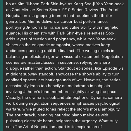
ho as Kim Ji-hoon Park Shin-hye as Kang Soo-ji Yoo Yeon-seok
as Choi Min-jae Series Score: 9/10 Series Review: The Art of
Negotiation is a gripping triumph that redefines the thriller
genre. Lee Min-ho delivers a career-best performance,
portraying Ji-hoon’s brilliance and vulnerability with magnetic
nuance. His chemistry with Park Shin-hye’s relentless Soo-ji
adds layers of tension and poignancy, while Yoo Yeon-seok
shines as the enigmatic antagonist, whose motives keep
audiences guessing until the final act. The writing excels in
balancing intellectual rigor with visceral excitement. Negotiation
scenes are masterclasses in suspense, relying on sharp
dialogue rather than action. Standout episodes, like Episode 5’s
midnight subway standoff, showcase the show’s ability to turn
confined spaces into battlegrounds of wit. However, the series
occasionally leans too heavily on melodrama in subplots
involving Ji-hoon’s team members, slightly slowing the pace.
Visually, the drama is sleek and atmospheric. Dynamic camera
work during negotiation sequences emphasizes psychological
warfare, while muted tones reflect the story’s moral ambiguity.
The soundtrack, blending haunting piano melodies with
pulsating electronic beats, heightens the urgency. What truly
sets The Art of Negotiation apart is its exploration of