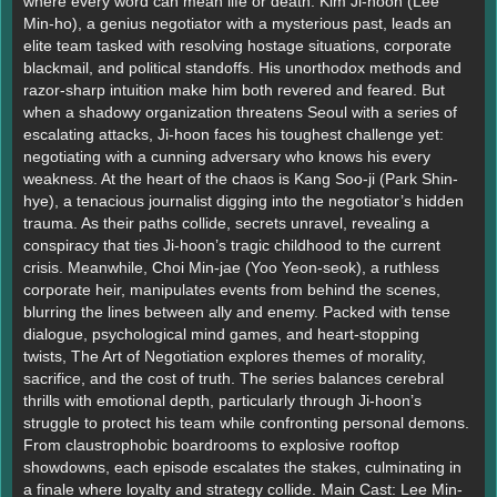
where every word can mean life or death. Kim Ji-hoon (Lee
Min-ho), a genius negotiator with a mysterious past, leads an
elite team tasked with resolving hostage situations, corporate
blackmail, and political standoffs. His unorthodox methods and
razor-sharp intuition make him both revered and feared. But
when a shadowy organization threatens Seoul with a series of
escalating attacks, Ji-hoon faces his toughest challenge yet:
negotiating with a cunning adversary who knows his every
weakness. At the heart of the chaos is Kang Soo-ji (Park Shin-
hye), a tenacious journalist digging into the negotiator’s hidden
trauma. As their paths collide, secrets unravel, revealing a
conspiracy that ties Ji-hoon’s tragic childhood to the current
crisis. Meanwhile, Choi Min-jae (Yoo Yeon-seok), a ruthless
corporate heir, manipulates events from behind the scenes,
blurring the lines between ally and enemy. Packed with tense
dialogue, psychological mind games, and heart-stopping
twists, The Art of Negotiation explores themes of morality,
sacrifice, and the cost of truth. The series balances cerebral
thrills with emotional depth, particularly through Ji-hoon’s
struggle to protect his team while confronting personal demons.
From claustrophobic boardrooms to explosive rooftop
showdowns, each episode escalates the stakes, culminating in
a finale where loyalty and strategy collide. Main Cast: Lee Min-