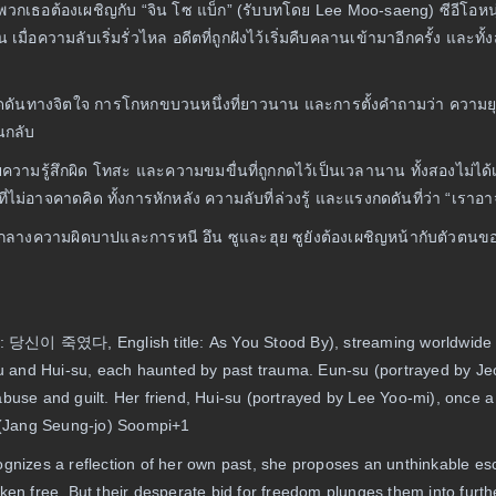
พวกเธอต้องเผชิญกับ “จิน โซ แบ็ก” (รับบทโดย Lee Moo‑saeng) ซีอีโอหนุ่
่อความลับเริ่มรั่วไหล อดีตที่ถูกฝังไว้เริ่มคืบคลานเข้ามาอีกครั้ง และทั้
ดันทางจิตใจ การโกหกขบวนหนึ่งที่ยาวนาน และการตั้งคำถามว่า ความยุติธร
วนกลับ
ยความรู้สึกผิด โทสะ และความขมขื่นที่ถูกกดไว้เป็นเวลานาน ทั้งสองไม่ได้เป
ม่อาจคาดคิด ทั้งการหักหลัง ความลับที่ล่วงรู้ และแรงกดดันที่ว่า “เราอาจถ
่ามกลางความผิดบาปและการหนี อึน ซูและฮุย ซูยังต้องเผชิญหน้ากับตัวตน
 title: 당신이 죽였다, English title: As You Stood By), streaming worldwid
and Hui-su, each haunted by past trauma. Eun-su (portrayed by Jeo
buse and guilt. Her friend, Hui-su (portrayed by Lee Yoo-mi), once a
o (Jang Seung-jo) Soompi+1
ognizes a reflection of her own past, she proposes an unthinkable e
 broken free. But their desperate bid for freedom plunges them into fu