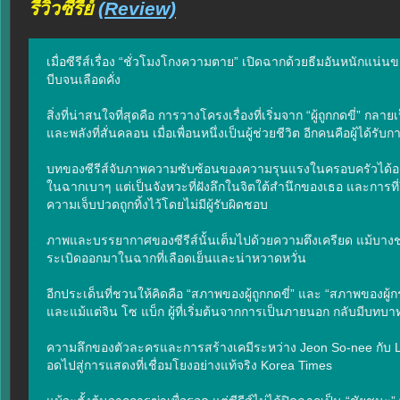
รีวิวซีรี่ย์
(Review)
เมื่อซีรีส์เรื่อง “ชั่วโมงโกงความตาย” เปิดฉากด้วยธีมอันหนักแ
บีบจนเลือดคั่ง

สิ่งที่น่าสนใจที่สุดคือ การวางโครงเรื่องที่เริ่มจาก “ผู้ถูกกดขี่”
และพลังที่สั่นคลอน เมื่อเพื่อนหนึ่งเป็นผู้ช่วยชีวิต อีกคนคือผู้ได้รั
บทของซีรีส์จับภาพความซับซ้อนของความรุนแรงในครอบครัวได้อย่างเยื
ในฉากเบาๆ แต่เป็นจังหวะที่ฝังลึกในจิตใต้สำนึกของเธอ และการท
ความเจ็บปวดถูกทิ้งไว้โดยไม่มีผู้รับผิดชอบ

ภาพและบรรยากาศของซีรีส์นั้นเต็มไปด้วยความตึงเครียด แม้บางช่ว
ระเบิดออกมาในฉากที่เลือดเย็นและน่าหวาดหวั่น

อีกประเด็นที่ชวนให้คิดคือ “สภาพของผู้ถูกกดขี่” และ “สภาพของผู้กระทำ
และแม้แต่จิน โซ แบ็ก ผู้ที่เริ่มต้นจากการเป็นภายนอก กลับมีบทบาทที่
ความลึกของตัวละครและการสร้างเคมีระหว่าง Jeon So-nee กับ Lee
อดไปสู่การแสดงที่เชื่อมโยงอย่างแท้จริง Korea Times
