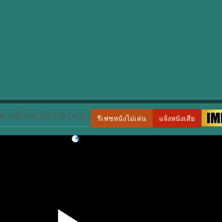
 พากย์ไทย EP.1-8 (จบ)
รีเฟชหนังไม่เล่น
แจ้งหนังเสีย