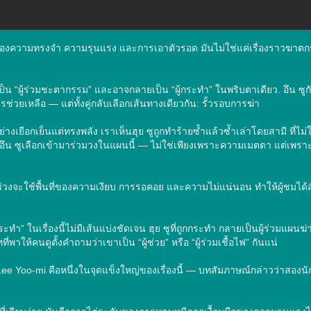
น่นของความทรงจำ ความรุนแรง และการเอาตัวรอด มันไม่ใช่แค่เรื่องราวฆาตก
 กลายเป็น “ผู้ร่วมชะตากรรม” และอาจกลายเป็น “ผู้กระทำ” ในพริบตาเดียว. อึน ซ
บการช่วยเหลือ — แต่ทั้งคู่กลับเลือกเส้นทางเดียวกัน: รั้วรอบการฆ่า

อกเย็นแต่ทรงพลัง เราเห็นฮุย ซูถูกทำร้ายซ้ำแล้วซ้ำเล่าโดยสามี ที่ไม่ใช่แ
ี่อึน ซูเลือกเข้ามาร่วมวงในแผนนี้ — ไม่ใช่เพียงเพราะความเมตตา แต่เพ
งจะใช้พื้นที่ของความเงียบ การรอคอย และความไม่แน่นอน ทำให้ผู้ชมได้สัม
” ในเรื่องนี้ไม่มีเส้นแบ่งชัดเจน ฮุย ซูที่ถูกกระทำ กลายเป็นผู้ร่วมแผนฆ่า อึน
พาให้คนดูตั้งคำถามว่าเขาเป็น “ผู้ช่วย” หรือ “ผู้ร่วมเชื้อไฟ” กันแน่

 Yoo-mi คือหนึ่งในจุดแข็งใหญ่ของเรื่องนี้ — บทสัมภาษณ์กล่าวว่าสองนัก