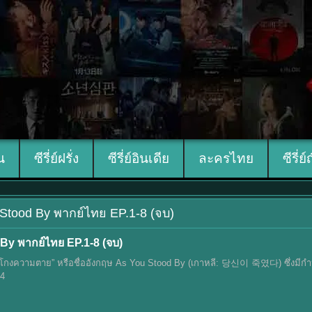
ีน
ซีรี่ย์ฝรั่ง
ซีรี่ย์อินเดีย
ละครไทย
ซีรี่ย์
You Stood By พากย์ไทย EP.1-8 (จบ)
 By พากย์ไทย EP.1-8 (จบ)
ั่วโมงโกงความตาย” หรือชื่ออังกฤษ As You Stood By (เกาหลี: 당신이 죽였다) ซึ่งมีก
+4