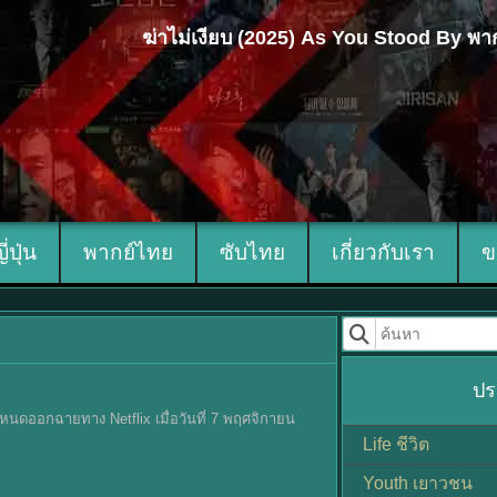
ฆ่าไม่เงียบ (2025) As You Stood By พา
ญี่ปุ่น
พากย์ไทย
ซับไทย
เกี่ยวกับเรา
ข
ปร
ำหนดออกฉายทาง Netflix เมื่อวันที่ 7 พฤศจิกายน
Life ชีวิต
Youth เยาวชน