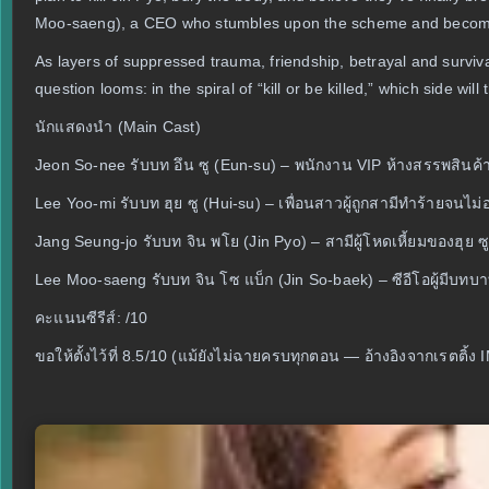
Moo-saeng), a CEO who stumbles upon the scheme and becomes a 
As layers of suppressed trauma, friendship, betrayal and surviv
question looms: in the spiral of “kill or be killed,” which side wil
นักแสดงนำ (Main Cast)
Jeon So‑nee รับบท อึน ซู (Eun-su) – พนักงาน VIP ห้างสรรพสินค้า
Lee Yoo‑mi รับบท ฮุย ซู (Hui-su) – เพื่อนสาวผู้ถูกสามีทำร้ายจนไม่
Jang Seung‑jo รับบท จิน พโย (Jin Pyo) – สามีผู้โหดเหี้ยมของฮุย ซ
Lee Moo‑saeng รับบท จิน โซ แบ็ก (Jin So-baek) – ซีอีโอผู้มีบท
คะแนนซีรีส์: /10
ขอให้ตั้งไว้ที่ 8.5/10 (แม้ยังไม่ฉายครบทุกตอน — อ้างอิงจากเรตติ