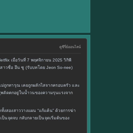
ดูซีรี่ย์ออนไลน์
x เมื่อวันที่ 7 พฤศจิกายน 2025 วิกิพี
าวชื่อ อึน ซู (รับบทโดย Jeon So‑nee)
ก—แม่ถูกทารุณ เคยถูกผลักไสจากครอบครัว และ
ุย ซูพลัดตกอยู่ในน้ำวนของความรุนแรงจาก
นึ่งทั้งสองสาววางแผน “แก้แค้น” ด้วยการฆ่า
เป็นจุดจบ กลับกลายเป็นจุดเริ่มต้นของ