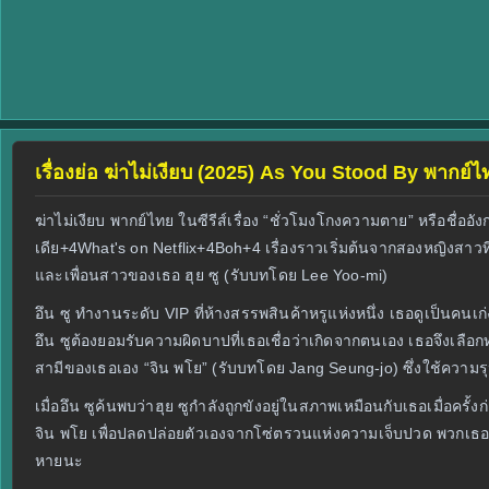
เรื่องย่อ ฆ่าไม่เงียบ (2025) As You Stood By พากย์ไ
ฆ่าไม่เงียบ พากย์ไทย ในซีรีส์เรื่อง “ชั่วโมงโกงความตาย” หรือชื่
เดีย+4What's on Netflix+4Boh+4 เรื่องราวเริ่มต้นจากสองหญิงสา
และเพื่อนสาวของเธอ ฮุย ซู (รับบทโดย Lee Yoo‑mi)
อึน ซู ทำงานระดับ VIP ที่ห้างสรรพสินค้าหรูแห่งหนึ่ง เธอดูเป็นคน
อึน ซูต้องยอมรับความผิดบาปที่เธอเชื่อว่าเกิดจากตนเอง เธอจึงเลือ
สามีของเธอเอง “จิน พโย” (รับบทโดย Jang Seung‑jo) ซึ่งใช้ความรุ
เมื่ออึน ซูค้นพบว่าฮุย ซูกำลังถูกขังอยู่ในสภาพเหมือนกับเธอเมื่อคร
จิน พโย เพื่อปลดปล่อยตัวเองจากโซ่ตรวนแห่งความเจ็บปวด พวกเธอฝังร
หายนะ