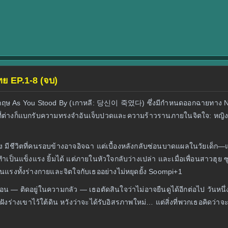
ทย EP.1-8 (จบ)
ออังกฤษ As You Stood By (เกาหลี: 당신이 죽였다) ซึ่งมีกำหนดออกฉายทาง Netfli
วที่ต่างก็แบกรับความทรงจำอันเจ็บปวดและความร้าวรานภายในจิตใจ: หญิงส
เก่ง มีชีวิตที่คนรอบข้างอาจอิจฉา แต่เบื้องหลังกลับซ่อนบาดแผลในวัยเด็
กทำเป็นแข็งแรง ยิ้มได้ แต่ภายในหัวใจกลับว่างเปล่า และเมื่อเพื่อนสาวฮ
นแรงทั้งร่างกายและจิตใจกับเธออย่างไม่หยุดยั้ง Soompi+1
ั้งก่อน — ติดอยู่ในความกลัว — เธอตัดสินใจว่าไม่อาจยืนดูได้อีกต่อไป วันห
่างเขาไว้ใต้ดิน หวังว่าจะได้รับอิสรภาพใหม่… แต่สิ่งที่พวกเธอคิดว่าจะ