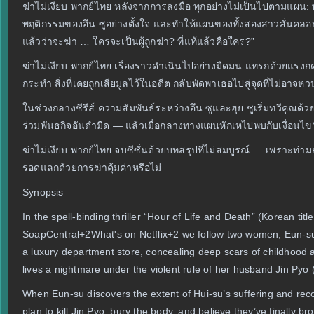
ฆ่าไม่เงียบ พากย์ไทย หลังจากการลงมือ ทุกอย่างไม่เป็นไปตามแผน: 
พฤติกรรมของอึน ซูอย่างตั้งใจ และทำให้แผนของทั้งสองสาวสั่นคลอน เมื
แล้วว่าจะฆ่า … ใครจะเป็นผู้ถูกฆ่า? ที่แท้แล้วคือใคร?”
ฆ่าไม่เงียบ พากย์ไทย เรื่องราวดำเนินไปอย่างมืดมน แทรกด้วยแรงกด
กระทำ สิ่งที่เคยถูกเสียมูลไว้ในอดีต กลับพัดพาเธอไปสู่จุดที่ไม่อาจห
ในช่วงกลางซีรีส์ ความสัมพันธ์ระหว่างอึน ซูและฮุย ซูเริ่มทวีคูณด้ว
ร่วมพันธกิจอันดำมืด — แล้วเมื่อกลางทางแผนหักเหไปพบกับเงื่อนไขที่ไ
ฆ่าไม่เงียบ พากย์ไทย จบซีซั่นด้วยบทสรุปที่ไม่สมบูรณ์ — เพราะท
รอดแลกด้วยการฆ่าคุ้มค่าหรือไม่
Synopsis
In the spell-binding thriller “Hour of Life and Death” (Korean
SoapCentral+2What's on Netflix+2 we follow two women, Eun-su 
a luxury department store, concealing deep scars of childhood a
lives a nightmare under the violent rule of her husband Jin Py
When Eun-su discovers the extent of Hui-su’s suffering and rec
plan to kill Jin Pyo, bury the body, and believe they’ve finally