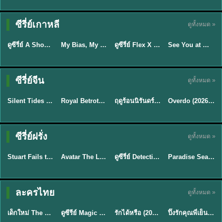
Sub EP. 16 | TH
Sub EP. 8 | TH
TH EP. 16
EP. 16
EP. 8
ซับไทย | พากย์
ซับไทย | พากย์
ซีรี่ย์เกาหลี
ดูทั้งหมด »
พากย์ไทย
ซับไทย
ไทย
ไทย
EP.16
EP.16
EP.8
ดูซีรี่ย์ A Shop for Killers 2 ร้านลับนักฆ่า ซีซัน 2 (2026) ซับไทย-พากย์ไทย
My Bias, My Boss เมื่อเมนฉันเป็นประธานบริษัท (2026) พากย์ไทย ซับไทย EP.1-12
ดูซีรี่ย์ Flex X Cop คุณชายสายสืบ (2024) พากย์ไทย-ซับไทย EP.1-16 (จบ)
See You at Work Tomorrow! เจอกันที่ออฟฟิศพรุ่งนี้นะ พากย์ไทย
★
8
★
8
★
9
ซีรี่ย์จีน
ดูทั้งหมด »
พากย์ไทย
ซับไทย
พากย์ไทย
ซับไทย
Silent Tides คลื่นลมลวง (2025) พากย์ไทย ซับไทย EP.1-31
Royal Betrothal (2026) สัญญาวิวาห์แห่งราชวงศ์ พากย์ไทย ซับไทย EP1-32
ฤดูร้อนนิรันดร์ (2026) Never-Ending Summer พากย์ไทย EP.1-29
Overdo (2026) รักเกินแค้น พากย์ไทย ซับไทย EP1-33 (จบ)
★
9.5
★
9
★
8.8
TH EP. 2
TH EP. 7
TH EP. 9
TH EP. 8
ซีรี่ย์ฝรั่ง
ดูทั้งหมด »
พากย์ไทย
พากย์ไทย
พากย์ไทย
พากย์ไทย
EP.2
EP.7
EP.9
EP.8
Stuart Fails to Save the Universe (2026) สจ๊วตล่มแผนกู้จักรวาล พากย์ไทย EP1-10
Avatar The Last Airbender 2 เณรน้อยเจ้าอภินิหาร พากย์ไทย
ดูซีรี่ย์ Detective Hole (2026) พากย์ไทย HD ฟรี อัปเดตล่าสุด Netflix
Paradise Season 2 (2026) พากย์ไทย EP1-8 ดูซีรี่ย์ฝรั่ง HD ครบทุกตอน
★
8.8
★
7.8
TH EP. 6
ละครไทย
ดูทั้งหมด »
พากย์ไทย
Thai
พากย์ไทย
พากย์ไทย
EP.6
เด็กใหม่ The Reset 2026 EP1-6 พากย์ไทย ดูซีรี่ย์ Netflix ล่าสุด HD
ดูซีรีย์ Magic Move (2026) ทำนายทายรัก Thai EP.1-10 HD
รักได้หรือ (2026) YOUNG Let's Begin Again พากย์ไทย EP.1-19
ปิ๊งรักคุณพี่เย็นชา (2026) Frozen Valentine EP.1-10 (จบ)
★
8
★
8