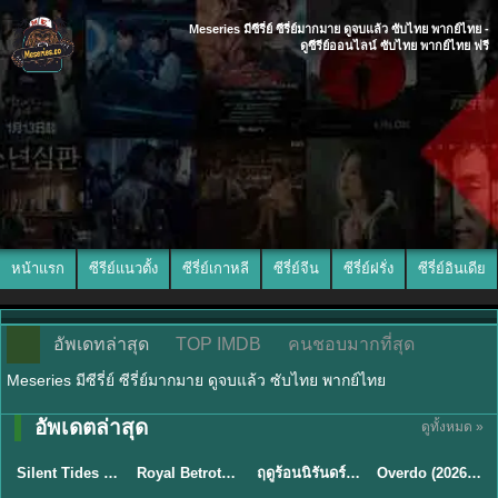
Meseries มีซีรี่ย์ ซีรี่ย์มากมาย ดูจบแล้ว ซับไทย พากย์ไทย -
ดูซีรีย์ออนไลน์ ซับไทย พากย์ไทย ฟรี
หน้าแรก
ซีรีย์แนวตั้ง
ซีรี่ย์เกาหลี
ซีรี่ย์จีน
ซีรี่ย์ฝรั่ง
ซีรี่ย์อินเดีย
อัพเดทล่าสุด
TOP IMDB
คนชอบมากที่สุด
Meseries มีซีรี่ย์ ซีรี่ย์มากมาย ดูจบแล้ว ซับไทย พากย์ไทย
อัพเดตล่าสุด
ดูทั้งหมด »
พากย์ไทย
ซับไทย
พากย์ไทย
ซับไทย
Silent Tides คลื่นลมลวง (2025) พากย์ไทย ซับไทย EP.1-31
Royal Betrothal (2026) สัญญาวิวาห์แห่งราชวงศ์ พากย์ไทย ซับไทย EP1-32
ฤดูร้อนนิรันดร์ (2026) Never-Ending Summer พากย์ไทย EP.1-29
Overdo (2026) รักเกินแค้น พากย์ไทย ซับไทย EP1-33 (จบ)
★
9.5
★
9
★
8.8