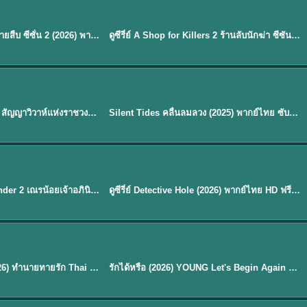
พากย์ไทย
EP.16
Flex X Cop 2 คุณชายสายสืบ ซีซั่น 2 (2026) พากย์ไทย ซับไทย EP.1-14
ดูซีรี่ย์ A Shop for Killers 2 ร้านลับนักฆ่า ซีซัน 2 (2026) ซับไทย-พากย์ไทย
★
8
พากย์ไทย
Royal Betrothal (2026) สัญญาวิวาห์แห่งราชวงศ์ พากย์ไทย ซับไทย EP1-32
Silent Tides คลื่นลมลวง (2025) พากย์ไทย ซับไทย EP.1-31
★
9.5
EP. 7
TH EP. 9
พากย์ไทย
EP.7
EP.9
Avatar The Last Airbender 2 เณรน้อยเจ้าอภินิหาร พากย์ไทย
ดูซีรี่ย์ Detective Hole (2026) พากย์ไทย HD ฟรี อัปเดตล่าสุด Netflix
พากย์ไทย
ดูซีรีย์ Magic Move (2026) ทำนายทายรัก Thai EP.1-10 HD
รักได้หรือ (2026) YOUNG Let's Begin Again พากย์ไทย EP.1-19
EP. 8
TH EP. 6