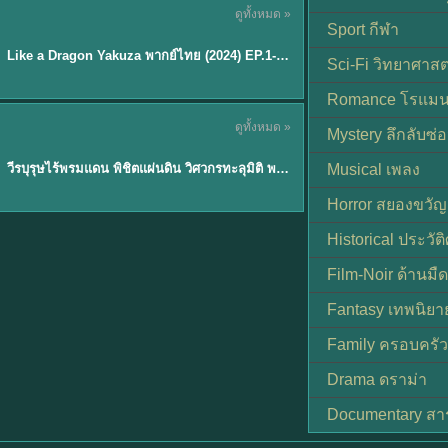
ดูทั้งหมด »
พากย์ไทย
Sport กีฬา
EP.6
Like a Dragon Yakuza พากย์ไทย (2024) EP.1-6 (จบ)
★
7
Sci-Fi วิทยาศาสต
Romance โรแมน
TH EP. 1
ดูทั้งหมด »
Mystery ลึกลับซ่อ
พากย์ไทย
EP.1
วีรบุรุษไร้พรมแดน พิชิตแผ่นดิน วิศวกรทะลุมิติ พลิกแผ่นดิน
Musical เพลง
Horror สยองขวัญ
Historical ประวัต
Film-Noir ด้านม
Fantasy เทพนิยา
Family ครอบครัว
Drama ดราม่า
Documentary สา