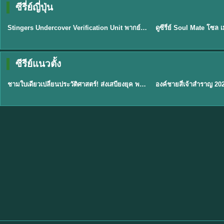
ซีรี่ย์ญี่ปุ่น
พากย์ไทย
พากย์ไทย
EP.11
Stingers Undercover Verification Unit พากย์ไทย EP1-11 HD ฟรี
★
8
TH EP. 1
TH 
ซีรีย์แนวตั้ง
พากย์ไทย
พากย์ไทย
EP.1
ชามใบเดียวเปลี่ยนประวัติศาสตร์! ส่งเสบียงยุค พากย์ไทย