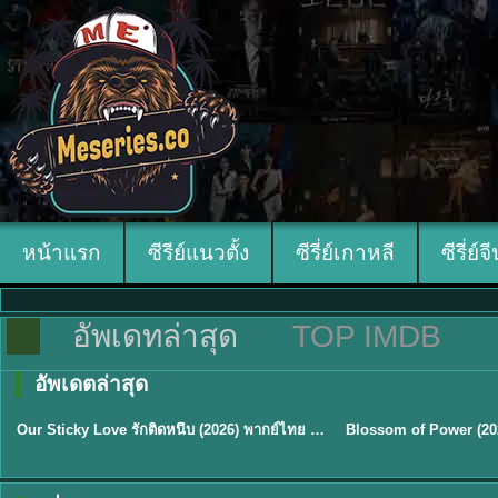
หน้าแรก
ซีรีย์แนวตั้ง
ซีรี่ย์เกาหลี
ซีรี่ย์จ
อัพเดทล่าสุด
TOP IMDB
อัพเดตล่าสุด
ซับไทย
ซับไทย
Our Sticky Love รักติดหนึบ (2026) พากย์ไทย ซับไทย EP.1-12
★
6