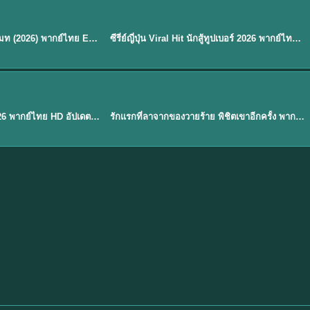
พากย์ไทย
EP.8
EP.6
ดูซีรี่ย์ Soul Mate โซล เมท (2026) พากย์ไทย EP.1-8 (จบ)
ซีรี่ย์ญี่ปุ่น Viral Hit นักสู้ทูปเบอร์ 2026 พากย์ไทย EP.1-6
★
7.9
EP. 1
TH EP. 1
พากย์ไทย
EP.1
EP.1
องค์ชายสี่เจ้าสำราญ 2026 พากย์ไทย HD อัปเดตล่าสุด ดูออนไลน์
รักแรกที่ลาจากของวายร้าย พิชิตเขาอีกครั้ง พากย์ไทย