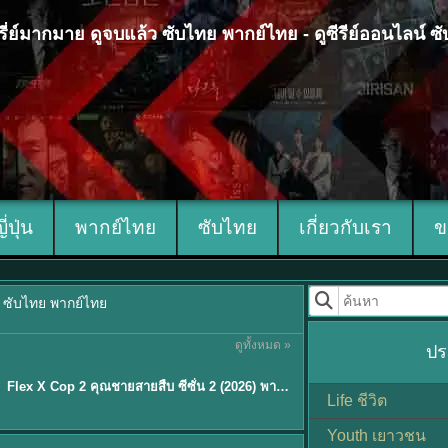
 ซีรี่ย์มากมาย ดูจบแล้ว ซับไทย พากย์ไทย - ดูซีรีย์ออนไลน์ 
ญี่ปุ่น
พากย์ไทย
ซับไทย
เกี่ยวกับเรา
ข
้ว ซับไทย พากย์ไทย
ดูทั้งหมด »
ปร
ซับไทย
Flex X Cop 2 คุณชายสายสืบ ซีซั่น 2 (2026) พากย์ไทย ซับไทย EP.1-14
★
8
Life ชีวิต
Youth เยาวชน