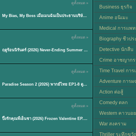
ดูทั้งหมด »
ซับไทย
Business ธุรกิจ
My Bias, My Boss เมื่อเมนฉันเป็นประธานบริษัท (2026) พากย์ไทย ซับไทย EP.1-12
Anime อนิเมะ
Medical การแพทย
ดูทั้งหมด »
Biography ชีวประ
พากย์ไทย
Detective นักสืบ
ฤดูร้อนนิรันดร์ (2026) Never-Ending Summer พากย์ไทย EP.1-29
★
8.8
Crime อาชญากร
TH EP. 8
Time Travel การ
ดูทั้งหมด »
พากย์ไทย
Adventure การผ
EP.8
Paradise Season 2 (2026) พากย์ไทย EP1-8 ดูซีรี่ย์ฝรั่ง HD ครบทุกตอน
Action ต่อสู้
Comedy ตลก
ดูทั้งหมด »
พากย์ไทย
Western คาวบอย
ปิ๊งรักคุณพี่เย็นชา (2026) Frozen Valentine EP.1-10 (จบ)
★
8
War สงคราม
Thriller ระทึกขวั
TH EP. 6