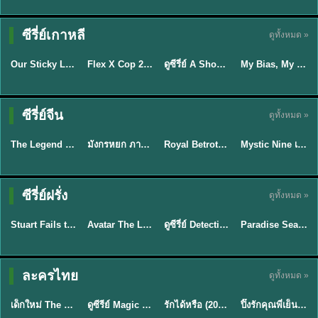
TH EP. 16
ซีรี่ย์เกาหลี
ดูทั้งหมด »
ซับไทย
ซับไทย
พากย์ไทย
ซับไทย
EP.16
Our Sticky Love รักติดหนึบ (2026) พากย์ไทย ซับไทย EP.1-12
Flex X Cop 2 คุณชายสายสืบ ซีซั่น 2 (2026) พากย์ไทย ซับไทย EP.1-14
ดูซีรี่ย์ A Shop for Killers 2 ร้านลับนักฆ่า ซีซัน 2 (2026) ซับไทย-พากย์ไทย
My Bias, My Boss เมื่อเมนฉันเป็นประธานบริษัท (2026) พากย์ไทย ซับไทย EP.1-12
★
6
★
8
★
8
พากย์ไทย/ซับ
ซีรี่ย์จีน
ดูทั้งหมด »
พากย์ไทย
พากย์ไทย
ซับไทย
ไทย
The Legend of ShenLi ปฐพีไร้พ่าย (2024) พากย์ไทย ซับไทย EP.1-39
มังกรหยก ภาคมารบูรพาและพิษประจิม Duel on Mount Hua พากย์ไทย
Royal Betrothal (2026) สัญญาวิวาห์แห่งราชวงศ์ พากย์ไทย ซับไทย EP1-32
Mystic Nine เก้าสกุล (2026) พากย์ไทย ซับไทย EP.1-30
★
8.5
★
8
★
9
★
9
TH EP. 7
TH EP. 9
TH EP. 8
ซีรี่ย์ฝรั่ง
ดูทั้งหมด »
พากย์ไทย
พากย์ไทย
พากย์ไทย
พากย์ไทย
EP.7
EP.9
EP.8
Stuart Fails to Save the Universe สจ๊วตล่มแผนกู้จักรวาล (2026) พากย์ไทย ซับไทย EP.1-10
Avatar The Last Airbender 2 เณรน้อยเจ้าอภินิหาร พากย์ไทย
ดูซีรี่ย์ Detective Hole (2026) พากย์ไทย HD ฟรี อัปเดตล่าสุด Netflix
Paradise Season 2 (2026) พากย์ไทย EP1-8 ดูซีรี่ย์ฝรั่ง HD ครบทุกตอน
★
9.3
★
7.8
TH EP. 6
ละครไทย
ดูทั้งหมด »
พากย์ไทย
Thai
พากย์ไทย
พากย์ไทย
EP.6
เด็กใหม่ The Reset 2026 EP1-6 พากย์ไทย ดูซีรี่ย์ Netflix ล่าสุด HD
ดูซีรีย์ Magic Move (2026) ทำนายทายรัก Thai EP.1-10 HD
รักได้หรือ (2026) YOUNG Let's Begin Again พากย์ไทย EP.1-19
ปิ๊งรักคุณพี่เย็นชา (2026) Frozen Valentine EP.1-10 (จบ)
★
8
★
8