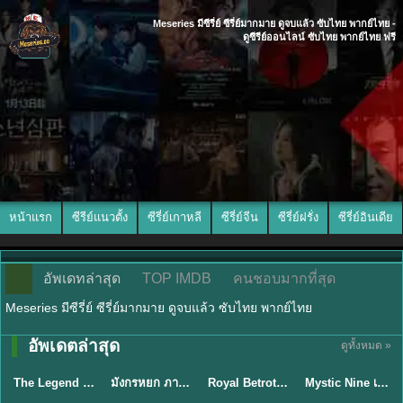
Meseries มีซีรี่ย์ ซีรี่ย์มากมาย ดูจบแล้ว ซับไทย พากย์ไทย -
ดูซีรีย์ออนไลน์ ซับไทย พากย์ไทย ฟรี
หน้าแรก
ซีรีย์แนวตั้ง
ซีรี่ย์เกาหลี
ซีรี่ย์จีน
ซีรี่ย์ฝรั่ง
ซีรี่ย์อินเดีย
อัพเดทล่าสุด
TOP IMDB
คนชอบมากที่สุด
Meseries มีซีรี่ย์ ซีรี่ย์มากมาย ดูจบแล้ว ซับไทย พากย์ไทย
พากย์ไทย/ซับ
อัพเดตล่าสุด
ดูทั้งหมด »
พากย์ไทย
พากย์ไทย
ซับไทย
ไทย
The Legend of ShenLi ปฐพีไร้พ่าย (2024) พากย์ไทย ซับไทย EP.1-39
มังกรหยก ภาคมารบูรพาและพิษประจิม Duel on Mount Hua พากย์ไทย
Royal Betrothal (2026) สัญญาวิวาห์แห่งราชวงศ์ พากย์ไทย ซับไทย EP1-32
Mystic Nine เก้าสกุล (2026) พากย์ไทย ซับไทย EP.1-30
★
8.5
★
8
★
9
★
9