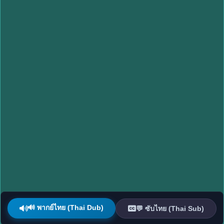
🔊 พากย์ไทย (Thai Dub)
💬 ซับไทย (Thai Sub)