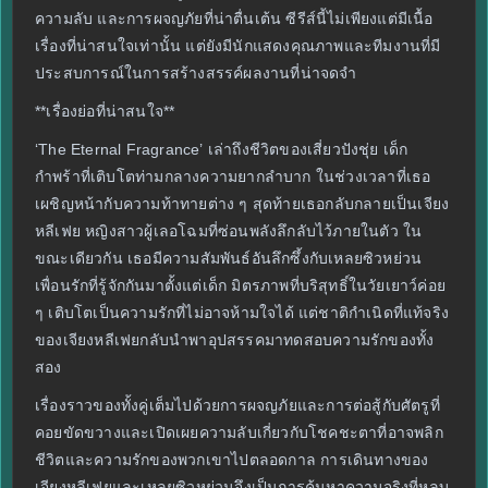
ความลับ และการผจญภัยที่น่าตื่นเต้น ซีรีส์นี้ไม่เพียงแต่มีเนื้อ
เรื่องที่น่าสนใจเท่านั้น แต่ยังมีนักแสดงคุณภาพและทีมงานที่มี
ประสบการณ์ในการสร้างสรรค์ผลงานที่น่าจดจำ
**เรื่องย่อที่น่าสนใจ**
‘The Eternal Fragrance’ เล่าถึงชีวิตของเสี่ยวปังชุ่ย เด็ก
กำพร้าที่เติบโตท่ามกลางความยากลำบาก ในช่วงเวลาที่เธอ
เผชิญหน้ากับความท้าทายต่าง ๆ สุดท้ายเธอกลับกลายเป็นเจียง
หลีเฟย หญิงสาวผู้เลอโฉมที่ซ่อนพลังลึกลับไว้ภายในตัว ใน
ขณะเดียวกัน เธอมีความสัมพันธ์อันลึกซึ้งกับเหลยซิวหย่วน
เพื่อนรักที่รู้จักกันมาตั้งแต่เด็ก มิตรภาพที่บริสุทธิ์ในวัยเยาว์ค่อย
ๆ เติบโตเป็นความรักที่ไม่อาจห้ามใจได้ แต่ชาติกำเนิดที่แท้จริง
ของเจียงหลีเฟยกลับนำพาอุปสรรคมาทดสอบความรักของทั้ง
สอง
เรื่องราวของทั้งคู่เต็มไปด้วยการผจญภัยและการต่อสู้กับศัตรูที่
คอยขัดขวางและเปิดเผยความลับเกี่ยวกับโชคชะตาที่อาจพลิก
ชีวิตและความรักของพวกเขาไปตลอดกาล การเดินทางของ
เจียงหลีเฟยและเหลยซิวหย่วนจึงเป็นการค้นหาความจริงที่หลบ