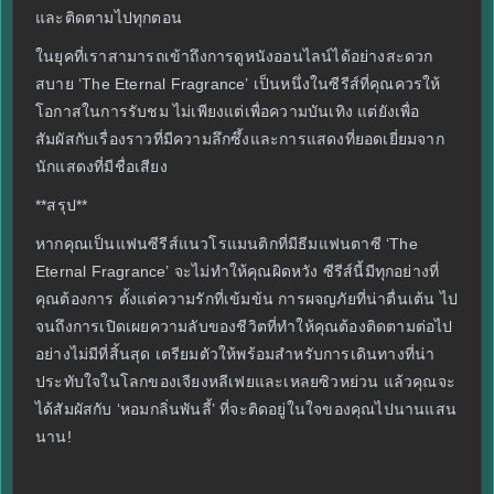
และติดตามไปทุกตอน
ในยุคที่เราสามารถเข้าถึงการดูหนังออนไลน์ได้อย่างสะดวก
สบาย ‘The Eternal Fragrance’ เป็นหนึ่งในซีรีส์ที่คุณควรให้
โอกาสในการรับชม ไม่เพียงแต่เพื่อความบันเทิง แต่ยังเพื่อ
สัมผัสกับเรื่องราวที่มีความลึกซึ้งและการแสดงที่ยอดเยี่ยมจาก
นักแสดงที่มีชื่อเสียง
**สรุป**
หากคุณเป็นแฟนซีรีส์แนวโรแมนติกที่มีธีมแฟนตาซี ‘The
Eternal Fragrance’ จะไม่ทำให้คุณผิดหวัง ซีรีส์นี้มีทุกอย่างที่
คุณต้องการ ตั้งแต่ความรักที่เข้มข้น การผจญภัยที่น่าตื่นเต้น ไป
จนถึงการเปิดเผยความลับของชีวิตที่ทำให้คุณต้องติดตามต่อไป
อย่างไม่มีที่สิ้นสุด เตรียมตัวให้พร้อมสำหรับการเดินทางที่น่า
ประทับใจในโลกของเจียงหลีเฟยและเหลยซิวหย่วน แล้วคุณจะ
ได้สัมผัสกับ ‘หอมกลิ่นพันลี้’ ที่จะติดอยู่ในใจของคุณไปนานแสน
นาน!