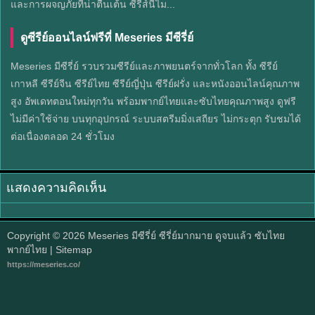
และการผจญภัยที่น่าตื่นเต้น ซีรีส์นี้ไม...
ดูซีรีย์ออนไลน์ฟรีที่ Meseries มีซีรี่ย์
Meseries มีซีรี่ย์ รวบรวมซีรีย์และภาพยนตร์จากทั่วโลก ทั้ง ซีรีย์
เกาหลี ซีรีย์จีน ซีรีย์ไทย ซีรีย์ญี่ปุ่น ซีรีย์ฝรั่ง และหนังออนไลน์คุณภาพ
สูง อัพเดทตอนใหม่ทุกวัน พร้อมพากย์ไทยและซับไทยคุณภาพสูง ดูฟรี
ไม่มีค่าใช้จ่าย บนทุกอุปกรณ์ ระบบสตรีมมิ่งเสถียร ไม่กระตุก รับชมได้
ต่อเนื่องตลอด 24 ชั่วโมง
แสดงความคิดเห็น
Copyright © 2026
Meseries มีซีรี่ย์ ซีรี่ย์มากมาย ดูจบแล้ว ซับไทย
พากย์ไทย
| Sitemap
https://meseries.co/