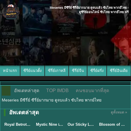
Meseries มีซีรี่ย์ ซีรี่ย์มากมาย ดูจบแล้ว ซับไทย พากย์ไทย -
ดูซีรีย์ออนไลน์ ซับไทย พากย์ไทย ฟรี
หน้าแรก
ซีรีย์แนวตั้ง
ซีรี่ย์เกาหลี
ซีรี่ย์จีน
ซีรี่ย์ฝรั่ง
ซีรี่ย์อินเดีย
อัพเดทล่าสุด
TOP IMDB
คนชอบมากที่สุด
Meseries มีซีรี่ย์ ซีรี่ย์มากมาย ดูจบแล้ว ซับไทย พากย์ไทย
พากย์ไทย/ซับ
อัพเดตล่าสุด
ดูทั้งหมด »
ซับไทย
ไทย
ซับไทย
ซับไทย
Royal Betrothal (2026) สัญญาวิวาห์แห่งราชวงศ์ พากย์ไทย ซับไทย EP1-32
Mystic Nine เก้าสกุล (2026) พากย์ไทย ซับไทย EP.1-30
Our Sticky Love รักติดหนึบ (2026) พากย์ไทย ซับไทย EP.1-12
Blossom of Power (2026) บุหงาซ่อนคม พากย์ไทย ซับไทย EP1-36
★
9
★
9
★
6