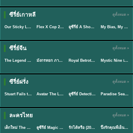
TH EP. 16
ซีรี่ย์เกาหลี
ดูทั้งหมด »
ซับไทย
ซับไทย
พากย์ไทย
ซับไทย
EP.16
Our Sticky Love รักติดหนึบ (2026) พากย์ไทย ซับไทย EP.1-12
Flex X Cop 2 คุณชายสายสืบ ซีซั่น 2 (2026) พากย์ไทย ซับไทย EP.1-14
ดูซีรี่ย์ A Shop for Killers 2 ร้านลับนักฆ่า ซีซัน 2 (2026) ซับไทย-พากย์ไทย
My Bias, My Boss เมื่อเมนฉันเป็นประธานบริษัท (2026) พากย์ไทย ซับไทย EP.1-12
★
6
★
8
★
8
พากย์ไทย/ซับ
ซีรี่ย์จีน
ดูทั้งหมด »
พากย์ไทย
พากย์ไทย
ซับไทย
ไทย
The Legend of ShenLi ปฐพีไร้พ่าย (2024) พากย์ไทย ซับไทย EP.1-39
มังกรหยก ภาคมารบูรพาและพิษประจิม Duel on Mount Hua พากย์ไทย
Royal Betrothal (2026) สัญญาวิวาห์แห่งราชวงศ์ พากย์ไทย ซับไทย EP1-32
Mystic Nine เก้าสกุล (2026) พากย์ไทย ซับไทย EP.1-30
★
8.5
★
8
★
9
★
9
TH EP. 7
TH EP. 9
TH EP. 8
ซีรี่ย์ฝรั่ง
ดูทั้งหมด »
พากย์ไทย
พากย์ไทย
พากย์ไทย
พากย์ไทย
EP.7
EP.9
EP.8
Stuart Fails to Save the Universe สจ๊วตล่มแผนกู้จักรวาล (2026) พากย์ไทย ซับไทย EP.1-10
Avatar The Last Airbender 2 เณรน้อยเจ้าอภินิหาร พากย์ไทย
ดูซีรี่ย์ Detective Hole (2026) พากย์ไทย HD ฟรี อัปเดตล่าสุด Netflix
Paradise Season 2 (2026) พากย์ไทย EP1-8 ดูซีรี่ย์ฝรั่ง HD ครบทุกตอน
★
9.3
★
7.8
TH EP. 6
ละครไทย
ดูทั้งหมด »
พากย์ไทย
Thai
พากย์ไทย
พากย์ไทย
EP.6
เด็กใหม่ The Reset 2026 EP1-6 พากย์ไทย ดูซีรี่ย์ Netflix ล่าสุด HD
ดูซีรีย์ Magic Move (2026) ทำนายทายรัก Thai EP.1-10 HD
รักได้หรือ (2026) YOUNG Let's Begin Again พากย์ไทย EP.1-19
ปิ๊งรักคุณพี่เย็นชา (2026) Frozen Valentine EP.1-10 (จบ)
★
8
★
8