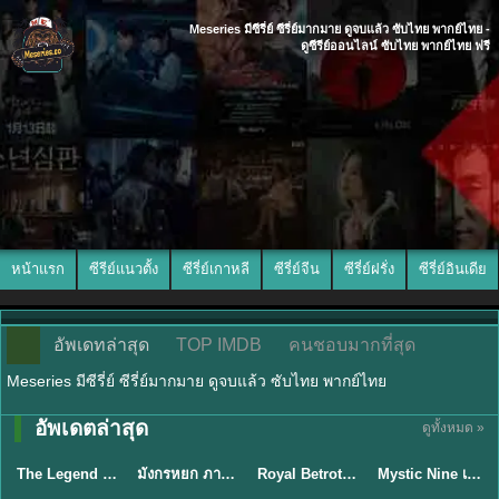
Meseries มีซีรี่ย์ ซีรี่ย์มากมาย ดูจบแล้ว ซับไทย พากย์ไทย -
ดูซีรีย์ออนไลน์ ซับไทย พากย์ไทย ฟรี
หน้าแรก
ซีรีย์แนวตั้ง
ซีรี่ย์เกาหลี
ซีรี่ย์จีน
ซีรี่ย์ฝรั่ง
ซีรี่ย์อินเดีย
อัพเดทล่าสุด
TOP IMDB
คนชอบมากที่สุด
Meseries มีซีรี่ย์ ซีรี่ย์มากมาย ดูจบแล้ว ซับไทย พากย์ไทย
พากย์ไทย/ซับ
อัพเดตล่าสุด
ดูทั้งหมด »
พากย์ไทย
พากย์ไทย
ซับไทย
ไทย
The Legend of ShenLi ปฐพีไร้พ่าย (2024) พากย์ไทย ซับไทย EP.1-39
มังกรหยก ภาคมารบูรพาและพิษประจิม Duel on Mount Hua พากย์ไทย
Royal Betrothal (2026) สัญญาวิวาห์แห่งราชวงศ์ พากย์ไทย ซับไทย EP1-32
Mystic Nine เก้าสกุล (2026) พากย์ไทย ซับไทย EP.1-30
★
8.5
★
8
★
9
★
9