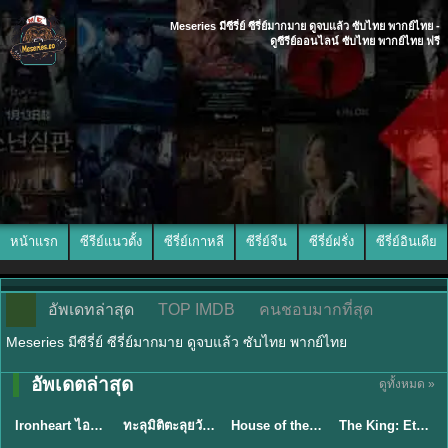
Meseries มีซีรี่ย์ ซีรี่ย์มากมาย ดูจบแล้ว ซับไทย พากย์ไทย -
ดูซีรีย์ออนไลน์ ซับไทย พากย์ไทย ฟรี
หน้าแรก
ซีรีย์แนวตั้ง
ซีรี่ย์เกาหลี
ซีรี่ย์จีน
ซีรี่ย์ฝรั่ง
ซีรี่ย์อินเดีย
อัพเดทล่าสุด
TOP IMDB
คนชอบมากที่สุด
Meseries มีซีรี่ย์ ซีรี่ย์มากมาย ดูจบแล้ว ซับไทย พากย์ไทย
อัพเดตล่าสุด
ดูทั้งหมด »
ซับไทย
พากย์ไทย
พากย์ไทย
พากย์ไทย
Ironheart ไอรอนฮาร์ต (2025) พากย์ไทย ซับไทย EP.1-6
ทะลุมิติตะลุยวังหลวง (2026) How Dare You!? พากย์ไทย EP.1-32
House of the Dragon ตระกูลแห่งมังกร (2026) พากย์ไทย (ซีซั่น 1-3)
The King: Eternal Monarch จอมราชันบัลลังก์อมตะ (2020) พากย์ไทย EP.1-16
★
5.3
★
9
★
8.4
★
8.2