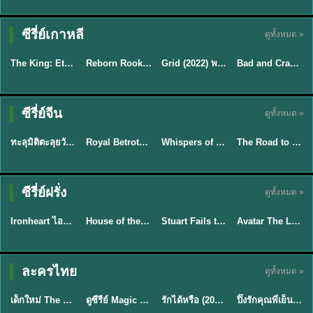
ซีรี่ย์เกาหลี
ดูทั้งหมด »
พากย์ไทย
พากย์ไทย
พากย์ไทย
พากย์ไทย
The King: Eternal Monarch จอมราชันบัลลังก์อมตะ (2020) พากย์ไทย EP.1-16
Reborn Rookie มือใหม่หัดแค้น (2026) พากย์ไทย ซับไทย EP.1-12
Grid (2022) พากย์ไทย ซับไทย EP.1-10
Bad and Crazy เลว ชั่ว บ้าระห่ำ (2021) พากย์ไทย ซับไทย EP.1-12
★
8.2
★
8.1
★
7
★
7.9
ซีรี่ย์จีน
ดูทั้งหมด »
พากย์ไทย
ซับไทย
ซับไทย
ซับไทย
ทะลุมิติตะลุยวังหลวง (2026) How Dare You!? พากย์ไทย EP.1-32
Royal Betrothal (2026) สัญญาวิวาห์แห่งราชวงศ์ พากย์ไทย ซับไทย EP1-32
Whispers of Southern Song ศึกชิงหยกพิศวง (2026) ซับไทย EP.1-24 (จบ)
The Road to Splendor พราวพร่างบุปผาตระการ (2026) พากย์ไทย ซับไทย EP.1-36
★
9
★
9
★
8.5
TH EP. 7
ซีรี่ย์ฝรั่ง
ดูทั้งหมด »
ซับไทย
พากย์ไทย
พากย์ไทย
พากย์ไทย
EP.7
Ironheart ไอรอนฮาร์ต (2025) พากย์ไทย ซับไทย EP.1-6
House of the Dragon ตระกูลแห่งมังกร (2026) พากย์ไทย (ซีซั่น 1-3)
Stuart Fails to Save the Universe สจ๊วตล่มแผนกู้จักรวาล (2026) พากย์ไทย ซับไทย EP.1-10
Avatar The Last Airbender 2 เณรน้อยเจ้าอภินิหาร พากย์ไทย
★
5.3
★
8.4
★
9.3
★
7.8
TH EP. 6
ละครไทย
ดูทั้งหมด »
พากย์ไทย
Thai
พากย์ไทย
พากย์ไทย
EP.6
เด็กใหม่ The Reset 2026 EP1-6 พากย์ไทย ดูซีรี่ย์ Netflix ล่าสุด HD
ดูซีรีย์ Magic Move (2026) ทำนายทายรัก Thai EP.1-10 HD
รักได้หรือ (2026) YOUNG Let's Begin Again พากย์ไทย EP.1-19
ปิ๊งรักคุณพี่เย็นชา (2026) Frozen Valentine EP.1-10 (จบ)
★
8
★
8