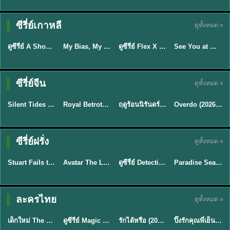
Sub EP. 16 | TH
Sub EP. 8 | TH
TH EP. 16
EP. 16
EP. 8
ซับไทย | พากย์
ซับไทย | พากย์
ซีรี่ย์เกาหลี
ดูทั้งหมด »
พากย์ไทย
ซับไทย
ไทย
ไทย
EP.16
EP.16
EP.8
ดูซีรี่ย์ A Shop for Killers 2 ร้านลับนักฆ่า ซีซัน 2 (2026) ซับไทย-พากย์ไทย
My Bias, My Boss เมื่อเมนฉันเป็นประธานบริษัท (2026) พากย์ไทย ซับไทย EP.1-12
ดูซีรี่ย์ Flex X Cop คุณชายสายสืบ (2024) พากย์ไทย-ซับไทย EP.1-16 (จบ)
See You at Work Tomorrow! เจอกันที่ออฟฟิศพรุ่งนี้นะ พากย์ไทย
★
8
★
8
★
9
ซีรี่ย์จีน
ดูทั้งหมด »
พากย์ไทย
ซับไทย
พากย์ไทย
ซับไทย
Silent Tides คลื่นลมลวง (2025) พากย์ไทย ซับไทย EP.1-31
Royal Betrothal (2026) สัญญาวิวาห์แห่งราชวงศ์ พากย์ไทย ซับไทย EP1-32
ฤดูร้อนนิรันดร์ (2026) Never-Ending Summer พากย์ไทย EP.1-29
Overdo (2026) รักเกินแค้น พากย์ไทย ซับไทย EP1-33 (จบ)
★
9.5
★
9
★
8.8
TH EP. 2
TH EP. 7
TH EP. 9
TH EP. 8
ซีรี่ย์ฝรั่ง
ดูทั้งหมด »
พากย์ไทย
พากย์ไทย
พากย์ไทย
พากย์ไทย
EP.2
EP.7
EP.9
EP.8
Stuart Fails to Save the Universe (2026) สจ๊วตล่มแผนกู้จักรวาล พากย์ไทย EP1-10
Avatar The Last Airbender 2 เณรน้อยเจ้าอภินิหาร พากย์ไทย
ดูซีรี่ย์ Detective Hole (2026) พากย์ไทย HD ฟรี อัปเดตล่าสุด Netflix
Paradise Season 2 (2026) พากย์ไทย EP1-8 ดูซีรี่ย์ฝรั่ง HD ครบทุกตอน
★
8.8
★
7.8
TH EP. 6
ละครไทย
ดูทั้งหมด »
พากย์ไทย
Thai
พากย์ไทย
พากย์ไทย
EP.6
เด็กใหม่ The Reset 2026 EP1-6 พากย์ไทย ดูซีรี่ย์ Netflix ล่าสุด HD
ดูซีรีย์ Magic Move (2026) ทำนายทายรัก Thai EP.1-10 HD
รักได้หรือ (2026) YOUNG Let's Begin Again พากย์ไทย EP.1-19
ปิ๊งรักคุณพี่เย็นชา (2026) Frozen Valentine EP.1-10 (จบ)
★
8
★
8