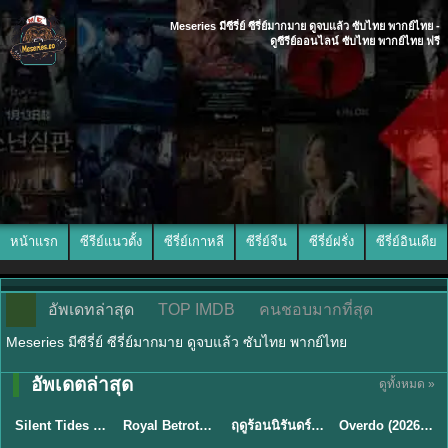
Meseries มีซีรี่ย์ ซีรี่ย์มากมาย ดูจบแล้ว ซับไทย พากย์ไทย -
ดูซีรีย์ออนไลน์ ซับไทย พากย์ไทย ฟรี
หน้าแรก
ซีรีย์แนวตั้ง
ซีรี่ย์เกาหลี
ซีรี่ย์จีน
ซีรี่ย์ฝรั่ง
ซีรี่ย์อินเดีย
อัพเดทล่าสุด
TOP IMDB
คนชอบมากที่สุด
Meseries มีซีรี่ย์ ซีรี่ย์มากมาย ดูจบแล้ว ซับไทย พากย์ไทย
อัพเดตล่าสุด
ดูทั้งหมด »
พากย์ไทย
ซับไทย
พากย์ไทย
ซับไทย
Silent Tides คลื่นลมลวง (2025) พากย์ไทย ซับไทย EP.1-31
Royal Betrothal (2026) สัญญาวิวาห์แห่งราชวงศ์ พากย์ไทย ซับไทย EP1-32
ฤดูร้อนนิรันดร์ (2026) Never-Ending Summer พากย์ไทย EP.1-29
Overdo (2026) รักเกินแค้น พากย์ไทย ซับไทย EP1-33 (จบ)
★
9.5
★
9
★
8.8