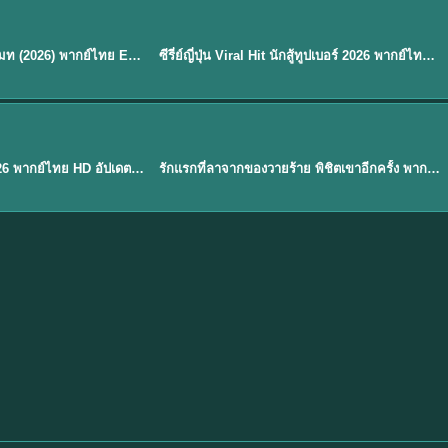
พากย์ไทย
EP.8
EP.6
ดูซีรี่ย์ Soul Mate โซล เมท (2026) พากย์ไทย EP.1-8 (จบ)
ซีรี่ย์ญี่ปุ่น Viral Hit นักสู้ทูปเบอร์ 2026 พากย์ไทย EP.1-6
★
7.9
EP. 1
TH EP. 1
พากย์ไทย
EP.1
EP.1
องค์ชายสี่เจ้าสำราญ 2026 พากย์ไทย HD อัปเดตล่าสุด ดูออนไลน์
รักแรกที่ลาจากของวายร้าย พิชิตเขาอีกครั้ง พากย์ไทย