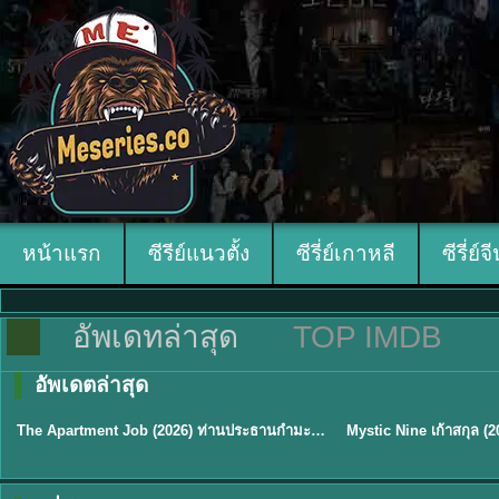
หน้าแรก
ซีรีย์แนวตั้ง
ซีรี่ย์เกาหลี
ซีรี่ย์จ
อัพเดทล่าสุด
TOP IMDB
อัพเดตล่าสุด
พากย์ไทย
พากย์ไทย/ซับไทย
The Apartment Job (2026) ท่านประธานกำมะลอ พากย์ไทย ซับไทย EP1-12
★
5.3
★
9