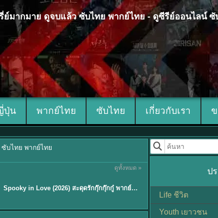
 ซีรี่ย์มากมาย ดูจบแล้ว ซับไทย พากย์ไทย - ดูซีรีย์ออนไลน์ 
ญี่ปุ่น
พากย์ไทย
ซับไทย
เกี่ยวกับเรา
ข
้ว ซับไทย พากย์ไทย
ดูทั้งหมด »
ปร
ซับไทย
Spooky in Love (2026) สะดุดรักกุ๊กกุ๊กกู๋ พากย์ไทย ซับไทย EP1-12
Life ชีวิต
Youth เยาวชน