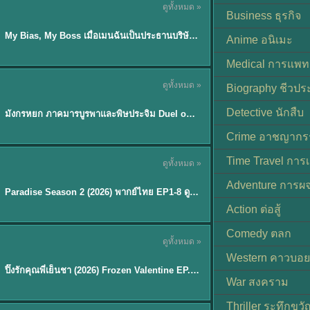
ดูทั้งหมด »
ซับไทย
Business ธุรกิจ
My Bias, My Boss เมื่อเมนฉันเป็นประธานบริษัท (2026) พากย์ไทย ซับไทย EP.1-12
Anime อนิเมะ
Medical การแพทย
ดูทั้งหมด »
Biography ชีวประ
พากย์ไทย
Detective นักสืบ
มังกรหยก ภาคมารบูรพาและพิษประจิม Duel on Mount Hua พากย์ไทย
★
8
Crime อาชญากร
TH EP. 8
Time Travel การ
ดูทั้งหมด »
พากย์ไทย
Adventure การผ
EP.8
Paradise Season 2 (2026) พากย์ไทย EP1-8 ดูซีรี่ย์ฝรั่ง HD ครบทุกตอน
Action ต่อสู้
Comedy ตลก
ดูทั้งหมด »
พากย์ไทย
Western คาวบอย
ปิ๊งรักคุณพี่เย็นชา (2026) Frozen Valentine EP.1-10 (จบ)
★
8
War สงคราม
Thriller ระทึกขวั
TH EP. 6