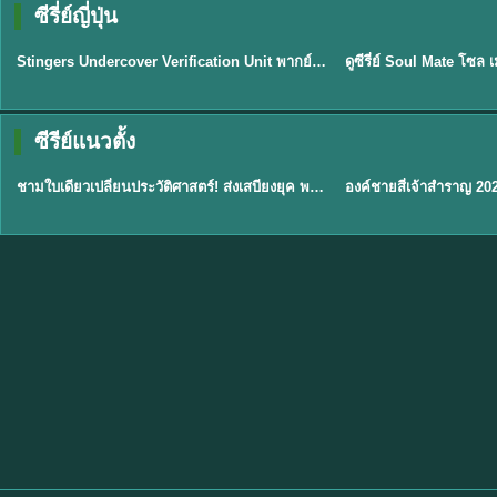
ซีรี่ย์ญี่ปุ่น
พากย์ไทย
พากย์ไทย
EP.11
Stingers Undercover Verification Unit พากย์ไทย EP1-11 HD ฟรี
★
8
TH EP. 1
TH 
ซีรีย์แนวตั้ง
พากย์ไทย
พากย์ไทย
EP.1
ชามใบเดียวเปลี่ยนประวัติศาสตร์! ส่งเสบียงยุค พากย์ไทย