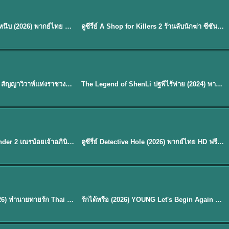
พากย์ไทย
EP.16
Our Sticky Love รักติดหนึบ (2026) พากย์ไทย ซับไทย EP.1-12
ดูซีรี่ย์ A Shop for Killers 2 ร้านลับนักฆ่า ซีซัน 2 (2026) ซับไทย-พากย์ไทย
★
8
พากย์ไทย
Royal Betrothal (2026) สัญญาวิวาห์แห่งราชวงศ์ พากย์ไทย ซับไทย EP1-32
The Legend of ShenLi ปฐพีไร้พ่าย (2024) พากย์ไทย ซับไทย EP.1-39
★
8.5
EP. 7
TH EP. 9
พากย์ไทย
EP.7
EP.9
Avatar The Last Airbender 2 เณรน้อยเจ้าอภินิหาร พากย์ไทย
ดูซีรี่ย์ Detective Hole (2026) พากย์ไทย HD ฟรี อัปเดตล่าสุด Netflix
พากย์ไทย
ดูซีรีย์ Magic Move (2026) ทำนายทายรัก Thai EP.1-10 HD
รักได้หรือ (2026) YOUNG Let's Begin Again พากย์ไทย EP.1-19
EP. 8
TH EP. 6