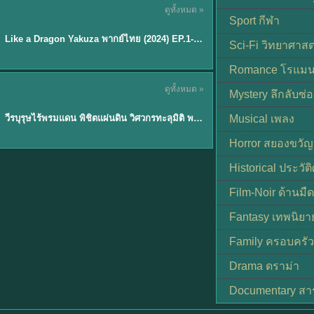
ดูทั้งหมด »
พากย์ไทย
Sport กีฬา
EP.6
Like a Dragon Yakuza พากย์ไทย (2024) EP.1-6 (จบ)
★
7
Sci-Fi วิทยาศาสต
Romance โรแมน
TH EP. 1
ดูทั้งหมด »
Mystery ลึกลับซ่อ
พากย์ไทย
EP.1
วีรบุรุษไร้พรมแดน พิชิตแผ่นดิน วิศวกรทะลุมิติ พลิกแผ่นดิน
Musical เพลง
Horror สยองขวัญ
Historical ประวัต
Film-Noir ด้านม
Fantasy เทพนิยา
Family ครอบครัว
Drama ดราม่า
Documentary สา