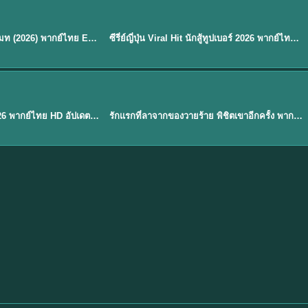
พากย์ไทย
EP.8
EP.6
ดูซีรี่ย์ Soul Mate โซล เมท (2026) พากย์ไทย EP.1-8 (จบ)
ซีรี่ย์ญี่ปุ่น Viral Hit นักสู้ทูปเบอร์ 2026 พากย์ไทย EP.1-6
★
7.9
EP. 1
TH EP. 1
พากย์ไทย
EP.1
EP.1
องค์ชายสี่เจ้าสำราญ 2026 พากย์ไทย HD อัปเดตล่าสุด ดูออนไลน์
รักแรกที่ลาจากของวายร้าย พิชิตเขาอีกครั้ง พากย์ไทย