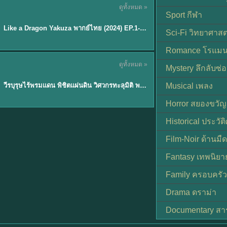
ดูทั้งหมด »
พากย์ไทย
Sport กีฬา
EP.6
Like a Dragon Yakuza พากย์ไทย (2024) EP.1-6 (จบ)
★
7
Sci-Fi วิทยาศาสต
Romance โรแมน
TH EP. 1
ดูทั้งหมด »
Mystery ลึกลับซ่อ
พากย์ไทย
EP.1
วีรบุรุษไร้พรมแดน พิชิตแผ่นดิน วิศวกรทะลุมิติ พลิกแผ่นดิน
Musical เพลง
Horror สยองขวัญ
Historical ประวัต
Film-Noir ด้านม
Fantasy เทพนิยา
Family ครอบครัว
Drama ดราม่า
Documentary สา