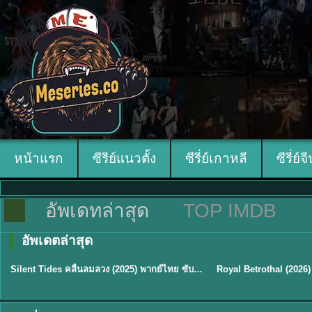
หน้าแรก
ซีรีย์แนวตั้ง
ซีรี่ย์เกาหลี
ซีรี่ย์จ
อัพเดทล่าสุด
TOP IMDB
อัพเดตล่าสุด
พากย์ไทย
ซับไทย
Silent Tides คลื่นลมลวง (2025) พากย์ไทย ซับไทย EP.1-31
★
9.5
★
9
TH EP. 16