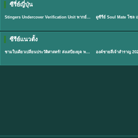
ซีรี่ย์ญี่ปุ่น
พากย์ไทย
พากย์ไทย
EP.11
Stingers Undercover Verification Unit พากย์ไทย EP1-11 HD ฟรี
★
8
TH EP. 1
TH 
ซีรีย์แนวตั้ง
พากย์ไทย
พากย์ไทย
EP.1
ชามใบเดียวเปลี่ยนประวัติศาสตร์! ส่งเสบียงยุค พากย์ไทย