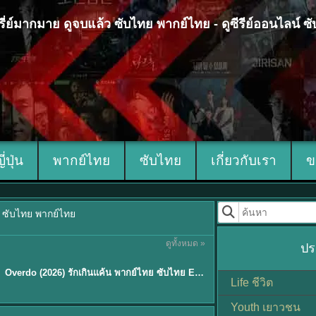
 ซีรี่ย์มากมาย ดูจบแล้ว ซับไทย พากย์ไทย - ดูซีรีย์ออนไลน์ 
ญี่ปุ่น
พากย์ไทย
ซับไทย
เกี่ยวกับเรา
ข
้ว ซับไทย พากย์ไทย
ดูทั้งหมด »
ปร
ซับไทย
Overdo (2026) รักเกินแค้น พากย์ไทย ซับไทย EP1-33 (จบ)
Life ชีวิต
Youth เยาวชน
Sub EP. 8 | TH EP. 8