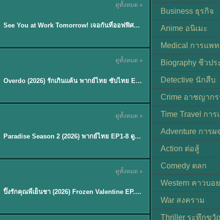
ดูทั้งหมด »
ซับไทย | พากย์ไทย
Business ธุรกิจ
EP.8
See You at Work Tomorrow! เจอกันที่ออฟฟิศพรุ่งนี้นะ พากย์ไทย
★
9
Anime อนิเมะ
Medical การแพทย
ดูทั้งหมด »
Biography ชีวประ
ซับไทย
Detective นักสืบ
Overdo (2026) รักเกินแค้น พากย์ไทย ซับไทย EP1-33 (จบ)
Crime อาชญากร
TH EP. 8
Time Travel การ
ดูทั้งหมด »
พากย์ไทย
Adventure การผ
EP.8
Paradise Season 2 (2026) พากย์ไทย EP1-8 ดูซีรี่ย์ฝรั่ง HD ครบทุกตอน
Action ต่อสู้
Comedy ตลก
ดูทั้งหมด »
พากย์ไทย
Western คาวบอย
ปิ๊งรักคุณพี่เย็นชา (2026) Frozen Valentine EP.1-10 (จบ)
★
8
War สงคราม
Thriller ระทึกขวั
TH EP. 6