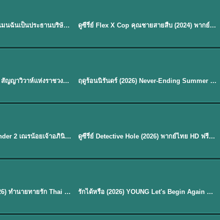
ซับไทย | พากย์ไทย
EP.16
My Bias, My Boss เมื่อเมนฉันเป็นประธานบริษัท (2026) พากย์ไทย ซับไทย EP.1-12
ดูซีรี่ย์ Flex X Cop คุณชายสายสืบ (2024) พากย์ไทย-ซับไทย EP.1-16 (จบ)
★
8
พากย์ไทย
Royal Betrothal (2026) สัญญาวิวาห์แห่งราชวงศ์ พากย์ไทย ซับไทย EP1-32
ฤดูร้อนนิรันดร์ (2026) Never-Ending Summer พากย์ไทย EP.1-29
★
8.8
EP. 7
TH EP. 9
พากย์ไทย
EP.7
EP.9
Avatar The Last Airbender 2 เณรน้อยเจ้าอภินิหาร พากย์ไทย
ดูซีรี่ย์ Detective Hole (2026) พากย์ไทย HD ฟรี อัปเดตล่าสุด Netflix
พากย์ไทย
ดูซีรีย์ Magic Move (2026) ทำนายทายรัก Thai EP.1-10 HD
รักได้หรือ (2026) YOUNG Let's Begin Again พากย์ไทย EP.1-19
EP. 8
TH EP. 6