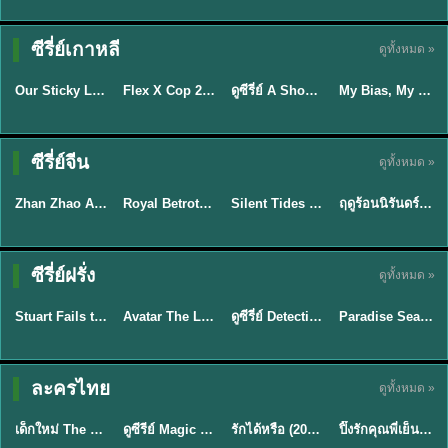
TH EP. 16
ซีรี่ย์เกาหลี
ดูทั้งหมด »
ซับไทย
ซับไทย
พากย์ไทย
ซับไทย
EP.16
Our Sticky Love รักติดหนึบ (2026) พากย์ไทย ซับไทย EP.1-12
Flex X Cop 2 คุณชายสายสืบ ซีซั่น 2 (2026) พากย์ไทย ซับไทย EP.1-14
ดูซีรี่ย์ A Shop for Killers 2 ร้านลับนักฆ่า ซีซัน 2 (2026) ซับไทย-พากย์ไทย
My Bias, My Boss เมื่อเมนฉันเป็นประธานบริษัท (2026) พากย์ไทย ซับไทย EP.1-12
★
6
★
8
★
8
ซีรี่ย์จีน
ดูทั้งหมด »
พากย์ไทย
ซับไทย
พากย์ไทย
พากย์ไทย
Zhan Zhao Adventures จั่นเจาตะลุยยุทธภพ (2026) พากย์ไทย ซับไทย EP.1-37 (จบ)
Royal Betrothal (2026) สัญญาวิวาห์แห่งราชวงศ์ พากย์ไทย ซับไทย EP1-32
Silent Tides คลื่นลมลวง (2025) พากย์ไทย ซับไทย EP.1-31
ฤดูร้อนนิรันดร์ (2026) Never-Ending Summer พากย์ไทย EP.1-29
★
5
★
9
★
9.5
★
8.8
TH EP. 7
TH EP. 9
TH EP. 8
ซีรี่ย์ฝรั่ง
ดูทั้งหมด »
พากย์ไทย
พากย์ไทย
พากย์ไทย
พากย์ไทย
EP.7
EP.9
EP.8
Stuart Fails to Save the Universe สจ๊วตล่มแผนกู้จักรวาล (2026) พากย์ไทย ซับไทย EP.1-10
Avatar The Last Airbender 2 เณรน้อยเจ้าอภินิหาร พากย์ไทย
ดูซีรี่ย์ Detective Hole (2026) พากย์ไทย HD ฟรี อัปเดตล่าสุด Netflix
Paradise Season 2 (2026) พากย์ไทย EP1-8 ดูซีรี่ย์ฝรั่ง HD ครบทุกตอน
★
9.3
★
7.8
TH EP. 6
ละครไทย
ดูทั้งหมด »
พากย์ไทย
Thai
พากย์ไทย
พากย์ไทย
EP.6
เด็กใหม่ The Reset 2026 EP1-6 พากย์ไทย ดูซีรี่ย์ Netflix ล่าสุด HD
ดูซีรีย์ Magic Move (2026) ทำนายทายรัก Thai EP.1-10 HD
รักได้หรือ (2026) YOUNG Let's Begin Again พากย์ไทย EP.1-19
ปิ๊งรักคุณพี่เย็นชา (2026) Frozen Valentine EP.1-10 (จบ)
★
8
★
8