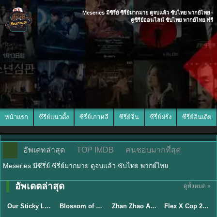
Meseries มีซีรี่ย์ ซีรี่ย์มากมาย ดูจบแล้ว ซับไทย พากย์ไทย -
ดูซีรีย์ออนไลน์ ซับไทย พากย์ไทย ฟรี
หน้าแรก
ซีรีย์แนวตั้ง
ซีรี่ย์เกาหลี
ซีรี่ย์จีน
ซีรี่ย์ฝรั่ง
ซีรี่ย์อินเดีย
อัพเดทล่าสุด
TOP IMDB
คนชอบมากที่สุด
Meseries มีซีรี่ย์ ซีรี่ย์มากมาย ดูจบแล้ว ซับไทย พากย์ไทย
อัพเดตล่าสุด
ดูทั้งหมด »
ซับไทย
ซับไทย
พากย์ไทย
ซับไทย
Our Sticky Love รักติดหนึบ (2026) พากย์ไทย ซับไทย EP.1-12
Blossom of Power (2026) บุหงาซ่อนคม พากย์ไทย ซับไทย EP1-36
Zhan Zhao Adventures จั่นเจาตะลุยยุทธภพ (2026) พากย์ไทย ซับไทย EP.1-37 (จบ)
Flex X Cop 2 คุณชายสายสืบ ซีซั่น 2 (2026) พากย์ไทย ซับไทย EP.1-14
★
6
★
5
★
8