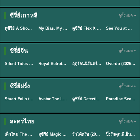
Sub EP. 16 | TH
Sub EP. 8 | TH
TH EP. 16
EP. 16
EP. 8
ซับไทย | พากย์
ซับไทย | พากย์
ซีรี่ย์เกาหลี
ดูทั้งหมด »
พากย์ไทย
ซับไทย
ไทย
ไทย
EP.16
EP.16
EP.8
ดูซีรี่ย์ A Shop for Killers 2 ร้านลับนักฆ่า ซีซัน 2 (2026) ซับไทย-พากย์ไทย
My Bias, My Boss เมื่อเมนฉันเป็นประธานบริษัท (2026) พากย์ไทย ซับไทย EP.1-12
ดูซีรี่ย์ Flex X Cop คุณชายสายสืบ (2024) พากย์ไทย-ซับไทย EP.1-16 (จบ)
See You at Work Tomorrow! เจอกันที่ออฟฟิศพรุ่งนี้นะ พากย์ไทย
★
8
★
8
★
9
ซีรี่ย์จีน
ดูทั้งหมด »
พากย์ไทย
ซับไทย
พากย์ไทย
ซับไทย
Silent Tides คลื่นลมลวง (2025) พากย์ไทย ซับไทย EP.1-31
Royal Betrothal (2026) สัญญาวิวาห์แห่งราชวงศ์ พากย์ไทย ซับไทย EP1-32
ฤดูร้อนนิรันดร์ (2026) Never-Ending Summer พากย์ไทย EP.1-29
Overdo (2026) รักเกินแค้น พากย์ไทย ซับไทย EP1-33 (จบ)
★
9.5
★
9
★
8.8
TH EP. 2
TH EP. 7
TH EP. 9
TH EP. 8
ซีรี่ย์ฝรั่ง
ดูทั้งหมด »
พากย์ไทย
พากย์ไทย
พากย์ไทย
พากย์ไทย
EP.2
EP.7
EP.9
EP.8
Stuart Fails to Save the Universe (2026) สจ๊วตล่มแผนกู้จักรวาล พากย์ไทย EP1-10
Avatar The Last Airbender 2 เณรน้อยเจ้าอภินิหาร พากย์ไทย
ดูซีรี่ย์ Detective Hole (2026) พากย์ไทย HD ฟรี อัปเดตล่าสุด Netflix
Paradise Season 2 (2026) พากย์ไทย EP1-8 ดูซีรี่ย์ฝรั่ง HD ครบทุกตอน
★
8.8
★
7.8
TH EP. 6
ละครไทย
ดูทั้งหมด »
พากย์ไทย
Thai
พากย์ไทย
พากย์ไทย
EP.6
เด็กใหม่ The Reset 2026 EP1-6 พากย์ไทย ดูซีรี่ย์ Netflix ล่าสุด HD
ดูซีรีย์ Magic Move (2026) ทำนายทายรัก Thai EP.1-10 HD
รักได้หรือ (2026) YOUNG Let's Begin Again พากย์ไทย EP.1-19
ปิ๊งรักคุณพี่เย็นชา (2026) Frozen Valentine EP.1-10 (จบ)
★
8
★
8