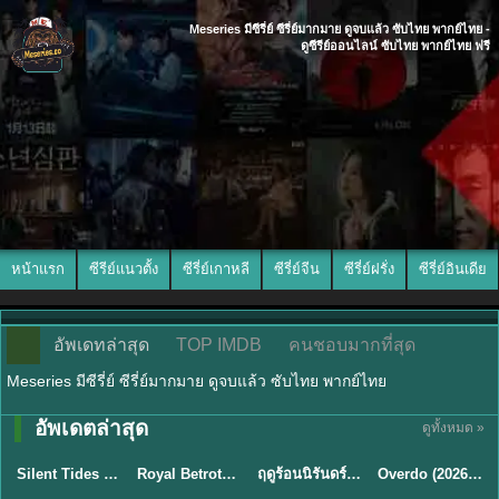
Meseries มีซีรี่ย์ ซีรี่ย์มากมาย ดูจบแล้ว ซับไทย พากย์ไทย -
ดูซีรีย์ออนไลน์ ซับไทย พากย์ไทย ฟรี
หน้าแรก
ซีรีย์แนวตั้ง
ซีรี่ย์เกาหลี
ซีรี่ย์จีน
ซีรี่ย์ฝรั่ง
ซีรี่ย์อินเดีย
อัพเดทล่าสุด
TOP IMDB
คนชอบมากที่สุด
Meseries มีซีรี่ย์ ซีรี่ย์มากมาย ดูจบแล้ว ซับไทย พากย์ไทย
อัพเดตล่าสุด
ดูทั้งหมด »
พากย์ไทย
ซับไทย
พากย์ไทย
ซับไทย
Silent Tides คลื่นลมลวง (2025) พากย์ไทย ซับไทย EP.1-31
Royal Betrothal (2026) สัญญาวิวาห์แห่งราชวงศ์ พากย์ไทย ซับไทย EP1-32
ฤดูร้อนนิรันดร์ (2026) Never-Ending Summer พากย์ไทย EP.1-29
Overdo (2026) รักเกินแค้น พากย์ไทย ซับไทย EP1-33 (จบ)
★
9.5
★
9
★
8.8