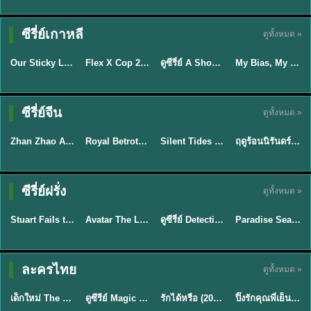
TH EP. 16
ซีรี่ย์เกาหลี
ดูทั้งหมด »
ซับไทย
ซับไทย
พากย์ไทย
ซับไทย
EP.16
Our Sticky Love รักติดหนึบ (2026) พากย์ไทย ซับไทย EP.1-12
Flex X Cop 2 คุณชายสายสืบ ซีซั่น 2 (2026) พากย์ไทย ซับไทย EP.1-14
ดูซีรี่ย์ A Shop for Killers 2 ร้านลับนักฆ่า ซีซัน 2 (2026) ซับไทย-พากย์ไทย
My Bias, My Boss เมื่อเมนฉันเป็นประธานบริษัท (2026) พากย์ไทย ซับไทย EP.1-12
★
6
★
8
★
8
ซีรี่ย์จีน
ดูทั้งหมด »
พากย์ไทย
ซับไทย
พากย์ไทย
พากย์ไทย
Zhan Zhao Adventures จั่นเจาตะลุยยุทธภพ (2026) พากย์ไทย ซับไทย EP.1-37 (จบ)
Royal Betrothal (2026) สัญญาวิวาห์แห่งราชวงศ์ พากย์ไทย ซับไทย EP1-32
Silent Tides คลื่นลมลวง (2025) พากย์ไทย ซับไทย EP.1-31
ฤดูร้อนนิรันดร์ (2026) Never-Ending Summer พากย์ไทย EP.1-29
★
5
★
9
★
9.5
★
8.8
TH EP. 7
TH EP. 9
TH EP. 8
ซีรี่ย์ฝรั่ง
ดูทั้งหมด »
พากย์ไทย
พากย์ไทย
พากย์ไทย
พากย์ไทย
EP.7
EP.9
EP.8
Stuart Fails to Save the Universe สจ๊วตล่มแผนกู้จักรวาล (2026) พากย์ไทย ซับไทย EP.1-10
Avatar The Last Airbender 2 เณรน้อยเจ้าอภินิหาร พากย์ไทย
ดูซีรี่ย์ Detective Hole (2026) พากย์ไทย HD ฟรี อัปเดตล่าสุด Netflix
Paradise Season 2 (2026) พากย์ไทย EP1-8 ดูซีรี่ย์ฝรั่ง HD ครบทุกตอน
★
9.3
★
7.8
TH EP. 6
ละครไทย
ดูทั้งหมด »
พากย์ไทย
Thai
พากย์ไทย
พากย์ไทย
EP.6
เด็กใหม่ The Reset 2026 EP1-6 พากย์ไทย ดูซีรี่ย์ Netflix ล่าสุด HD
ดูซีรีย์ Magic Move (2026) ทำนายทายรัก Thai EP.1-10 HD
รักได้หรือ (2026) YOUNG Let's Begin Again พากย์ไทย EP.1-19
ปิ๊งรักคุณพี่เย็นชา (2026) Frozen Valentine EP.1-10 (จบ)
★
8
★
8