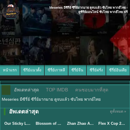
Meseries มีซีรี่ย์ ซีรี่ย์มากมาย ดูจบแล้ว ซับไทย พากย์ไทย -
ดูซีรีย์ออนไลน์ ซับไทย พากย์ไทย ฟรี
หน้าแรก
ซีรีย์แนวตั้ง
ซีรี่ย์เกาหลี
ซีรี่ย์จีน
ซีรี่ย์ฝรั่ง
ซีรี่ย์อินเดีย
อัพเดทล่าสุด
TOP IMDB
คนชอบมากที่สุด
Meseries มีซีรี่ย์ ซีรี่ย์มากมาย ดูจบแล้ว ซับไทย พากย์ไทย
อัพเดตล่าสุด
ดูทั้งหมด »
ซับไทย
ซับไทย
พากย์ไทย
ซับไทย
Our Sticky Love รักติดหนึบ (2026) พากย์ไทย ซับไทย EP.1-12
Blossom of Power (2026) บุหงาซ่อนคม พากย์ไทย ซับไทย EP1-36
Zhan Zhao Adventures จั่นเจาตะลุยยุทธภพ (2026) พากย์ไทย ซับไทย EP.1-37 (จบ)
Flex X Cop 2 คุณชายสายสืบ ซีซั่น 2 (2026) พากย์ไทย ซับไทย EP.1-14
★
6
★
5
★
8