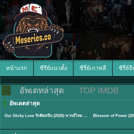
หน้าแรก
ซีรีย์แนวตั้ง
ซีรี่ย์เกาหลี
ซีรี่ย์จ
อัพเดทล่าสุด
TOP IMDB
อัพเดตล่าสุด
ซับไทย
ซับไทย
Our Sticky Love รักติดหนึบ (2026) พากย์ไทย ซับไทย EP.1-12
★
6