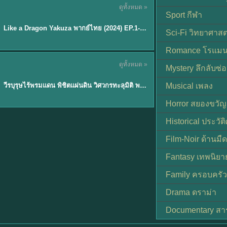
ดูทั้งหมด »
พากย์ไทย
Sport กีฬา
EP.6
Like a Dragon Yakuza พากย์ไทย (2024) EP.1-6 (จบ)
★
7
Sci-Fi วิทยาศาสต
Romance โรแมน
TH EP. 1
ดูทั้งหมด »
Mystery ลึกลับซ่อ
พากย์ไทย
EP.1
วีรบุรุษไร้พรมแดน พิชิตแผ่นดิน วิศวกรทะลุมิติ พลิกแผ่นดิน
Musical เพลง
Horror สยองขวัญ
Historical ประวัต
Film-Noir ด้านม
Fantasy เทพนิยา
Family ครอบครัว
Drama ดราม่า
Documentary สา