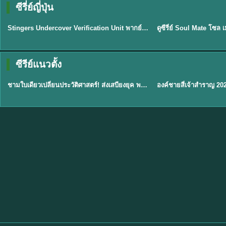
ซีรี่ย์ญี่ปุ่น
พากย์ไทย
พากย์ไทย
EP.11
Stingers Undercover Verification Unit พากย์ไทย EP1-11 HD ฟรี
★
8
TH EP. 1
TH 
ซีรีย์แนวตั้ง
พากย์ไทย
พากย์ไทย
EP.1
ชามใบเดียวเปลี่ยนประวัติศาสตร์! ส่งเสบียงยุค พากย์ไทย