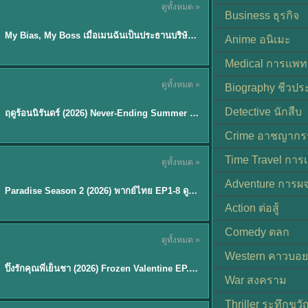
ดูทั้งหมด »
ซับไทย
Business ธุรกิจ
My Bias, My Boss เมื่อเมนฉันเป็นประธานบริษัท (2026) พากย์ไทย ซับไทย EP.1-12
Anime อนิเมะ
Medical การแพทย
ดูทั้งหมด »
Biography ชีวประ
พากย์ไทย
Detective นักสืบ
ฤดูร้อนนิรันดร์ (2026) Never-Ending Summer พากย์ไทย EP.1-29
★
8.8
Crime อาชญากร
TH EP. 8
Time Travel การ
ดูทั้งหมด »
พากย์ไทย
Adventure การผ
EP.8
Paradise Season 2 (2026) พากย์ไทย EP1-8 ดูซีรี่ย์ฝรั่ง HD ครบทุกตอน
Action ต่อสู้
Comedy ตลก
ดูทั้งหมด »
พากย์ไทย
Western คาวบอย
ปิ๊งรักคุณพี่เย็นชา (2026) Frozen Valentine EP.1-10 (จบ)
★
8
War สงคราม
Thriller ระทึกขวั
TH EP. 6