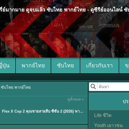
 ซีรี่ย์มากมาย ดูจบแล้ว ซับไทย พากย์ไทย - ดูซีรีย์ออนไลน์ 
ญี่ปุ่น
พากย์ไทย
ซับไทย
เกี่ยวกับเรา
ข
้ว ซับไทย พากย์ไทย
ดูทั้งหมด »
ปร
ซับไทย
Flex X Cop 2 คุณชายสายสืบ ซีซั่น 2 (2026) พากย์ไทย ซับไทย EP.1-14
★
8
Life ชีวิต
Youth เยาวชน