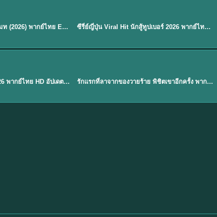
พากย์ไทย
EP.8
EP.6
ดูซีรี่ย์ Soul Mate โซล เมท (2026) พากย์ไทย EP.1-8 (จบ)
ซีรี่ย์ญี่ปุ่น Viral Hit นักสู้ทูปเบอร์ 2026 พากย์ไทย EP.1-6
★
7.9
EP. 1
TH EP. 1
พากย์ไทย
EP.1
EP.1
องค์ชายสี่เจ้าสำราญ 2026 พากย์ไทย HD อัปเดตล่าสุด ดูออนไลน์
รักแรกที่ลาจากของวายร้าย พิชิตเขาอีกครั้ง พากย์ไทย