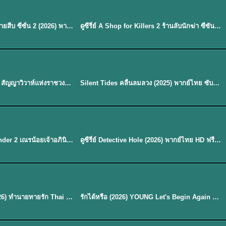
พากย์ไทย
EP.16
Flex X Cop 2 คุณชายสายสืบ ซีซั่น 2 (2026) พากย์ไทย ซับไทย EP.1-14
ดูซีรี่ย์ A Shop for Killers 2 ร้านลับนักฆ่า ซีซัน 2 (2026) ซับไทย-พากย์ไทย
★
8
พากย์ไทย
Royal Betrothal (2026) สัญญาวิวาห์แห่งราชวงศ์ พากย์ไทย ซับไทย EP1-32
Silent Tides คลื่นลมลวง (2025) พากย์ไทย ซับไทย EP.1-31
★
9.5
EP. 7
TH EP. 9
พากย์ไทย
EP.7
EP.9
Avatar The Last Airbender 2 เณรน้อยเจ้าอภินิหาร พากย์ไทย
ดูซีรี่ย์ Detective Hole (2026) พากย์ไทย HD ฟรี อัปเดตล่าสุด Netflix
พากย์ไทย
ดูซีรีย์ Magic Move (2026) ทำนายทายรัก Thai EP.1-10 HD
รักได้หรือ (2026) YOUNG Let's Begin Again พากย์ไทย EP.1-19
EP. 8
TH EP. 6