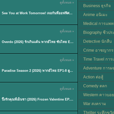
ดูทั้งหมด »
ซับไทย | พากย์ไทย
Business ธุรกิจ
EP.8
See You at Work Tomorrow! เจอกันที่ออฟฟิศพรุ่งนี้นะ พากย์ไทย
★
9
Anime อนิเมะ
Medical การแพทย
ดูทั้งหมด »
Biography ชีวประ
ซับไทย
Detective นักสืบ
Overdo (2026) รักเกินแค้น พากย์ไทย ซับไทย EP1-33 (จบ)
Crime อาชญากร
TH EP. 8
Time Travel การ
ดูทั้งหมด »
พากย์ไทย
Adventure การผ
EP.8
Paradise Season 2 (2026) พากย์ไทย EP1-8 ดูซีรี่ย์ฝรั่ง HD ครบทุกตอน
Action ต่อสู้
Comedy ตลก
ดูทั้งหมด »
พากย์ไทย
Western คาวบอย
ปิ๊งรักคุณพี่เย็นชา (2026) Frozen Valentine EP.1-10 (จบ)
★
8
War สงคราม
Thriller ระทึกขวั
TH EP. 6