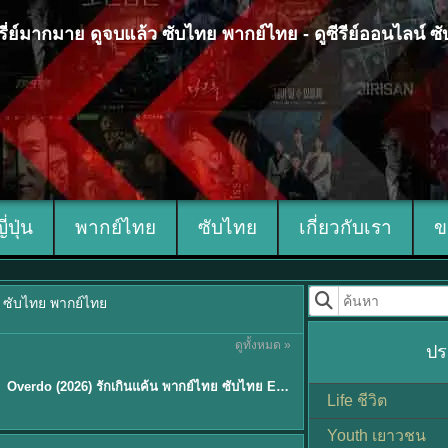
 ซีรี่ย์มากมาย ดูจบแล้ว ซับไทย พากย์ไทย - ดูซีรีย์ออนไลน์ 
ญี่ปุ่น
พากย์ไทย
ซับไทย
เกี่ยวกับเรา
ข
้ว ซับไทย พากย์ไทย
ดูทั้งหมด »
ปร
ซับไทย
Overdo (2026) รักเกินแค้น พากย์ไทย ซับไทย EP1-33 (จบ)
Life ชีวิต
Youth เยาวชน
Sub EP. 8 | TH EP. 8