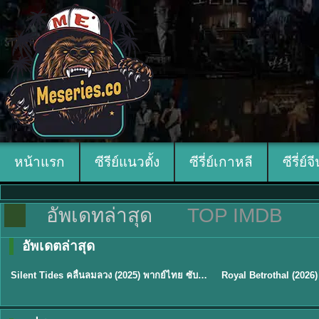
หน้าแรก
ซีรีย์แนวตั้ง
ซีรี่ย์เกาหลี
ซีรี่ย์จ
อัพเดทล่าสุด
TOP IMDB
อัพเดตล่าสุด
พากย์ไทย
ซับไทย
Silent Tides คลื่นลมลวง (2025) พากย์ไทย ซับไทย EP.1-31
★
9.5
★
9
TH EP. 16