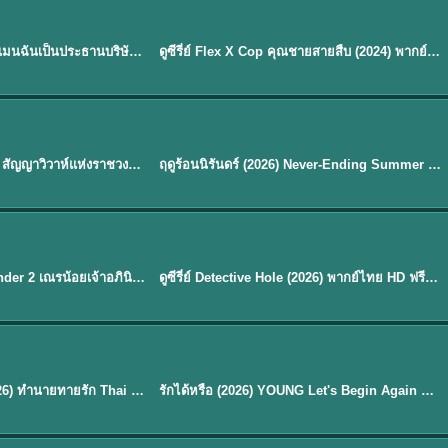
ซับไทย | พากย์ไทย
EP.16
My Bias, My Boss เมื่อเมนฉันเป็นประธานบริษัท (2026) พากย์ไทย ซับไทย EP.1-12
ดูซีรี่ย์ Flex X Cop คุณชายสายสืบ (2024) พากย์ไทย-ซับไทย EP.1-16 (จบ)
★
8
พากย์ไทย
Royal Betrothal (2026) สัญญาวิวาห์แห่งราชวงศ์ พากย์ไทย ซับไทย EP1-32
ฤดูร้อนนิรันดร์ (2026) Never-Ending Summer พากย์ไทย EP.1-29
★
8.8
EP. 7
TH EP. 9
พากย์ไทย
EP.7
EP.9
Avatar The Last Airbender 2 เณรน้อยเจ้าอภินิหาร พากย์ไทย
ดูซีรี่ย์ Detective Hole (2026) พากย์ไทย HD ฟรี อัปเดตล่าสุด Netflix
พากย์ไทย
ดูซีรีย์ Magic Move (2026) ทำนายทายรัก Thai EP.1-10 HD
รักได้หรือ (2026) YOUNG Let's Begin Again พากย์ไทย EP.1-19
EP. 8
TH EP. 6