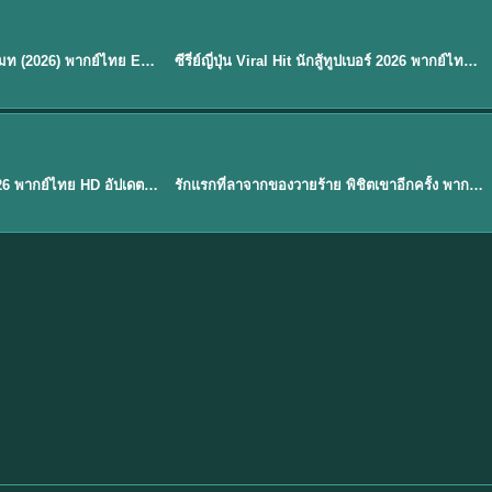
พากย์ไทย
EP.8
EP.6
ดูซีรี่ย์ Soul Mate โซล เมท (2026) พากย์ไทย EP.1-8 (จบ)
ซีรี่ย์ญี่ปุ่น Viral Hit นักสู้ทูปเบอร์ 2026 พากย์ไทย EP.1-6
★
7.9
EP. 1
TH EP. 1
พากย์ไทย
EP.1
EP.1
องค์ชายสี่เจ้าสำราญ 2026 พากย์ไทย HD อัปเดตล่าสุด ดูออนไลน์
รักแรกที่ลาจากของวายร้าย พิชิตเขาอีกครั้ง พากย์ไทย