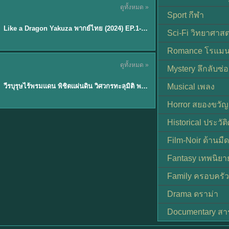
ดูทั้งหมด »
พากย์ไทย
Sport กีฬา
EP.6
Like a Dragon Yakuza พากย์ไทย (2024) EP.1-6 (จบ)
★
7
Sci-Fi วิทยาศาสต
Romance โรแมน
TH EP. 1
ดูทั้งหมด »
Mystery ลึกลับซ่อ
พากย์ไทย
EP.1
วีรบุรุษไร้พรมแดน พิชิตแผ่นดิน วิศวกรทะลุมิติ พลิกแผ่นดิน
Musical เพลง
Horror สยองขวัญ
Historical ประวัต
Film-Noir ด้านม
Fantasy เทพนิยา
Family ครอบครัว
Drama ดราม่า
Documentary สา