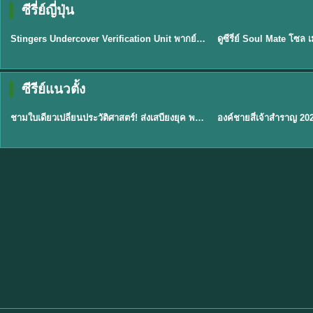
ซีรี่ย์ญี่ปุ่น
พากย์ไทย
พากย์ไทย
EP.11
Stingers Undercover Verification Unit พากย์ไทย EP1-11 HD ฟรี
★
8
TH EP. 1
TH 
ซีรีย์แนวตั้ง
พากย์ไทย
พากย์ไทย
EP.1
ชามใบเดียวเปลี่ยนประวัติศาสตร์! ส่งเสบียงยุค พากย์ไทย