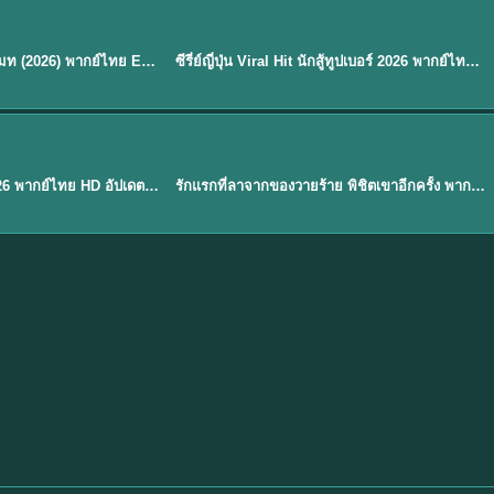
พากย์ไทย
EP.8
EP.6
ดูซีรี่ย์ Soul Mate โซล เมท (2026) พากย์ไทย EP.1-8 (จบ)
ซีรี่ย์ญี่ปุ่น Viral Hit นักสู้ทูปเบอร์ 2026 พากย์ไทย EP.1-6
★
7.9
EP. 1
TH EP. 1
พากย์ไทย
EP.1
EP.1
องค์ชายสี่เจ้าสำราญ 2026 พากย์ไทย HD อัปเดตล่าสุด ดูออนไลน์
รักแรกที่ลาจากของวายร้าย พิชิตเขาอีกครั้ง พากย์ไทย