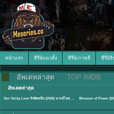
หน้าแรก
ซีรีย์แนวตั้ง
ซีรี่ย์เกาหลี
ซีรี่ย์จ
อัพเดทล่าสุด
TOP IMDB
อัพเดตล่าสุด
ซับไทย
ซับไทย
Our Sticky Love รักติดหนึบ (2026) พากย์ไทย ซับไทย EP.1-12
★
6