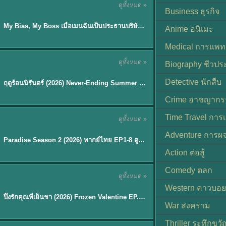
ดูทั้งหมด »
ซับไทย
Business ธุรกิจ
My Bias, My Boss เมื่อเมนฉันเป็นประธานบริษัท (2026) พากย์ไทย ซับไทย EP.1-12
Anime อนิเมะ
Medical การแพทย
ดูทั้งหมด »
Biography ชีวประ
พากย์ไทย
Detective นักสืบ
ฤดูร้อนนิรันดร์ (2026) Never-Ending Summer พากย์ไทย EP.1-29
★
8.8
Crime อาชญากร
TH EP. 8
Time Travel การ
ดูทั้งหมด »
พากย์ไทย
Adventure การผ
EP.8
Paradise Season 2 (2026) พากย์ไทย EP1-8 ดูซีรี่ย์ฝรั่ง HD ครบทุกตอน
Action ต่อสู้
Comedy ตลก
ดูทั้งหมด »
พากย์ไทย
Western คาวบอย
ปิ๊งรักคุณพี่เย็นชา (2026) Frozen Valentine EP.1-10 (จบ)
★
8
War สงคราม
Thriller ระทึกขวั
TH EP. 6