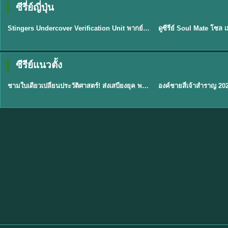
ซีรี่ย์ญี่ปุ่น
พากย์ไทย
พากย์ไทย
EP.11
Stingers Undercover Verification Unit พากย์ไทย EP1-11 HD ฟรี
★
8
TH EP. 1
TH 
ซีรีย์แนวตั้ง
พากย์ไทย
พากย์ไทย
EP.1
ชามใบเดียวเปลี่ยนประวัติศาสตร์! ส่งเสบียงยุค พากย์ไทย