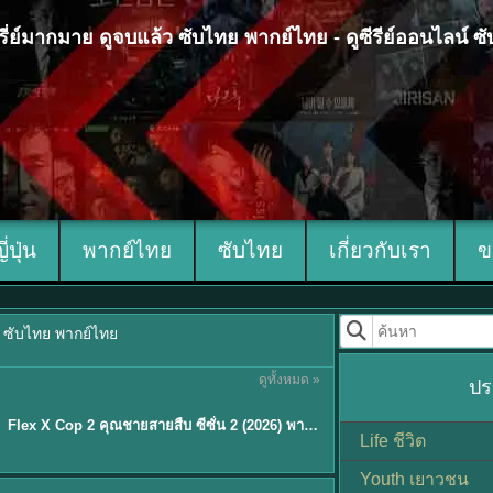
 ซีรี่ย์มากมาย ดูจบแล้ว ซับไทย พากย์ไทย - ดูซีรีย์ออนไลน์ 
ญี่ปุ่น
พากย์ไทย
ซับไทย
เกี่ยวกับเรา
ข
้ว ซับไทย พากย์ไทย
ดูทั้งหมด »
ปร
ซับไทย
Flex X Cop 2 คุณชายสายสืบ ซีซั่น 2 (2026) พากย์ไทย ซับไทย EP.1-14
★
8
Life ชีวิต
Youth เยาวชน