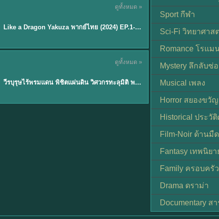
ดูทั้งหมด »
พากย์ไทย
Sport กีฬา
EP.6
Like a Dragon Yakuza พากย์ไทย (2024) EP.1-6 (จบ)
★
7
Sci-Fi วิทยาศาสต
Romance โรแมน
TH EP. 1
ดูทั้งหมด »
Mystery ลึกลับซ่อ
พากย์ไทย
EP.1
วีรบุรุษไร้พรมแดน พิชิตแผ่นดิน วิศวกรทะลุมิติ พลิกแผ่นดิน
Musical เพลง
Horror สยองขวัญ
Historical ประวัต
Film-Noir ด้านม
Fantasy เทพนิยา
Family ครอบครัว
Drama ดราม่า
Documentary สา