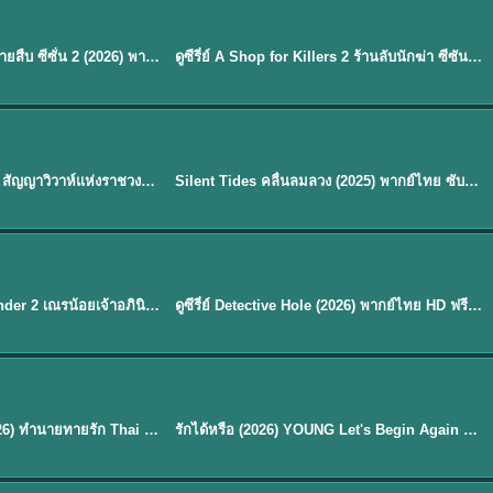
พากย์ไทย
EP.16
Flex X Cop 2 คุณชายสายสืบ ซีซั่น 2 (2026) พากย์ไทย ซับไทย EP.1-14
ดูซีรี่ย์ A Shop for Killers 2 ร้านลับนักฆ่า ซีซัน 2 (2026) ซับไทย-พากย์ไทย
★
8
พากย์ไทย
Royal Betrothal (2026) สัญญาวิวาห์แห่งราชวงศ์ พากย์ไทย ซับไทย EP1-32
Silent Tides คลื่นลมลวง (2025) พากย์ไทย ซับไทย EP.1-31
★
9.5
EP. 7
TH EP. 9
พากย์ไทย
EP.7
EP.9
Avatar The Last Airbender 2 เณรน้อยเจ้าอภินิหาร พากย์ไทย
ดูซีรี่ย์ Detective Hole (2026) พากย์ไทย HD ฟรี อัปเดตล่าสุด Netflix
พากย์ไทย
ดูซีรีย์ Magic Move (2026) ทำนายทายรัก Thai EP.1-10 HD
รักได้หรือ (2026) YOUNG Let's Begin Again พากย์ไทย EP.1-19
EP. 8
TH EP. 6