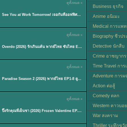
ดูทั้งหมด »
ซับไทย | พากย์ไทย
Business ธุรกิจ
EP.8
See You at Work Tomorrow! เจอกันที่ออฟฟิศพรุ่งนี้นะ พากย์ไทย
★
9
Anime อนิเมะ
Medical การแพทย
ดูทั้งหมด »
Biography ชีวประ
ซับไทย
Detective นักสืบ
Overdo (2026) รักเกินแค้น พากย์ไทย ซับไทย EP1-33 (จบ)
Crime อาชญากร
TH EP. 8
Time Travel การ
ดูทั้งหมด »
พากย์ไทย
Adventure การผ
EP.8
Paradise Season 2 (2026) พากย์ไทย EP1-8 ดูซีรี่ย์ฝรั่ง HD ครบทุกตอน
Action ต่อสู้
Comedy ตลก
ดูทั้งหมด »
พากย์ไทย
Western คาวบอย
ปิ๊งรักคุณพี่เย็นชา (2026) Frozen Valentine EP.1-10 (จบ)
★
8
War สงคราม
Thriller ระทึกขวั
TH EP. 6