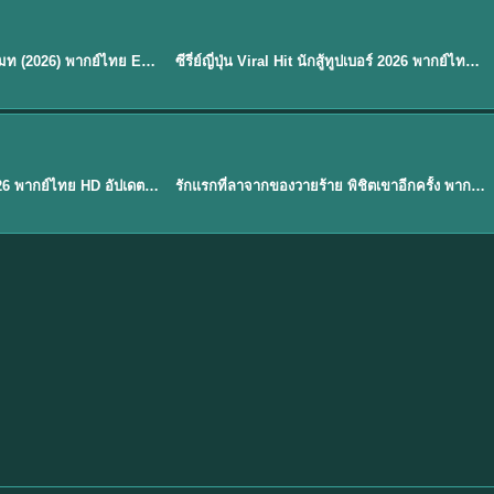
พากย์ไทย
EP.8
EP.6
ดูซีรี่ย์ Soul Mate โซล เมท (2026) พากย์ไทย EP.1-8 (จบ)
ซีรี่ย์ญี่ปุ่น Viral Hit นักสู้ทูปเบอร์ 2026 พากย์ไทย EP.1-6
★
7.9
EP. 1
TH EP. 1
พากย์ไทย
EP.1
EP.1
องค์ชายสี่เจ้าสำราญ 2026 พากย์ไทย HD อัปเดตล่าสุด ดูออนไลน์
รักแรกที่ลาจากของวายร้าย พิชิตเขาอีกครั้ง พากย์ไทย