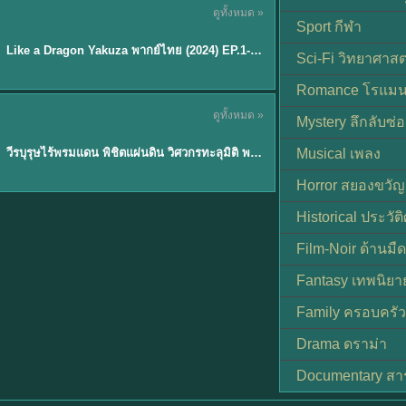
ดูทั้งหมด »
พากย์ไทย
Sport กีฬา
EP.6
Like a Dragon Yakuza พากย์ไทย (2024) EP.1-6 (จบ)
★
7
Sci-Fi วิทยาศาสต
Romance โรแมน
TH EP. 1
ดูทั้งหมด »
Mystery ลึกลับซ่อ
พากย์ไทย
EP.1
วีรบุรุษไร้พรมแดน พิชิตแผ่นดิน วิศวกรทะลุมิติ พลิกแผ่นดิน
Musical เพลง
Horror สยองขวัญ
Historical ประวัต
Film-Noir ด้านม
Fantasy เทพนิยา
Family ครอบครัว
Drama ดราม่า
Documentary สา