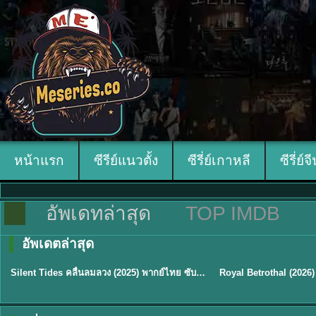
หน้าแรก
ซีรีย์แนวตั้ง
ซีรี่ย์เกาหลี
ซีรี่ย์จ
อัพเดทล่าสุด
TOP IMDB
อัพเดตล่าสุด
พากย์ไทย
ซับไทย
Silent Tides คลื่นลมลวง (2025) พากย์ไทย ซับไทย EP.1-31
★
9.5
★
9
TH EP. 16