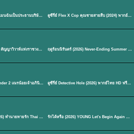
ซับไทย | พากย์ไทย
EP.16
My Bias, My Boss เมื่อเมนฉันเป็นประธานบริษัท (2026) พากย์ไทย ซับไทย EP.1-12
ดูซีรี่ย์ Flex X Cop คุณชายสายสืบ (2024) พากย์ไทย-ซับไทย EP.1-16 (จบ)
★
8
พากย์ไทย
Royal Betrothal (2026) สัญญาวิวาห์แห่งราชวงศ์ พากย์ไทย ซับไทย EP1-32
ฤดูร้อนนิรันดร์ (2026) Never-Ending Summer พากย์ไทย EP.1-29
★
8.8
EP. 7
TH EP. 9
พากย์ไทย
EP.7
EP.9
Avatar The Last Airbender 2 เณรน้อยเจ้าอภินิหาร พากย์ไทย
ดูซีรี่ย์ Detective Hole (2026) พากย์ไทย HD ฟรี อัปเดตล่าสุด Netflix
พากย์ไทย
ดูซีรีย์ Magic Move (2026) ทำนายทายรัก Thai EP.1-10 HD
รักได้หรือ (2026) YOUNG Let's Begin Again พากย์ไทย EP.1-19
EP. 8
TH EP. 6