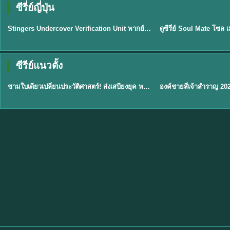
ซีรี่ย์ญี่ปุ่น
พากย์ไทย
พากย์ไทย
EP.11
Stingers Undercover Verification Unit พากย์ไทย EP1-11 HD ฟรี
★
8
TH EP. 1
TH 
ซีรีย์แนวตั้ง
พากย์ไทย
พากย์ไทย
EP.1
ชามใบเดียวเปลี่ยนประวัติศาสตร์! ส่งเสบียงยุค พากย์ไทย