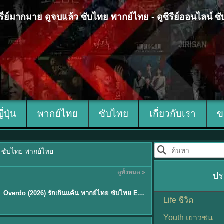
 ซีรี่ย์มากมาย ดูจบแล้ว ซับไทย พากย์ไทย - ดูซีรีย์ออนไลน์ 
ญี่ปุ่น
พากย์ไทย
ซับไทย
เกี่ยวกับเรา
ข
้ว ซับไทย พากย์ไทย
ดูทั้งหมด »
ปร
ซับไทย
Overdo (2026) รักเกินแค้น พากย์ไทย ซับไทย EP1-33 (จบ)
Life ชีวิต
Youth เยาวชน
Sub EP. 8 | TH EP. 8