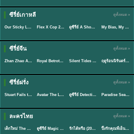
TH EP. 16
ซีรี่ย์เกาหลี
ดูทั้งหมด »
ซับไทย
ซับไทย
พากย์ไทย
ซับไทย
EP.16
Our Sticky Love รักติดหนึบ (2026) พากย์ไทย ซับไทย EP.1-12
Flex X Cop 2 คุณชายสายสืบ ซีซั่น 2 (2026) พากย์ไทย ซับไทย EP.1-14
ดูซีรี่ย์ A Shop for Killers 2 ร้านลับนักฆ่า ซีซัน 2 (2026) ซับไทย-พากย์ไทย
My Bias, My Boss เมื่อเมนฉันเป็นประธานบริษัท (2026) พากย์ไทย ซับไทย EP.1-12
★
6
★
8
★
8
ซีรี่ย์จีน
ดูทั้งหมด »
พากย์ไทย
ซับไทย
พากย์ไทย
พากย์ไทย
Zhan Zhao Adventures จั่นเจาตะลุยยุทธภพ (2026) พากย์ไทย ซับไทย EP.1-37 (จบ)
Royal Betrothal (2026) สัญญาวิวาห์แห่งราชวงศ์ พากย์ไทย ซับไทย EP1-32
Silent Tides คลื่นลมลวง (2025) พากย์ไทย ซับไทย EP.1-31
ฤดูร้อนนิรันดร์ (2026) Never-Ending Summer พากย์ไทย EP.1-29
★
5
★
9
★
9.5
★
8.8
TH EP. 7
TH EP. 9
TH EP. 8
ซีรี่ย์ฝรั่ง
ดูทั้งหมด »
พากย์ไทย
พากย์ไทย
พากย์ไทย
พากย์ไทย
EP.7
EP.9
EP.8
Stuart Fails to Save the Universe สจ๊วตล่มแผนกู้จักรวาล (2026) พากย์ไทย ซับไทย EP.1-10
Avatar The Last Airbender 2 เณรน้อยเจ้าอภินิหาร พากย์ไทย
ดูซีรี่ย์ Detective Hole (2026) พากย์ไทย HD ฟรี อัปเดตล่าสุด Netflix
Paradise Season 2 (2026) พากย์ไทย EP1-8 ดูซีรี่ย์ฝรั่ง HD ครบทุกตอน
★
9.3
★
7.8
TH EP. 6
ละครไทย
ดูทั้งหมด »
พากย์ไทย
Thai
พากย์ไทย
พากย์ไทย
EP.6
เด็กใหม่ The Reset 2026 EP1-6 พากย์ไทย ดูซีรี่ย์ Netflix ล่าสุด HD
ดูซีรีย์ Magic Move (2026) ทำนายทายรัก Thai EP.1-10 HD
รักได้หรือ (2026) YOUNG Let's Begin Again พากย์ไทย EP.1-19
ปิ๊งรักคุณพี่เย็นชา (2026) Frozen Valentine EP.1-10 (จบ)
★
8
★
8