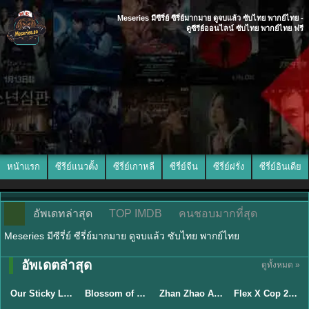
Meseries มีซีรี่ย์ ซีรี่ย์มากมาย ดูจบแล้ว ซับไทย พากย์ไทย -
ดูซีรีย์ออนไลน์ ซับไทย พากย์ไทย ฟรี
หน้าแรก
ซีรีย์แนวตั้ง
ซีรี่ย์เกาหลี
ซีรี่ย์จีน
ซีรี่ย์ฝรั่ง
ซีรี่ย์อินเดีย
อัพเดทล่าสุด
TOP IMDB
คนชอบมากที่สุด
Meseries มีซีรี่ย์ ซีรี่ย์มากมาย ดูจบแล้ว ซับไทย พากย์ไทย
อัพเดตล่าสุด
ดูทั้งหมด »
ซับไทย
ซับไทย
พากย์ไทย
ซับไทย
Our Sticky Love รักติดหนึบ (2026) พากย์ไทย ซับไทย EP.1-12
Blossom of Power (2026) บุหงาซ่อนคม พากย์ไทย ซับไทย EP1-36
Zhan Zhao Adventures จั่นเจาตะลุยยุทธภพ (2026) พากย์ไทย ซับไทย EP.1-37 (จบ)
Flex X Cop 2 คุณชายสายสืบ ซีซั่น 2 (2026) พากย์ไทย ซับไทย EP.1-14
★
6
★
5
★
8