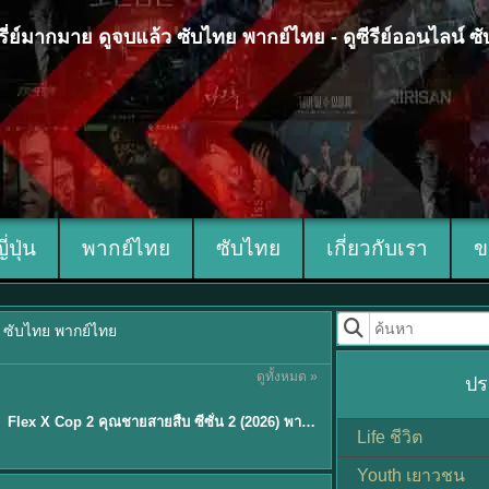
 ซีรี่ย์มากมาย ดูจบแล้ว ซับไทย พากย์ไทย - ดูซีรีย์ออนไลน์ 
ญี่ปุ่น
พากย์ไทย
ซับไทย
เกี่ยวกับเรา
ข
้ว ซับไทย พากย์ไทย
ดูทั้งหมด »
ปร
ซับไทย
Flex X Cop 2 คุณชายสายสืบ ซีซั่น 2 (2026) พากย์ไทย ซับไทย EP.1-14
★
8
Life ชีวิต
Youth เยาวชน