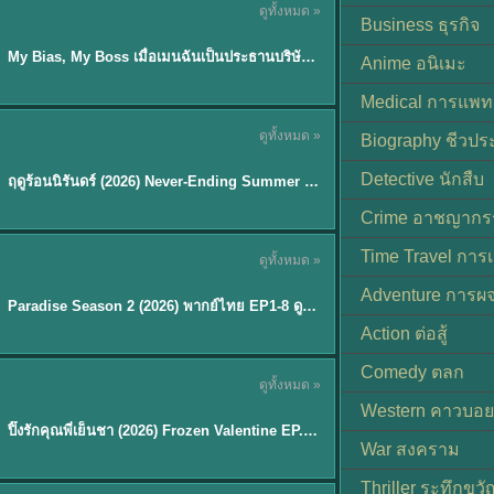
ดูทั้งหมด »
ซับไทย
Business ธุรกิจ
My Bias, My Boss เมื่อเมนฉันเป็นประธานบริษัท (2026) พากย์ไทย ซับไทย EP.1-12
Anime อนิเมะ
Medical การแพทย
ดูทั้งหมด »
Biography ชีวประ
พากย์ไทย
Detective นักสืบ
ฤดูร้อนนิรันดร์ (2026) Never-Ending Summer พากย์ไทย EP.1-29
★
8.8
Crime อาชญากร
TH EP. 8
Time Travel การ
ดูทั้งหมด »
พากย์ไทย
Adventure การผ
EP.8
Paradise Season 2 (2026) พากย์ไทย EP1-8 ดูซีรี่ย์ฝรั่ง HD ครบทุกตอน
Action ต่อสู้
Comedy ตลก
ดูทั้งหมด »
พากย์ไทย
Western คาวบอย
ปิ๊งรักคุณพี่เย็นชา (2026) Frozen Valentine EP.1-10 (จบ)
★
8
War สงคราม
Thriller ระทึกขวั
TH EP. 6