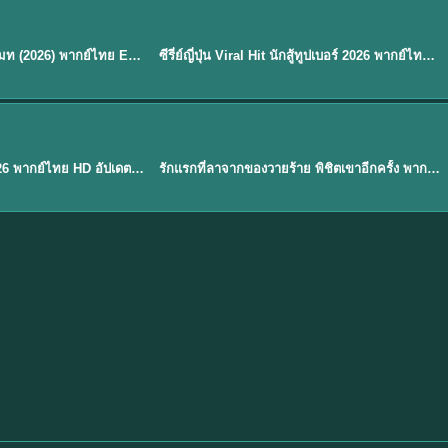
พากย์ไทย
EP.8
EP.6
ดูซีรี่ย์ Soul Mate โซล เมท (2026) พากย์ไทย EP.1-8 (จบ)
ซีรี่ย์ญี่ปุ่น Viral Hit นักสู้ทูปเบอร์ 2026 พากย์ไทย EP.1-6
★
7.9
EP. 1
TH EP. 1
พากย์ไทย
EP.1
EP.1
องค์ชายสี่เจ้าสำราญ 2026 พากย์ไทย HD อัปเดตล่าสุด ดูออนไลน์
รักแรกที่ลาจากของวายร้าย พิชิตเขาอีกครั้ง พากย์ไทย