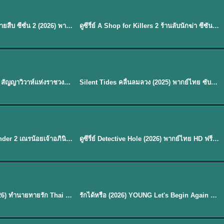
พากย์ไทย
EP.16
Flex X Cop 2 คุณชายสายสืบ ซีซั่น 2 (2026) พากย์ไทย ซับไทย EP.1-14
ดูซีรี่ย์ A Shop for Killers 2 ร้านลับนักฆ่า ซีซัน 2 (2026) ซับไทย-พากย์ไทย
★
8
พากย์ไทย
Royal Betrothal (2026) สัญญาวิวาห์แห่งราชวงศ์ พากย์ไทย ซับไทย EP1-32
Silent Tides คลื่นลมลวง (2025) พากย์ไทย ซับไทย EP.1-31
★
9.5
EP. 7
TH EP. 9
พากย์ไทย
EP.7
EP.9
Avatar The Last Airbender 2 เณรน้อยเจ้าอภินิหาร พากย์ไทย
ดูซีรี่ย์ Detective Hole (2026) พากย์ไทย HD ฟรี อัปเดตล่าสุด Netflix
พากย์ไทย
ดูซีรีย์ Magic Move (2026) ทำนายทายรัก Thai EP.1-10 HD
รักได้หรือ (2026) YOUNG Let's Begin Again พากย์ไทย EP.1-19
EP. 8
TH EP. 6