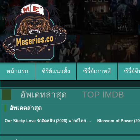
หน้าแรก
ซีรีย์แนวตั้ง
ซีรี่ย์เกาหลี
ซีรี่ย์จ
อัพเดทล่าสุด
TOP IMDB
อัพเดตล่าสุด
ซับไทย
ซับไทย
Our Sticky Love รักติดหนึบ (2026) พากย์ไทย ซับไทย EP.1-12
★
6