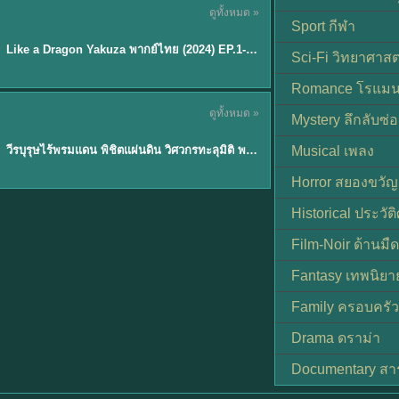
ดูทั้งหมด »
พากย์ไทย
Sport กีฬา
EP.6
Like a Dragon Yakuza พากย์ไทย (2024) EP.1-6 (จบ)
★
7
Sci-Fi วิทยาศาสต
Romance โรแมน
TH EP. 1
ดูทั้งหมด »
Mystery ลึกลับซ่อ
พากย์ไทย
EP.1
วีรบุรุษไร้พรมแดน พิชิตแผ่นดิน วิศวกรทะลุมิติ พลิกแผ่นดิน
Musical เพลง
Horror สยองขวัญ
Historical ประวัต
Film-Noir ด้านม
Fantasy เทพนิยา
Family ครอบครัว
Drama ดราม่า
Documentary สา