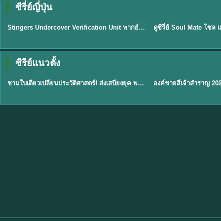
ซีรี่ย์ญี่ปุ่น
พากย์ไทย
พากย์ไทย
EP.11
Stingers Undercover Verification Unit พากย์ไทย EP1-11 HD ฟรี
★
8
TH EP. 1
TH 
ซีรีย์แนวตั้ง
พากย์ไทย
พากย์ไทย
EP.1
ชามใบเดียวเปลี่ยนประวัติศาสตร์! ส่งเสบียงยุค พากย์ไทย