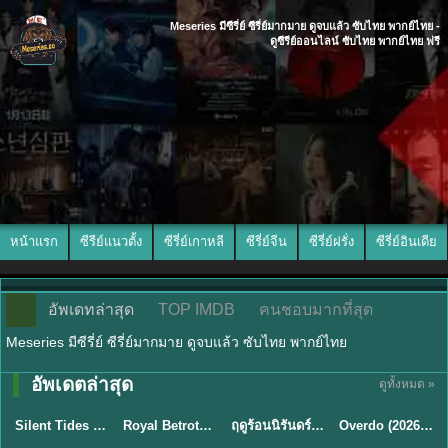
Meseries มีซีรี่ย์ ซีรี่ย์มากมาย ดูจบแล้ว ซับไทย พากย์ไทย -
ดูซีรีย์ออนไลน์ ซับไทย พากย์ไทย ฟรี
หน้าแรก
ซีรีย์แนวตั้ง
ซีรี่ย์เกาหลี
ซีรี่ย์จีน
ซีรี่ย์ฝรั่ง
ซีรี่ย์อินเดีย
อัพเดทล่าสุด
TOP IMDB
คนชอบมากที่สุด
Meseries มีซีรี่ย์ ซีรี่ย์มากมาย ดูจบแล้ว ซับไทย พากย์ไทย
อัพเดตล่าสุด
ดูทั้งหมด »
พากย์ไทย
ซับไทย
พากย์ไทย
ซับไทย
Silent Tides คลื่นลมลวง (2025) พากย์ไทย ซับไทย EP.1-31
Royal Betrothal (2026) สัญญาวิวาห์แห่งราชวงศ์ พากย์ไทย ซับไทย EP1-32
ฤดูร้อนนิรันดร์ (2026) Never-Ending Summer พากย์ไทย EP.1-29
Overdo (2026) รักเกินแค้น พากย์ไทย ซับไทย EP1-33 (จบ)
★
9.5
★
9
★
8.8