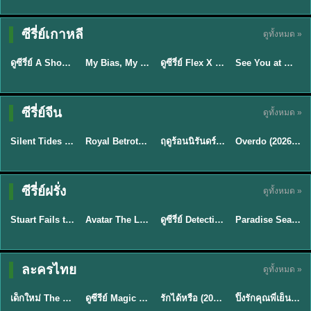
Sub EP. 16 | TH
Sub EP. 8 | TH
TH EP. 16
EP. 16
EP. 8
ซับไทย | พากย์
ซับไทย | พากย์
ซีรี่ย์เกาหลี
ดูทั้งหมด »
พากย์ไทย
ซับไทย
ไทย
ไทย
EP.16
EP.16
EP.8
ดูซีรี่ย์ A Shop for Killers 2 ร้านลับนักฆ่า ซีซัน 2 (2026) ซับไทย-พากย์ไทย
My Bias, My Boss เมื่อเมนฉันเป็นประธานบริษัท (2026) พากย์ไทย ซับไทย EP.1-12
ดูซีรี่ย์ Flex X Cop คุณชายสายสืบ (2024) พากย์ไทย-ซับไทย EP.1-16 (จบ)
See You at Work Tomorrow! เจอกันที่ออฟฟิศพรุ่งนี้นะ พากย์ไทย
★
8
★
8
★
9
ซีรี่ย์จีน
ดูทั้งหมด »
พากย์ไทย
ซับไทย
พากย์ไทย
ซับไทย
Silent Tides คลื่นลมลวง (2025) พากย์ไทย ซับไทย EP.1-31
Royal Betrothal (2026) สัญญาวิวาห์แห่งราชวงศ์ พากย์ไทย ซับไทย EP1-32
ฤดูร้อนนิรันดร์ (2026) Never-Ending Summer พากย์ไทย EP.1-29
Overdo (2026) รักเกินแค้น พากย์ไทย ซับไทย EP1-33 (จบ)
★
9.5
★
9
★
8.8
TH EP. 2
TH EP. 7
TH EP. 9
TH EP. 8
ซีรี่ย์ฝรั่ง
ดูทั้งหมด »
พากย์ไทย
พากย์ไทย
พากย์ไทย
พากย์ไทย
EP.2
EP.7
EP.9
EP.8
Stuart Fails to Save the Universe (2026) สจ๊วตล่มแผนกู้จักรวาล พากย์ไทย EP1-10
Avatar The Last Airbender 2 เณรน้อยเจ้าอภินิหาร พากย์ไทย
ดูซีรี่ย์ Detective Hole (2026) พากย์ไทย HD ฟรี อัปเดตล่าสุด Netflix
Paradise Season 2 (2026) พากย์ไทย EP1-8 ดูซีรี่ย์ฝรั่ง HD ครบทุกตอน
★
8.8
★
7.8
TH EP. 6
ละครไทย
ดูทั้งหมด »
พากย์ไทย
Thai
พากย์ไทย
พากย์ไทย
EP.6
เด็กใหม่ The Reset 2026 EP1-6 พากย์ไทย ดูซีรี่ย์ Netflix ล่าสุด HD
ดูซีรีย์ Magic Move (2026) ทำนายทายรัก Thai EP.1-10 HD
รักได้หรือ (2026) YOUNG Let's Begin Again พากย์ไทย EP.1-19
ปิ๊งรักคุณพี่เย็นชา (2026) Frozen Valentine EP.1-10 (จบ)
★
8
★
8