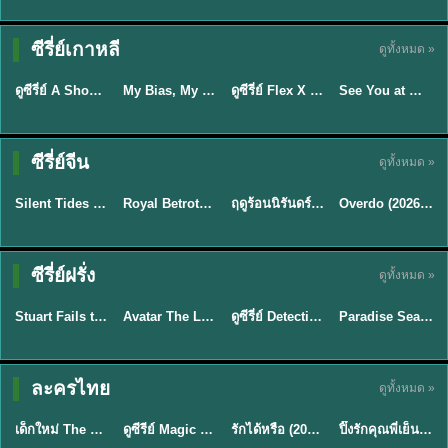
Sub EP. 16 | TH
Sub EP. 8 | TH
TH EP. 16
EP. 16
EP. 8
ซับไทย | พากย์
ซับไทย | พากย์
ซีรี่ย์เกาหลี
ดูทั้งหมด »
พากย์ไทย
ซับไทย
ไทย
ไทย
EP.16
EP.16
EP.8
ดูซีรี่ย์ A Shop for Killers 2 ร้านลับนักฆ่า ซีซัน 2 (2026) ซับไทย-พากย์ไทย
My Bias, My Boss เมื่อเมนฉันเป็นประธานบริษัท (2026) พากย์ไทย ซับไทย EP.1-12
ดูซีรี่ย์ Flex X Cop คุณชายสายสืบ (2024) พากย์ไทย-ซับไทย EP.1-16 (จบ)
See You at Work Tomorrow! เจอกันที่ออฟฟิศพรุ่งนี้นะ พากย์ไทย
★
8
★
8
★
9
ซีรี่ย์จีน
ดูทั้งหมด »
พากย์ไทย
ซับไทย
พากย์ไทย
ซับไทย
Silent Tides คลื่นลมลวง (2025) พากย์ไทย ซับไทย EP.1-31
Royal Betrothal (2026) สัญญาวิวาห์แห่งราชวงศ์ พากย์ไทย ซับไทย EP1-32
ฤดูร้อนนิรันดร์ (2026) Never-Ending Summer พากย์ไทย EP.1-29
Overdo (2026) รักเกินแค้น พากย์ไทย ซับไทย EP1-33 (จบ)
★
9.5
★
9
★
8.8
TH EP. 2
TH EP. 7
TH EP. 9
TH EP. 8
ซีรี่ย์ฝรั่ง
ดูทั้งหมด »
พากย์ไทย
พากย์ไทย
พากย์ไทย
พากย์ไทย
EP.2
EP.7
EP.9
EP.8
Stuart Fails to Save the Universe (2026) สจ๊วตล่มแผนกู้จักรวาล พากย์ไทย EP1-10
Avatar The Last Airbender 2 เณรน้อยเจ้าอภินิหาร พากย์ไทย
ดูซีรี่ย์ Detective Hole (2026) พากย์ไทย HD ฟรี อัปเดตล่าสุด Netflix
Paradise Season 2 (2026) พากย์ไทย EP1-8 ดูซีรี่ย์ฝรั่ง HD ครบทุกตอน
★
8.8
★
7.8
TH EP. 6
ละครไทย
ดูทั้งหมด »
พากย์ไทย
Thai
พากย์ไทย
พากย์ไทย
EP.6
เด็กใหม่ The Reset 2026 EP1-6 พากย์ไทย ดูซีรี่ย์ Netflix ล่าสุด HD
ดูซีรีย์ Magic Move (2026) ทำนายทายรัก Thai EP.1-10 HD
รักได้หรือ (2026) YOUNG Let's Begin Again พากย์ไทย EP.1-19
ปิ๊งรักคุณพี่เย็นชา (2026) Frozen Valentine EP.1-10 (จบ)
★
8
★
8