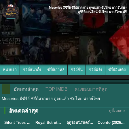
Meseries มีซีรี่ย์ ซีรี่ย์มากมาย ดูจบแล้ว ซับไทย พากย์ไทย -
ดูซีรีย์ออนไลน์ ซับไทย พากย์ไทย ฟรี
หน้าแรก
ซีรีย์แนวตั้ง
ซีรี่ย์เกาหลี
ซีรี่ย์จีน
ซีรี่ย์ฝรั่ง
ซีรี่ย์อินเดีย
อัพเดทล่าสุด
TOP IMDB
คนชอบมากที่สุด
Meseries มีซีรี่ย์ ซีรี่ย์มากมาย ดูจบแล้ว ซับไทย พากย์ไทย
อัพเดตล่าสุด
ดูทั้งหมด »
พากย์ไทย
ซับไทย
พากย์ไทย
ซับไทย
Silent Tides คลื่นลมลวง (2025) พากย์ไทย ซับไทย EP.1-31
Royal Betrothal (2026) สัญญาวิวาห์แห่งราชวงศ์ พากย์ไทย ซับไทย EP1-32
ฤดูร้อนนิรันดร์ (2026) Never-Ending Summer พากย์ไทย EP.1-29
Overdo (2026) รักเกินแค้น พากย์ไทย ซับไทย EP1-33 (จบ)
★
9.5
★
9
★
8.8