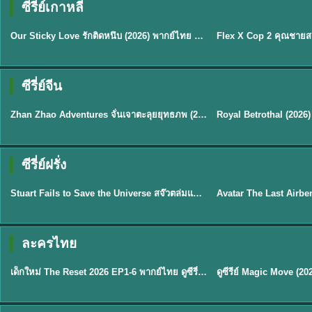
ซีรี่ย์เกาหลี
ซับไทย
ซับไทย
Our Sticky Love รักติดหนึบ (2026) พากย์ไทย ซับไทย EP.1-12
★
6
★
8
ซีรี่ย์จีน
พากย์ไทย
ซับไทย
Zhan Zhao Adventures จั่นเจาตะลุยยุทธภพ (2026) พากย์ไทย ซับไทย EP.1-37 (จบ)
★
5
★
9
TH 
ซีรี่ย์ฝรั่ง
พากย์ไทย
พากย์ไทย
Stuart Fails to Save the Universe สจ๊วตล่มแผนกู้จักรวาล (2026) พากย์ไทย ซับไทย EP.1-10
★
9.3
★
7.8
TH EP. 6
ละครไทย
พากย์ไทย
Thai
EP.6
เด็กใหม่ The Reset 2026 EP1-6 พากย์ไทย ดูซีรี่ย์ Netflix ล่าสุด HD
★
8
TH EP. 11
TH 