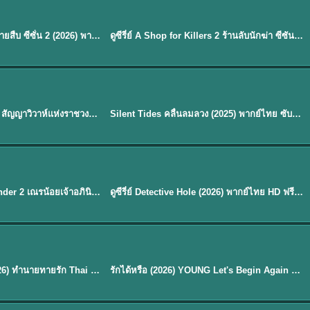
พากย์ไทย
EP.16
Flex X Cop 2 คุณชายสายสืบ ซีซั่น 2 (2026) พากย์ไทย ซับไทย EP.1-14
ดูซีรี่ย์ A Shop for Killers 2 ร้านลับนักฆ่า ซีซัน 2 (2026) ซับไทย-พากย์ไทย
★
8
พากย์ไทย
Royal Betrothal (2026) สัญญาวิวาห์แห่งราชวงศ์ พากย์ไทย ซับไทย EP1-32
Silent Tides คลื่นลมลวง (2025) พากย์ไทย ซับไทย EP.1-31
★
9.5
EP. 7
TH EP. 9
พากย์ไทย
EP.7
EP.9
Avatar The Last Airbender 2 เณรน้อยเจ้าอภินิหาร พากย์ไทย
ดูซีรี่ย์ Detective Hole (2026) พากย์ไทย HD ฟรี อัปเดตล่าสุด Netflix
พากย์ไทย
ดูซีรีย์ Magic Move (2026) ทำนายทายรัก Thai EP.1-10 HD
รักได้หรือ (2026) YOUNG Let's Begin Again พากย์ไทย EP.1-19
EP. 8
TH EP. 6