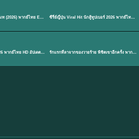
พากย์ไทย
EP.8
EP.6
ดูซีรี่ย์ Soul Mate โซล เมท (2026) พากย์ไทย EP.1-8 (จบ)
ซีรี่ย์ญี่ปุ่น Viral Hit นักสู้ทูปเบอร์ 2026 พากย์ไทย EP.1-6
★
7.9
EP. 1
TH EP. 1
พากย์ไทย
EP.1
EP.1
องค์ชายสี่เจ้าสำราญ 2026 พากย์ไทย HD อัปเดตล่าสุด ดูออนไลน์
รักแรกที่ลาจากของวายร้าย พิชิตเขาอีกครั้ง พากย์ไทย