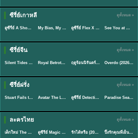
Sub EP. 16 | TH
Sub EP. 8 | TH
TH EP. 16
EP. 16
EP. 8
ซับไทย | พากย์
ซับไทย | พากย์
ซีรี่ย์เกาหลี
ดูทั้งหมด »
พากย์ไทย
ซับไทย
ไทย
ไทย
EP.16
EP.16
EP.8
ดูซีรี่ย์ A Shop for Killers 2 ร้านลับนักฆ่า ซีซัน 2 (2026) ซับไทย-พากย์ไทย
My Bias, My Boss เมื่อเมนฉันเป็นประธานบริษัท (2026) พากย์ไทย ซับไทย EP.1-12
ดูซีรี่ย์ Flex X Cop คุณชายสายสืบ (2024) พากย์ไทย-ซับไทย EP.1-16 (จบ)
See You at Work Tomorrow! เจอกันที่ออฟฟิศพรุ่งนี้นะ พากย์ไทย
★
8
★
8
★
9
ซีรี่ย์จีน
ดูทั้งหมด »
พากย์ไทย
ซับไทย
พากย์ไทย
ซับไทย
Silent Tides คลื่นลมลวง (2025) พากย์ไทย ซับไทย EP.1-31
Royal Betrothal (2026) สัญญาวิวาห์แห่งราชวงศ์ พากย์ไทย ซับไทย EP1-32
ฤดูร้อนนิรันดร์ (2026) Never-Ending Summer พากย์ไทย EP.1-29
Overdo (2026) รักเกินแค้น พากย์ไทย ซับไทย EP1-33 (จบ)
★
9.5
★
9
★
8.8
TH EP. 2
TH EP. 7
TH EP. 9
TH EP. 8
ซีรี่ย์ฝรั่ง
ดูทั้งหมด »
พากย์ไทย
พากย์ไทย
พากย์ไทย
พากย์ไทย
EP.2
EP.7
EP.9
EP.8
Stuart Fails to Save the Universe (2026) สจ๊วตล่มแผนกู้จักรวาล พากย์ไทย EP1-10
Avatar The Last Airbender 2 เณรน้อยเจ้าอภินิหาร พากย์ไทย
ดูซีรี่ย์ Detective Hole (2026) พากย์ไทย HD ฟรี อัปเดตล่าสุด Netflix
Paradise Season 2 (2026) พากย์ไทย EP1-8 ดูซีรี่ย์ฝรั่ง HD ครบทุกตอน
★
8.8
★
7.8
TH EP. 6
ละครไทย
ดูทั้งหมด »
พากย์ไทย
Thai
พากย์ไทย
พากย์ไทย
EP.6
เด็กใหม่ The Reset 2026 EP1-6 พากย์ไทย ดูซีรี่ย์ Netflix ล่าสุด HD
ดูซีรีย์ Magic Move (2026) ทำนายทายรัก Thai EP.1-10 HD
รักได้หรือ (2026) YOUNG Let's Begin Again พากย์ไทย EP.1-19
ปิ๊งรักคุณพี่เย็นชา (2026) Frozen Valentine EP.1-10 (จบ)
★
8
★
8