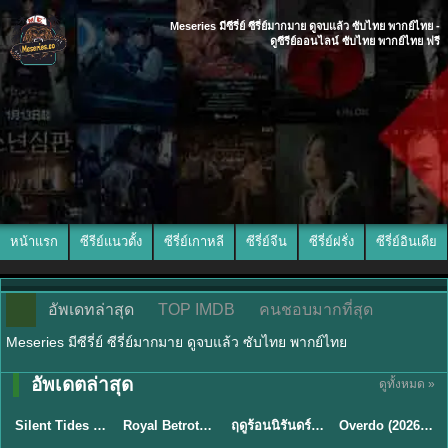
Meseries มีซีรี่ย์ ซีรี่ย์มากมาย ดูจบแล้ว ซับไทย พากย์ไทย -
ดูซีรีย์ออนไลน์ ซับไทย พากย์ไทย ฟรี
หน้าแรก
ซีรีย์แนวตั้ง
ซีรี่ย์เกาหลี
ซีรี่ย์จีน
ซีรี่ย์ฝรั่ง
ซีรี่ย์อินเดีย
อัพเดทล่าสุด
TOP IMDB
คนชอบมากที่สุด
Meseries มีซีรี่ย์ ซีรี่ย์มากมาย ดูจบแล้ว ซับไทย พากย์ไทย
อัพเดตล่าสุด
ดูทั้งหมด »
พากย์ไทย
ซับไทย
พากย์ไทย
ซับไทย
Silent Tides คลื่นลมลวง (2025) พากย์ไทย ซับไทย EP.1-31
Royal Betrothal (2026) สัญญาวิวาห์แห่งราชวงศ์ พากย์ไทย ซับไทย EP1-32
ฤดูร้อนนิรันดร์ (2026) Never-Ending Summer พากย์ไทย EP.1-29
Overdo (2026) รักเกินแค้น พากย์ไทย ซับไทย EP1-33 (จบ)
★
9.5
★
9
★
8.8