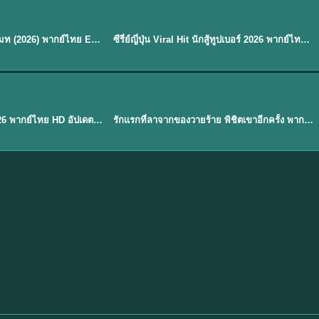
พากย์ไทย
EP.8
EP.6
ดูซีรี่ย์ Soul Mate โซล เมท (2026) พากย์ไทย EP.1-8 (จบ)
ซีรี่ย์ญี่ปุ่น Viral Hit นักสู้ทูปเบอร์ 2026 พากย์ไทย EP.1-6
★
7.9
EP. 1
TH EP. 1
พากย์ไทย
EP.1
EP.1
องค์ชายสี่เจ้าสำราญ 2026 พากย์ไทย HD อัปเดตล่าสุด ดูออนไลน์
รักแรกที่ลาจากของวายร้าย พิชิตเขาอีกครั้ง พากย์ไทย