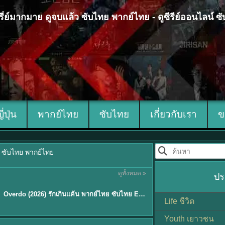
 ซีรี่ย์มากมาย ดูจบแล้ว ซับไทย พากย์ไทย - ดูซีรีย์ออนไลน์ 
ญี่ปุ่น
พากย์ไทย
ซับไทย
เกี่ยวกับเรา
ข
้ว ซับไทย พากย์ไทย
ดูทั้งหมด »
ปร
ซับไทย
Overdo (2026) รักเกินแค้น พากย์ไทย ซับไทย EP1-33 (จบ)
Life ชีวิต
Youth เยาวชน
Sub EP. 8 | TH EP. 8