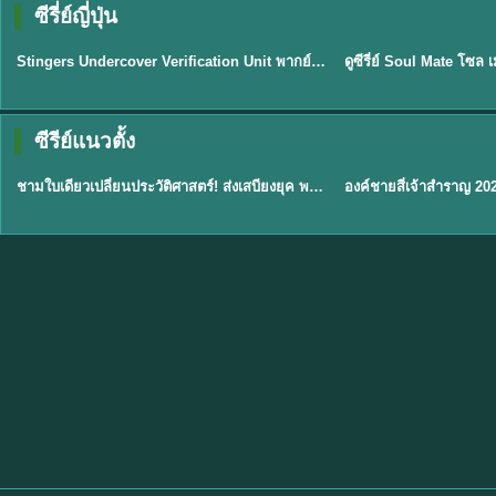
ซีรี่ย์ญี่ปุ่น
พากย์ไทย
พากย์ไทย
EP.11
Stingers Undercover Verification Unit พากย์ไทย EP1-11 HD ฟรี
★
8
TH EP. 1
TH 
ซีรีย์แนวตั้ง
พากย์ไทย
พากย์ไทย
EP.1
ชามใบเดียวเปลี่ยนประวัติศาสตร์! ส่งเสบียงยุค พากย์ไทย