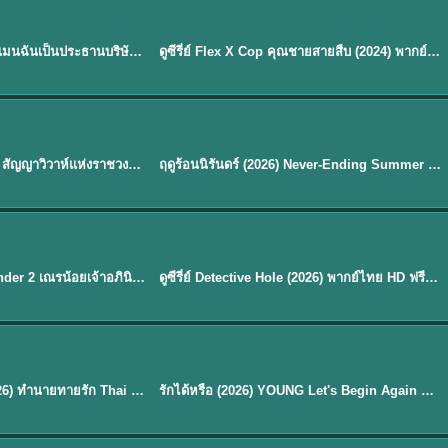
ซับไทย | พากย์ไทย
EP.16
My Bias, My Boss เมื่อเมนฉันเป็นประธานบริษัท (2026) พากย์ไทย ซับไทย EP.1-12
ดูซีรี่ย์ Flex X Cop คุณชายสายสืบ (2024) พากย์ไทย-ซับไทย EP.1-16 (จบ)
★
8
พากย์ไทย
Royal Betrothal (2026) สัญญาวิวาห์แห่งราชวงศ์ พากย์ไทย ซับไทย EP1-32
ฤดูร้อนนิรันดร์ (2026) Never-Ending Summer พากย์ไทย EP.1-29
★
8.8
EP. 7
TH EP. 9
พากย์ไทย
EP.7
EP.9
Avatar The Last Airbender 2 เณรน้อยเจ้าอภินิหาร พากย์ไทย
ดูซีรี่ย์ Detective Hole (2026) พากย์ไทย HD ฟรี อัปเดตล่าสุด Netflix
พากย์ไทย
ดูซีรีย์ Magic Move (2026) ทำนายทายรัก Thai EP.1-10 HD
รักได้หรือ (2026) YOUNG Let's Begin Again พากย์ไทย EP.1-19
EP. 8
TH EP. 6