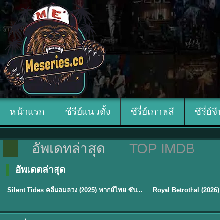
หน้าแรก
ซีรีย์แนวตั้ง
ซีรี่ย์เกาหลี
ซีรี่ย์จ
อัพเดทล่าสุด
TOP IMDB
อัพเดตล่าสุด
พากย์ไทย
ซับไทย
Silent Tides คลื่นลมลวง (2025) พากย์ไทย ซับไทย EP.1-31
★
9.5
★
9
TH EP. 16