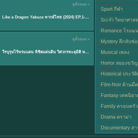
ดูทั้งหมด »
พากย์ไทย
Sport กีฬา
EP.6
Like a Dragon Yakuza พากย์ไทย (2024) EP.1-6 (จบ)
★
7
Sci-Fi วิทยาศาสต
Romance โรแมน
TH EP. 1
ดูทั้งหมด »
Mystery ลึกลับซ่อ
พากย์ไทย
EP.1
วีรบุรุษไร้พรมแดน พิชิตแผ่นดิน วิศวกรทะลุมิติ พลิกแผ่นดิน
Musical เพลง
Horror สยองขวัญ
Historical ประวัต
Film-Noir ด้านม
Fantasy เทพนิยา
Family ครอบครัว
Drama ดราม่า
Documentary สา