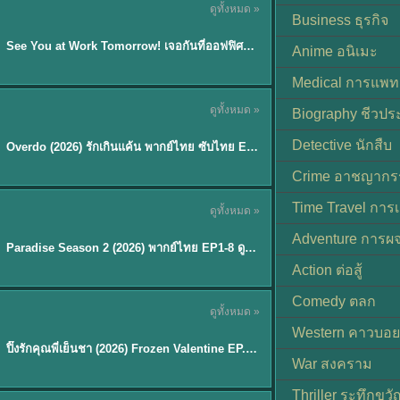
ดูทั้งหมด »
ซับไทย | พากย์ไทย
Business ธุรกิจ
EP.8
See You at Work Tomorrow! เจอกันที่ออฟฟิศพรุ่งนี้นะ พากย์ไทย
★
9
Anime อนิเมะ
Medical การแพทย
ดูทั้งหมด »
Biography ชีวประ
ซับไทย
Detective นักสืบ
Overdo (2026) รักเกินแค้น พากย์ไทย ซับไทย EP1-33 (จบ)
Crime อาชญากร
TH EP. 8
Time Travel การ
ดูทั้งหมด »
พากย์ไทย
Adventure การผ
EP.8
Paradise Season 2 (2026) พากย์ไทย EP1-8 ดูซีรี่ย์ฝรั่ง HD ครบทุกตอน
Action ต่อสู้
Comedy ตลก
ดูทั้งหมด »
พากย์ไทย
Western คาวบอย
ปิ๊งรักคุณพี่เย็นชา (2026) Frozen Valentine EP.1-10 (จบ)
★
8
War สงคราม
Thriller ระทึกขวั
TH EP. 6