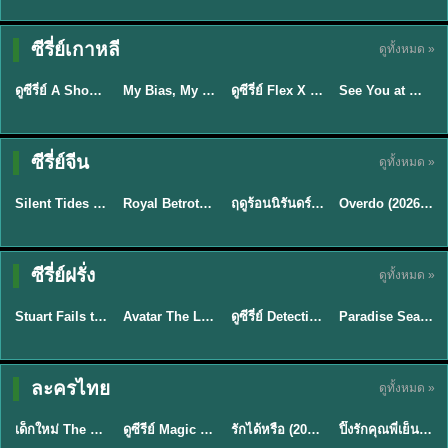
Sub EP. 16 | TH
Sub EP. 8 | TH
TH EP. 16
EP. 16
EP. 8
ซับไทย | พากย์
ซับไทย | พากย์
ซีรี่ย์เกาหลี
ดูทั้งหมด »
พากย์ไทย
ซับไทย
ไทย
ไทย
EP.16
EP.16
EP.8
ดูซีรี่ย์ A Shop for Killers 2 ร้านลับนักฆ่า ซีซัน 2 (2026) ซับไทย-พากย์ไทย
My Bias, My Boss เมื่อเมนฉันเป็นประธานบริษัท (2026) พากย์ไทย ซับไทย EP.1-12
ดูซีรี่ย์ Flex X Cop คุณชายสายสืบ (2024) พากย์ไทย-ซับไทย EP.1-16 (จบ)
See You at Work Tomorrow! เจอกันที่ออฟฟิศพรุ่งนี้นะ พากย์ไทย
★
8
★
8
★
9
ซีรี่ย์จีน
ดูทั้งหมด »
พากย์ไทย
ซับไทย
พากย์ไทย
ซับไทย
Silent Tides คลื่นลมลวง (2025) พากย์ไทย ซับไทย EP.1-31
Royal Betrothal (2026) สัญญาวิวาห์แห่งราชวงศ์ พากย์ไทย ซับไทย EP1-32
ฤดูร้อนนิรันดร์ (2026) Never-Ending Summer พากย์ไทย EP.1-29
Overdo (2026) รักเกินแค้น พากย์ไทย ซับไทย EP1-33 (จบ)
★
9.5
★
9
★
8.8
TH EP. 2
TH EP. 7
TH EP. 9
TH EP. 8
ซีรี่ย์ฝรั่ง
ดูทั้งหมด »
พากย์ไทย
พากย์ไทย
พากย์ไทย
พากย์ไทย
EP.2
EP.7
EP.9
EP.8
Stuart Fails to Save the Universe (2026) สจ๊วตล่มแผนกู้จักรวาล พากย์ไทย EP1-10
Avatar The Last Airbender 2 เณรน้อยเจ้าอภินิหาร พากย์ไทย
ดูซีรี่ย์ Detective Hole (2026) พากย์ไทย HD ฟรี อัปเดตล่าสุด Netflix
Paradise Season 2 (2026) พากย์ไทย EP1-8 ดูซีรี่ย์ฝรั่ง HD ครบทุกตอน
★
8.8
★
7.8
TH EP. 6
ละครไทย
ดูทั้งหมด »
พากย์ไทย
Thai
พากย์ไทย
พากย์ไทย
EP.6
เด็กใหม่ The Reset 2026 EP1-6 พากย์ไทย ดูซีรี่ย์ Netflix ล่าสุด HD
ดูซีรีย์ Magic Move (2026) ทำนายทายรัก Thai EP.1-10 HD
รักได้หรือ (2026) YOUNG Let's Begin Again พากย์ไทย EP.1-19
ปิ๊งรักคุณพี่เย็นชา (2026) Frozen Valentine EP.1-10 (จบ)
★
8
★
8