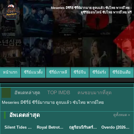
Meseries มีซีรี่ย์ ซีรี่ย์มากมาย ดูจบแล้ว ซับไทย พากย์ไทย -
ดูซีรีย์ออนไลน์ ซับไทย พากย์ไทย ฟรี
หน้าแรก
ซีรีย์แนวตั้ง
ซีรี่ย์เกาหลี
ซีรี่ย์จีน
ซีรี่ย์ฝรั่ง
ซีรี่ย์อินเดีย
อัพเดทล่าสุด
TOP IMDB
คนชอบมากที่สุด
Meseries มีซีรี่ย์ ซีรี่ย์มากมาย ดูจบแล้ว ซับไทย พากย์ไทย
อัพเดตล่าสุด
ดูทั้งหมด »
พากย์ไทย
ซับไทย
พากย์ไทย
ซับไทย
Silent Tides คลื่นลมลวง (2025) พากย์ไทย ซับไทย EP.1-31
Royal Betrothal (2026) สัญญาวิวาห์แห่งราชวงศ์ พากย์ไทย ซับไทย EP1-32
ฤดูร้อนนิรันดร์ (2026) Never-Ending Summer พากย์ไทย EP.1-29
Overdo (2026) รักเกินแค้น พากย์ไทย ซับไทย EP1-33 (จบ)
★
9.5
★
9
★
8.8