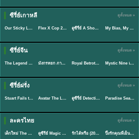
TH EP. 16
ซีรี่ย์เกาหลี
ดูทั้งหมด »
ซับไทย
ซับไทย
พากย์ไทย
ซับไทย
EP.16
Our Sticky Love รักติดหนึบ (2026) พากย์ไทย ซับไทย EP.1-12
Flex X Cop 2 คุณชายสายสืบ ซีซั่น 2 (2026) พากย์ไทย ซับไทย EP.1-14
ดูซีรี่ย์ A Shop for Killers 2 ร้านลับนักฆ่า ซีซัน 2 (2026) ซับไทย-พากย์ไทย
My Bias, My Boss เมื่อเมนฉันเป็นประธานบริษัท (2026) พากย์ไทย ซับไทย EP.1-12
★
6
★
8
★
8
พากย์ไทย/ซับ
ซีรี่ย์จีน
ดูทั้งหมด »
พากย์ไทย
พากย์ไทย
ซับไทย
ไทย
The Legend of ShenLi ปฐพีไร้พ่าย (2024) พากย์ไทย ซับไทย EP.1-39
มังกรหยก ภาคมารบูรพาและพิษประจิม Duel on Mount Hua พากย์ไทย
Royal Betrothal (2026) สัญญาวิวาห์แห่งราชวงศ์ พากย์ไทย ซับไทย EP1-32
Mystic Nine เก้าสกุล (2026) พากย์ไทย ซับไทย EP.1-30
★
8.5
★
8
★
9
★
9
TH EP. 7
TH EP. 9
TH EP. 8
ซีรี่ย์ฝรั่ง
ดูทั้งหมด »
พากย์ไทย
พากย์ไทย
พากย์ไทย
พากย์ไทย
EP.7
EP.9
EP.8
Stuart Fails to Save the Universe สจ๊วตล่มแผนกู้จักรวาล (2026) พากย์ไทย ซับไทย EP.1-10
Avatar The Last Airbender 2 เณรน้อยเจ้าอภินิหาร พากย์ไทย
ดูซีรี่ย์ Detective Hole (2026) พากย์ไทย HD ฟรี อัปเดตล่าสุด Netflix
Paradise Season 2 (2026) พากย์ไทย EP1-8 ดูซีรี่ย์ฝรั่ง HD ครบทุกตอน
★
9.3
★
7.8
TH EP. 6
ละครไทย
ดูทั้งหมด »
พากย์ไทย
Thai
พากย์ไทย
พากย์ไทย
EP.6
เด็กใหม่ The Reset 2026 EP1-6 พากย์ไทย ดูซีรี่ย์ Netflix ล่าสุด HD
ดูซีรีย์ Magic Move (2026) ทำนายทายรัก Thai EP.1-10 HD
รักได้หรือ (2026) YOUNG Let's Begin Again พากย์ไทย EP.1-19
ปิ๊งรักคุณพี่เย็นชา (2026) Frozen Valentine EP.1-10 (จบ)
★
8
★
8