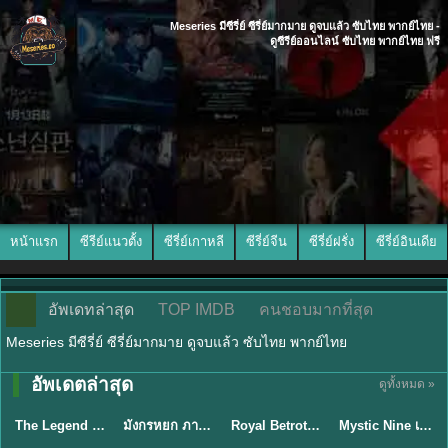
Meseries มีซีรี่ย์ ซีรี่ย์มากมาย ดูจบแล้ว ซับไทย พากย์ไทย -
ดูซีรีย์ออนไลน์ ซับไทย พากย์ไทย ฟรี
หน้าแรก
ซีรีย์แนวตั้ง
ซีรี่ย์เกาหลี
ซีรี่ย์จีน
ซีรี่ย์ฝรั่ง
ซีรี่ย์อินเดีย
อัพเดทล่าสุด
TOP IMDB
คนชอบมากที่สุด
Meseries มีซีรี่ย์ ซีรี่ย์มากมาย ดูจบแล้ว ซับไทย พากย์ไทย
พากย์ไทย/ซับ
อัพเดตล่าสุด
ดูทั้งหมด »
พากย์ไทย
พากย์ไทย
ซับไทย
ไทย
The Legend of ShenLi ปฐพีไร้พ่าย (2024) พากย์ไทย ซับไทย EP.1-39
มังกรหยก ภาคมารบูรพาและพิษประจิม Duel on Mount Hua พากย์ไทย
Royal Betrothal (2026) สัญญาวิวาห์แห่งราชวงศ์ พากย์ไทย ซับไทย EP1-32
Mystic Nine เก้าสกุล (2026) พากย์ไทย ซับไทย EP.1-30
★
8.5
★
8
★
9
★
9