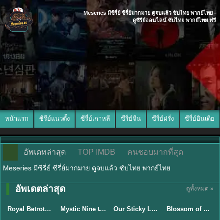
Meseries มีซีรี่ย์ ซีรี่ย์มากมาย ดูจบแล้ว ซับไทย พากย์ไทย -
ดูซีรีย์ออนไลน์ ซับไทย พากย์ไทย ฟรี
หน้าแรก
ซีรีย์แนวตั้ง
ซีรี่ย์เกาหลี
ซีรี่ย์จีน
ซีรี่ย์ฝรั่ง
ซีรี่ย์อินเดีย
อัพเดทล่าสุด
TOP IMDB
คนชอบมากที่สุด
Meseries มีซีรี่ย์ ซีรี่ย์มากมาย ดูจบแล้ว ซับไทย พากย์ไทย
พากย์ไทย/ซับ
อัพเดตล่าสุด
ดูทั้งหมด »
ซับไทย
ไทย
ซับไทย
ซับไทย
Royal Betrothal (2026) สัญญาวิวาห์แห่งราชวงศ์ พากย์ไทย ซับไทย EP1-32
Mystic Nine เก้าสกุล (2026) พากย์ไทย ซับไทย EP.1-30
Our Sticky Love รักติดหนึบ (2026) พากย์ไทย ซับไทย EP.1-12
Blossom of Power (2026) บุหงาซ่อนคม พากย์ไทย ซับไทย EP1-36
★
9
★
9
★
6