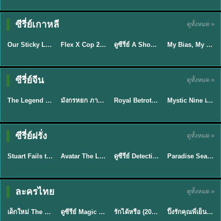
TH EP. 16
ซีรี่ย์เกาหลี
ดูทั้งหมด »
ซับไทย
ซับไทย
พากย์ไทย
ซับไทย
EP.16
Our Sticky Love รักติดหนึบ (2026) พากย์ไทย ซับไทย EP.1-12
Flex X Cop 2 คุณชายสายสืบ ซีซั่น 2 (2026) พากย์ไทย ซับไทย EP.1-14
ดูซีรี่ย์ A Shop for Killers 2 ร้านลับนักฆ่า ซีซัน 2 (2026) ซับไทย-พากย์ไทย
My Bias, My Boss เมื่อเมนฉันเป็นประธานบริษัท (2026) พากย์ไทย ซับไทย EP.1-12
★
6
★
8
★
8
พากย์ไทย/ซับ
ซีรี่ย์จีน
ดูทั้งหมด »
พากย์ไทย
พากย์ไทย
ซับไทย
ไทย
The Legend of ShenLi ปฐพีไร้พ่าย (2024) พากย์ไทย ซับไทย EP.1-39
มังกรหยก ภาคมารบูรพาและพิษประจิม Duel on Mount Hua พากย์ไทย
Royal Betrothal (2026) สัญญาวิวาห์แห่งราชวงศ์ พากย์ไทย ซับไทย EP1-32
Mystic Nine เก้าสกุล (2026) พากย์ไทย ซับไทย EP.1-30
★
8.5
★
8
★
9
★
9
TH EP. 7
TH EP. 9
TH EP. 8
ซีรี่ย์ฝรั่ง
ดูทั้งหมด »
พากย์ไทย
พากย์ไทย
พากย์ไทย
พากย์ไทย
EP.7
EP.9
EP.8
Stuart Fails to Save the Universe สจ๊วตล่มแผนกู้จักรวาล (2026) พากย์ไทย ซับไทย EP.1-10
Avatar The Last Airbender 2 เณรน้อยเจ้าอภินิหาร พากย์ไทย
ดูซีรี่ย์ Detective Hole (2026) พากย์ไทย HD ฟรี อัปเดตล่าสุด Netflix
Paradise Season 2 (2026) พากย์ไทย EP1-8 ดูซีรี่ย์ฝรั่ง HD ครบทุกตอน
★
9.3
★
7.8
TH EP. 6
ละครไทย
ดูทั้งหมด »
พากย์ไทย
Thai
พากย์ไทย
พากย์ไทย
EP.6
เด็กใหม่ The Reset 2026 EP1-6 พากย์ไทย ดูซีรี่ย์ Netflix ล่าสุด HD
ดูซีรีย์ Magic Move (2026) ทำนายทายรัก Thai EP.1-10 HD
รักได้หรือ (2026) YOUNG Let's Begin Again พากย์ไทย EP.1-19
ปิ๊งรักคุณพี่เย็นชา (2026) Frozen Valentine EP.1-10 (จบ)
★
8
★
8