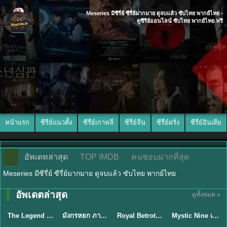
Meseries มีซีรี่ย์ ซีรี่ย์มากมาย ดูจบแล้ว ซับไทย พากย์ไทย -
ดูซีรีย์ออนไลน์ ซับไทย พากย์ไทย ฟรี
หน้าแรก
ซีรีย์แนวตั้ง
ซีรี่ย์เกาหลี
ซีรี่ย์จีน
ซีรี่ย์ฝรั่ง
ซีรี่ย์อินเดีย
อัพเดทล่าสุด
TOP IMDB
คนชอบมากที่สุด
Meseries มีซีรี่ย์ ซีรี่ย์มากมาย ดูจบแล้ว ซับไทย พากย์ไทย
พากย์ไทย/ซับ
อัพเดตล่าสุด
ดูทั้งหมด »
พากย์ไทย
พากย์ไทย
ซับไทย
ไทย
The Legend of ShenLi ปฐพีไร้พ่าย (2024) พากย์ไทย ซับไทย EP.1-39
มังกรหยก ภาคมารบูรพาและพิษประจิม Duel on Mount Hua พากย์ไทย
Royal Betrothal (2026) สัญญาวิวาห์แห่งราชวงศ์ พากย์ไทย ซับไทย EP1-32
Mystic Nine เก้าสกุล (2026) พากย์ไทย ซับไทย EP.1-30
★
8.5
★
8
★
9
★
9