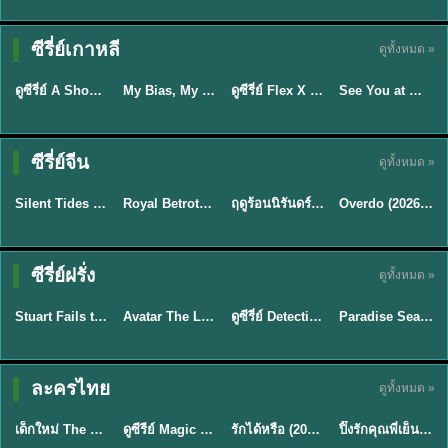
Sub EP. 16 | TH
Sub EP. 8 | TH
TH EP. 16
EP. 16
EP. 8
ซับไทย | พากย์
ซับไทย | พากย์
ซีรี่ย์เกาหลี
ดูทั้งหมด »
พากย์ไทย
ซับไทย
ไทย
ไทย
EP.16
EP.16
EP.8
ดูซีรี่ย์ A Shop for Killers 2 ร้านลับนักฆ่า ซีซัน 2 (2026) ซับไทย-พากย์ไทย
My Bias, My Boss เมื่อเมนฉันเป็นประธานบริษัท (2026) พากย์ไทย ซับไทย EP.1-12
ดูซีรี่ย์ Flex X Cop คุณชายสายสืบ (2024) พากย์ไทย-ซับไทย EP.1-16 (จบ)
See You at Work Tomorrow! เจอกันที่ออฟฟิศพรุ่งนี้นะ พากย์ไทย
★
8
★
8
★
9
ซีรี่ย์จีน
ดูทั้งหมด »
พากย์ไทย
ซับไทย
พากย์ไทย
ซับไทย
Silent Tides คลื่นลมลวง (2025) พากย์ไทย ซับไทย EP.1-31
Royal Betrothal (2026) สัญญาวิวาห์แห่งราชวงศ์ พากย์ไทย ซับไทย EP1-32
ฤดูร้อนนิรันดร์ (2026) Never-Ending Summer พากย์ไทย EP.1-29
Overdo (2026) รักเกินแค้น พากย์ไทย ซับไทย EP1-33 (จบ)
★
9.5
★
9
★
8.8
TH EP. 2
TH EP. 7
TH EP. 9
TH EP. 8
ซีรี่ย์ฝรั่ง
ดูทั้งหมด »
พากย์ไทย
พากย์ไทย
พากย์ไทย
พากย์ไทย
EP.2
EP.7
EP.9
EP.8
Stuart Fails to Save the Universe (2026) สจ๊วตล่มแผนกู้จักรวาล พากย์ไทย EP1-10
Avatar The Last Airbender 2 เณรน้อยเจ้าอภินิหาร พากย์ไทย
ดูซีรี่ย์ Detective Hole (2026) พากย์ไทย HD ฟรี อัปเดตล่าสุด Netflix
Paradise Season 2 (2026) พากย์ไทย EP1-8 ดูซีรี่ย์ฝรั่ง HD ครบทุกตอน
★
8.8
★
7.8
TH EP. 6
ละครไทย
ดูทั้งหมด »
พากย์ไทย
Thai
พากย์ไทย
พากย์ไทย
EP.6
เด็กใหม่ The Reset 2026 EP1-6 พากย์ไทย ดูซีรี่ย์ Netflix ล่าสุด HD
ดูซีรีย์ Magic Move (2026) ทำนายทายรัก Thai EP.1-10 HD
รักได้หรือ (2026) YOUNG Let's Begin Again พากย์ไทย EP.1-19
ปิ๊งรักคุณพี่เย็นชา (2026) Frozen Valentine EP.1-10 (จบ)
★
8
★
8