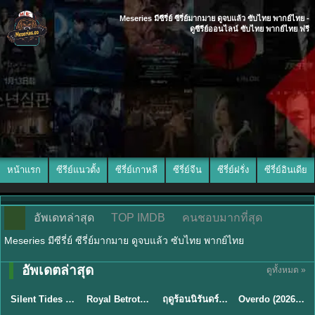
Meseries มีซีรี่ย์ ซีรี่ย์มากมาย ดูจบแล้ว ซับไทย พากย์ไทย -
ดูซีรีย์ออนไลน์ ซับไทย พากย์ไทย ฟรี
หน้าแรก
ซีรีย์แนวตั้ง
ซีรี่ย์เกาหลี
ซีรี่ย์จีน
ซีรี่ย์ฝรั่ง
ซีรี่ย์อินเดีย
อัพเดทล่าสุด
TOP IMDB
คนชอบมากที่สุด
Meseries มีซีรี่ย์ ซีรี่ย์มากมาย ดูจบแล้ว ซับไทย พากย์ไทย
อัพเดตล่าสุด
ดูทั้งหมด »
พากย์ไทย
ซับไทย
พากย์ไทย
ซับไทย
Silent Tides คลื่นลมลวง (2025) พากย์ไทย ซับไทย EP.1-31
Royal Betrothal (2026) สัญญาวิวาห์แห่งราชวงศ์ พากย์ไทย ซับไทย EP1-32
ฤดูร้อนนิรันดร์ (2026) Never-Ending Summer พากย์ไทย EP.1-29
Overdo (2026) รักเกินแค้น พากย์ไทย ซับไทย EP1-33 (จบ)
★
9.5
★
9
★
8.8