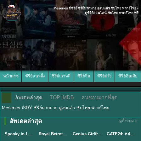
Meseries มีซีรี่ย์ ซีรี่ย์มากมาย ดูจบแล้ว ซับไทย พากย์ไทย -
ดูซีรีย์ออนไลน์ ซับไทย พากย์ไทย ฟรี
หน้าแรก
ซีรีย์แนวตั้ง
ซีรี่ย์เกาหลี
ซีรี่ย์จีน
ซีรี่ย์ฝรั่ง
ซีรี่ย์อินเดีย
อัพเดทล่าสุด
TOP IMDB
คนชอบมากที่สุด
Meseries มีซีรี่ย์ ซีรี่ย์มากมาย ดูจบแล้ว ซับไทย พากย์ไทย
พากย์ไทย/ซับ
อัพเดตล่าสุด
ดูทั้งหมด »
ซับไทย
ซับไทย
ไทย
ซับไทย
Spooky in Love (2026) สะดุดรักกุ๊กกุ๊กกู๋ พากย์ไทย ซับไทย EP1-12
Royal Betrothal (2026) สัญญาวิวาห์แห่งราชวงศ์ พากย์ไทย ซับไทย EP1-32
Genius Girlfriend แฟนสาวอัจฉริยะ (2026) พากย์ไทย ซับไทย EP.1-28
GATE24: หน่วยสกัดภัยข้ามแดน (2026) ซับไทย EP.1-10
★
9
★
9