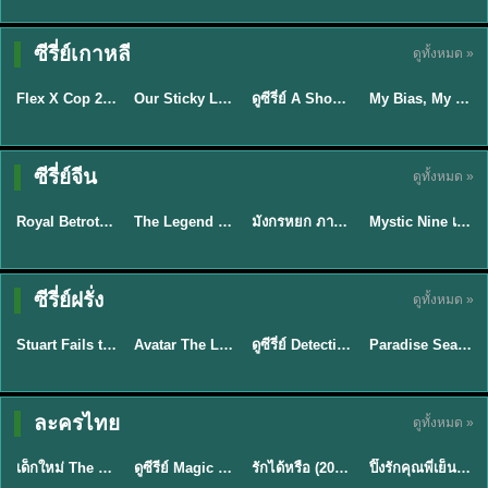
TH EP. 16
ซีรี่ย์เกาหลี
ดูทั้งหมด »
ซับไทย
ซับไทย
พากย์ไทย
ซับไทย
EP.16
Flex X Cop 2 คุณชายสายสืบ ซีซั่น 2 (2026) พากย์ไทย ซับไทย EP.1-14
Our Sticky Love รักติดหนึบ (2026) พากย์ไทย ซับไทย EP.1-12
ดูซีรี่ย์ A Shop for Killers 2 ร้านลับนักฆ่า ซีซัน 2 (2026) ซับไทย-พากย์ไทย
My Bias, My Boss เมื่อเมนฉันเป็นประธานบริษัท (2026) พากย์ไทย ซับไทย EP.1-12
★
8
★
6
★
8
พากย์ไทย/ซับ
ซีรี่ย์จีน
ดูทั้งหมด »
ซับไทย
พากย์ไทย
พากย์ไทย
ไทย
Royal Betrothal (2026) สัญญาวิวาห์แห่งราชวงศ์ พากย์ไทย ซับไทย EP1-32
The Legend of ShenLi ปฐพีไร้พ่าย (2024) พากย์ไทย ซับไทย EP.1-39
มังกรหยก ภาคมารบูรพาและพิษประจิม Duel on Mount Hua พากย์ไทย
Mystic Nine เก้าสกุล (2026) พากย์ไทย ซับไทย EP.1-30
★
9
★
8.5
★
8
★
9
TH EP. 7
TH EP. 9
TH EP. 8
ซีรี่ย์ฝรั่ง
ดูทั้งหมด »
พากย์ไทย
พากย์ไทย
พากย์ไทย
พากย์ไทย
EP.7
EP.9
EP.8
Stuart Fails to Save the Universe สจ๊วตล่มแผนกู้จักรวาล (2026) พากย์ไทย ซับไทย EP.1-10
Avatar The Last Airbender 2 เณรน้อยเจ้าอภินิหาร พากย์ไทย
ดูซีรี่ย์ Detective Hole (2026) พากย์ไทย HD ฟรี อัปเดตล่าสุด Netflix
Paradise Season 2 (2026) พากย์ไทย EP1-8 ดูซีรี่ย์ฝรั่ง HD ครบทุกตอน
★
9.3
★
7.8
TH EP. 6
ละครไทย
ดูทั้งหมด »
พากย์ไทย
Thai
พากย์ไทย
พากย์ไทย
EP.6
เด็กใหม่ The Reset 2026 EP1-6 พากย์ไทย ดูซีรี่ย์ Netflix ล่าสุด HD
ดูซีรีย์ Magic Move (2026) ทำนายทายรัก Thai EP.1-10 HD
รักได้หรือ (2026) YOUNG Let's Begin Again พากย์ไทย EP.1-19
ปิ๊งรักคุณพี่เย็นชา (2026) Frozen Valentine EP.1-10 (จบ)
★
8
★
8