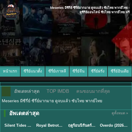
Meseries มีซีรี่ย์ ซีรี่ย์มากมาย ดูจบแล้ว ซับไทย พากย์ไทย -
ดูซีรีย์ออนไลน์ ซับไทย พากย์ไทย ฟรี
หน้าแรก
ซีรีย์แนวตั้ง
ซีรี่ย์เกาหลี
ซีรี่ย์จีน
ซีรี่ย์ฝรั่ง
ซีรี่ย์อินเดีย
อัพเดทล่าสุด
TOP IMDB
คนชอบมากที่สุด
Meseries มีซีรี่ย์ ซีรี่ย์มากมาย ดูจบแล้ว ซับไทย พากย์ไทย
อัพเดตล่าสุด
ดูทั้งหมด »
พากย์ไทย
ซับไทย
พากย์ไทย
ซับไทย
Silent Tides คลื่นลมลวง (2025) พากย์ไทย ซับไทย EP.1-31
Royal Betrothal (2026) สัญญาวิวาห์แห่งราชวงศ์ พากย์ไทย ซับไทย EP1-32
ฤดูร้อนนิรันดร์ (2026) Never-Ending Summer พากย์ไทย EP.1-29
Overdo (2026) รักเกินแค้น พากย์ไทย ซับไทย EP1-33 (จบ)
★
9.5
★
9
★
8.8