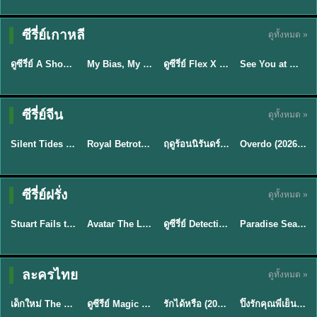
Sub EP. 16 | TH
Sub EP. 8 | TH
TH EP. 16
EP. 16
EP. 8
ซับไทย | พากย์
ซับไทย | พากย์
ซีรี่ย์เกาหลี
ดูทั้งหมด »
พากย์ไทย
ซับไทย
ไทย
ไทย
EP.16
EP.16
EP.8
ดูซีรี่ย์ A Shop for Killers 2 ร้านลับนักฆ่า ซีซัน 2 (2026) ซับไทย-พากย์ไทย
My Bias, My Boss เมื่อเมนฉันเป็นประธานบริษัท (2026) พากย์ไทย ซับไทย EP.1-12
ดูซีรี่ย์ Flex X Cop คุณชายสายสืบ (2024) พากย์ไทย-ซับไทย EP.1-16 (จบ)
See You at Work Tomorrow! เจอกันที่ออฟฟิศพรุ่งนี้นะ พากย์ไทย
★
8
★
8
★
9
ซีรี่ย์จีน
ดูทั้งหมด »
พากย์ไทย
ซับไทย
พากย์ไทย
ซับไทย
Silent Tides คลื่นลมลวง (2025) พากย์ไทย ซับไทย EP.1-31
Royal Betrothal (2026) สัญญาวิวาห์แห่งราชวงศ์ พากย์ไทย ซับไทย EP1-32
ฤดูร้อนนิรันดร์ (2026) Never-Ending Summer พากย์ไทย EP.1-29
Overdo (2026) รักเกินแค้น พากย์ไทย ซับไทย EP1-33 (จบ)
★
9.5
★
9
★
8.8
TH EP. 2
TH EP. 7
TH EP. 9
TH EP. 8
ซีรี่ย์ฝรั่ง
ดูทั้งหมด »
พากย์ไทย
พากย์ไทย
พากย์ไทย
พากย์ไทย
EP.2
EP.7
EP.9
EP.8
Stuart Fails to Save the Universe (2026) สจ๊วตล่มแผนกู้จักรวาล พากย์ไทย EP1-10
Avatar The Last Airbender 2 เณรน้อยเจ้าอภินิหาร พากย์ไทย
ดูซีรี่ย์ Detective Hole (2026) พากย์ไทย HD ฟรี อัปเดตล่าสุด Netflix
Paradise Season 2 (2026) พากย์ไทย EP1-8 ดูซีรี่ย์ฝรั่ง HD ครบทุกตอน
★
8.8
★
7.8
TH EP. 6
ละครไทย
ดูทั้งหมด »
พากย์ไทย
Thai
พากย์ไทย
พากย์ไทย
EP.6
เด็กใหม่ The Reset 2026 EP1-6 พากย์ไทย ดูซีรี่ย์ Netflix ล่าสุด HD
ดูซีรีย์ Magic Move (2026) ทำนายทายรัก Thai EP.1-10 HD
รักได้หรือ (2026) YOUNG Let's Begin Again พากย์ไทย EP.1-19
ปิ๊งรักคุณพี่เย็นชา (2026) Frozen Valentine EP.1-10 (จบ)
★
8
★
8