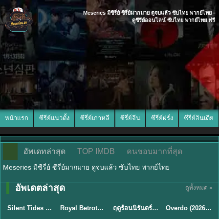
Meseries มีซีรี่ย์ ซีรี่ย์มากมาย ดูจบแล้ว ซับไทย พากย์ไทย -
ดูซีรีย์ออนไลน์ ซับไทย พากย์ไทย ฟรี
หน้าแรก
ซีรีย์แนวตั้ง
ซีรี่ย์เกาหลี
ซีรี่ย์จีน
ซีรี่ย์ฝรั่ง
ซีรี่ย์อินเดีย
อัพเดทล่าสุด
TOP IMDB
คนชอบมากที่สุด
Meseries มีซีรี่ย์ ซีรี่ย์มากมาย ดูจบแล้ว ซับไทย พากย์ไทย
อัพเดตล่าสุด
ดูทั้งหมด »
พากย์ไทย
ซับไทย
พากย์ไทย
ซับไทย
Silent Tides คลื่นลมลวง (2025) พากย์ไทย ซับไทย EP.1-31
Royal Betrothal (2026) สัญญาวิวาห์แห่งราชวงศ์ พากย์ไทย ซับไทย EP1-32
ฤดูร้อนนิรันดร์ (2026) Never-Ending Summer พากย์ไทย EP.1-29
Overdo (2026) รักเกินแค้น พากย์ไทย ซับไทย EP1-33 (จบ)
★
9.5
★
9
★
8.8