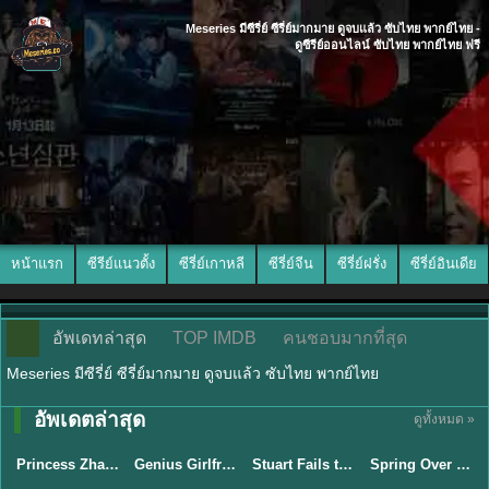
Meseries มีซีรี่ย์ ซีรี่ย์มากมาย ดูจบแล้ว ซับไทย พากย์ไทย -
ดูซีรีย์ออนไลน์ ซับไทย พากย์ไทย ฟรี
หน้าแรก
ซีรีย์แนวตั้ง
ซีรี่ย์เกาหลี
ซีรี่ย์จีน
ซีรี่ย์ฝรั่ง
ซีรี่ย์อินเดีย
อัพเดทล่าสุด
TOP IMDB
คนชอบมากที่สุด
Meseries มีซีรี่ย์ ซีรี่ย์มากมาย ดูจบแล้ว ซับไทย พากย์ไทย
พากย์ไทย/ซับ
พากย์ไทย/ซับ
อัพเดตล่าสุด
ดูทั้งหมด »
ไทย
ไทย
พากย์ไทย
ซับไทย
Princess Zhaoyang องค์หญิงเจาหยาง (2026) พากย์ไทย ซับไทย EP.1-18
Genius Girlfriend แฟนสาวอัจฉริยะ (2026) พากย์ไทย ซับไทย EP.1-28
Stuart Fails to Save the Universe สจ๊วตล่มแผนกู้จักรวาล (2026) พากย์ไทย ซับไทย EP.1-10
Spring Over Phoenix Pond (2026) หงส์คืนบัลลังก์แค้น พากย์ไทย ซับไทย EP1-21
★
8
★
9
★
9.3