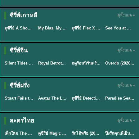
Sub EP. 16 | TH
Sub EP. 8 | TH
TH EP. 16
EP. 16
EP. 8
ซับไทย | พากย์
ซับไทย | พากย์
ซีรี่ย์เกาหลี
ดูทั้งหมด »
พากย์ไทย
ซับไทย
ไทย
ไทย
EP.16
EP.16
EP.8
ดูซีรี่ย์ A Shop for Killers 2 ร้านลับนักฆ่า ซีซัน 2 (2026) ซับไทย-พากย์ไทย
My Bias, My Boss เมื่อเมนฉันเป็นประธานบริษัท (2026) พากย์ไทย ซับไทย EP.1-12
ดูซีรี่ย์ Flex X Cop คุณชายสายสืบ (2024) พากย์ไทย-ซับไทย EP.1-16 (จบ)
See You at Work Tomorrow! เจอกันที่ออฟฟิศพรุ่งนี้นะ พากย์ไทย
★
8
★
8
★
9
ซีรี่ย์จีน
ดูทั้งหมด »
พากย์ไทย
ซับไทย
พากย์ไทย
ซับไทย
Silent Tides คลื่นลมลวง (2025) พากย์ไทย ซับไทย EP.1-31
Royal Betrothal (2026) สัญญาวิวาห์แห่งราชวงศ์ พากย์ไทย ซับไทย EP1-32
ฤดูร้อนนิรันดร์ (2026) Never-Ending Summer พากย์ไทย EP.1-29
Overdo (2026) รักเกินแค้น พากย์ไทย ซับไทย EP1-33 (จบ)
★
9.5
★
9
★
8.8
TH EP. 2
TH EP. 7
TH EP. 9
TH EP. 8
ซีรี่ย์ฝรั่ง
ดูทั้งหมด »
พากย์ไทย
พากย์ไทย
พากย์ไทย
พากย์ไทย
EP.2
EP.7
EP.9
EP.8
Stuart Fails to Save the Universe (2026) สจ๊วตล่มแผนกู้จักรวาล พากย์ไทย EP1-10
Avatar The Last Airbender 2 เณรน้อยเจ้าอภินิหาร พากย์ไทย
ดูซีรี่ย์ Detective Hole (2026) พากย์ไทย HD ฟรี อัปเดตล่าสุด Netflix
Paradise Season 2 (2026) พากย์ไทย EP1-8 ดูซีรี่ย์ฝรั่ง HD ครบทุกตอน
★
8.8
★
7.8
TH EP. 6
ละครไทย
ดูทั้งหมด »
พากย์ไทย
Thai
พากย์ไทย
พากย์ไทย
EP.6
เด็กใหม่ The Reset 2026 EP1-6 พากย์ไทย ดูซีรี่ย์ Netflix ล่าสุด HD
ดูซีรีย์ Magic Move (2026) ทำนายทายรัก Thai EP.1-10 HD
รักได้หรือ (2026) YOUNG Let's Begin Again พากย์ไทย EP.1-19
ปิ๊งรักคุณพี่เย็นชา (2026) Frozen Valentine EP.1-10 (จบ)
★
8
★
8