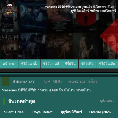
Meseries มีซีรี่ย์ ซีรี่ย์มากมาย ดูจบแล้ว ซับไทย พากย์ไทย -
ดูซีรีย์ออนไลน์ ซับไทย พากย์ไทย ฟรี
หน้าแรก
ซีรีย์แนวตั้ง
ซีรี่ย์เกาหลี
ซีรี่ย์จีน
ซีรี่ย์ฝรั่ง
ซีรี่ย์อินเดีย
อัพเดทล่าสุด
TOP IMDB
คนชอบมากที่สุด
Meseries มีซีรี่ย์ ซีรี่ย์มากมาย ดูจบแล้ว ซับไทย พากย์ไทย
อัพเดตล่าสุด
ดูทั้งหมด »
พากย์ไทย
ซับไทย
พากย์ไทย
ซับไทย
Silent Tides คลื่นลมลวง (2025) พากย์ไทย ซับไทย EP.1-31
Royal Betrothal (2026) สัญญาวิวาห์แห่งราชวงศ์ พากย์ไทย ซับไทย EP1-32
ฤดูร้อนนิรันดร์ (2026) Never-Ending Summer พากย์ไทย EP.1-29
Overdo (2026) รักเกินแค้น พากย์ไทย ซับไทย EP1-33 (จบ)
★
9.5
★
9
★
8.8